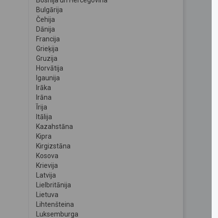
Bosnija un Hercegovina
Bulgārija
Čehija
Dānija
Francija
Grieķija
Gruzija
Horvātija
Igaunija
Irāka
Irāna
Īrija
Itālija
Kazahstāna
Kipra
Kirgizstāna
Kosova
Krievija
Latvija
Lielbritānija
Lietuva
Lihtenšteina
Luksemburga