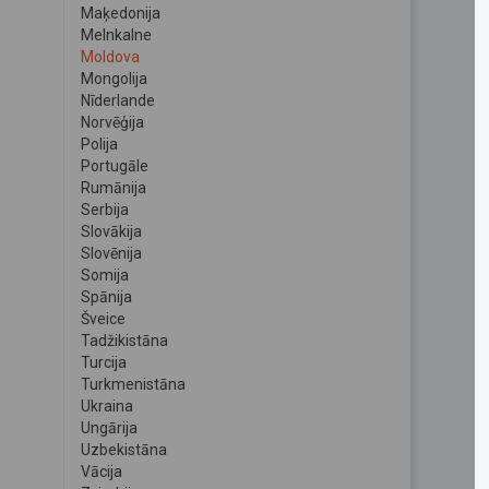
Maķedonija
Melnkalne
Moldova
Mongolija
Nīderlande
Norvēģija
Polija
Portugāle
Rumānija
Serbija
Slovākija
Slovēnija
Somija
Spānija
Šveice
Tadžikistāna
Turcija
Turkmenistāna
Ukraina
Ungārija
Uzbekistāna
Vācija