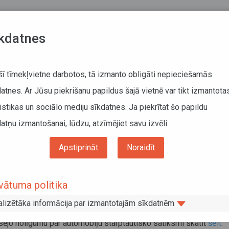
Teksta versija
L
kdatnes
ATCELTIE REISI
KUSTĪBAS SARAKSTI
 šī tīmekļvietne darbotos, tā izmanto obligāti nepieciešamās
atnes. Ar Jūsu piekrišanu papildus šajā vietnē var tikt izmantota
DĀTĀJIEM
SABIEDRISKAIS TRANSPORTS
PAR MUM
istikas un sociālo mediju sīkdatnes. Ja piekrītat šo papildu
atņu izmantošanai, lūdzu, atzīmējiet savu izvēli:
Informācija pārvadātājiem
Informācija par valstīm
ijas Republikas valdības un Moldovas Republikas valdības nolīgums
Apstiprināt
Noraidīt
vijas Republikas valdības un Moldovas
vātuma politika
ublikas valdības nolīgums
alizētāka informācija par izmantotajām sīkdatnēm
embris 2015
ējo nolīgumu par automobiļu starptautisko satiksmi skatīt
šeit
.