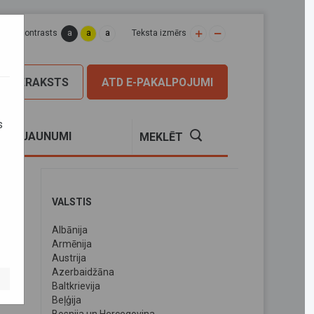
a
a
a
apas kontrasts
Teksta izmērs
PIERAKSTS
ATD E-PAKALPOJUMI
s
S
JAUNUMI
MEKLĒT
VALSTIS
Albānija
Armēnija
Austrija
Azerbaidžāna
Baltkrievija
Beļģija