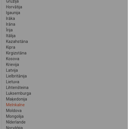
Gruzija
Horvātija
Igaunija
Irāka
Irāna
Īrija
Itālija
Kazahstāna
Kipra
Kirgizstāna
Kosova
Krievija
Latvija
Lielbritānija
Lietuva
Lihtenšteina
Luksemburga
Maķedonija
Melnkalne
Moldova
Mongolija
Nīderlande
Norvēģija