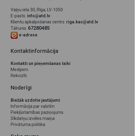
Vaļņu iela 30, Rīga, LV-1050
E-pasts:
info@atd.lv
Klientu apkalpošanas centrs:
riga.kac@atd.lv
67280485
Tālrunis:
e-adrese
Kontaktinformācija
Kontakti un pieņemšanas laiki
Medijiem
Rekvizīti
Noderīgi
Biežāk uzdotie jautājumi
Informācija par valstīm
Piekļūstamības paziņojums
Sīkdatņu izvēles maiņa
Privātuma politika