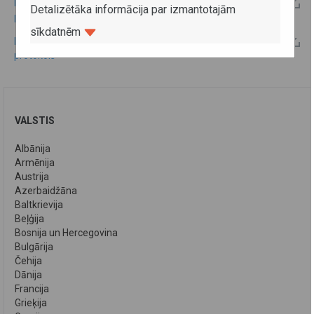
Latvijas - Melnkalnes 2008.gada kopējās komisijas
Detalizētāka informācija par izmantotajām
protokols
sīkdatnēm
Latvijas - Melnkalnes 2006.gada kopējās komisijas
protokols
VALSTIS
Albānija
Armēnija
Austrija
Azerbaidžāna
Baltkrievija
Beļģija
Bosnija un Hercegovina
Bulgārija
Čehija
Dānija
Francija
Grieķija