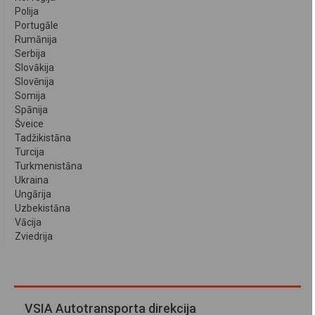
Polija
Portugāle
Rumānija
Serbija
Slovākija
Slovēnija
Somija
Spānija
Šveice
Tadžikistāna
Turcija
Turkmenistāna
Ukraina
Ungārija
Uzbekistāna
Vācija
Zviedrija
VSIA Autotransporta direkcija