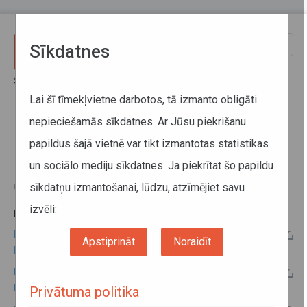
Pārlekt uz galveno saturu
Toggle
Sīkdatnes
naviga
Sākums
Informācija pārvadātājiem
Informācija par valstīm
Latvijas - Melnkalnes kopējo komisiju protokoli
Lai šī tīmekļvietne darbotos, tā izmanto obligāti
nepieciešamās sīkdatnes. Ar Jūsu piekrišanu
Latvijas - Melnkalnes kopējo
papildus šajā vietnē var tikt izmantotas statistikas
komisiju protokoli
un sociālo mediju sīkdatnes. Ja piekrītat šo papildu
sīkdatņu izmantošanai, lūdzu, atzīmējiet savu
03. jūlijs 2018
izvēli:
PAPILDU INFORMĀCIJA:
Latvijas - Melnkalnes 2018.gada kopējās komisijas
Apstiprināt
Noraidīt
protokols
Latvijas - Melnkalnes 2015.gada kopējās komisijas
protokols
Privātuma politika