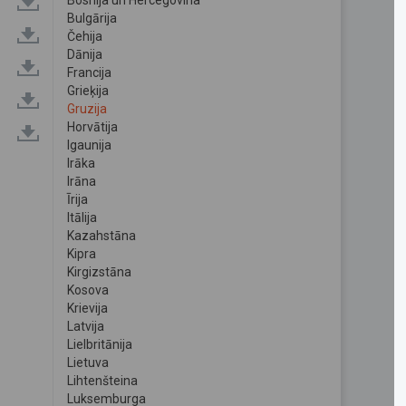
Bosnija un Hercegovina
Bulgārija
Čehija
Dānija
Francija
Grieķija
Gruzija
Horvātija
Igaunija
Irāka
Irāna
Īrija
Itālija
Kazahstāna
Kipra
Kirgizstāna
Kosova
Krievija
Latvija
Lielbritānija
Lietuva
Lihtenšteina
Luksemburga