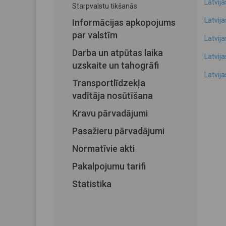
Latvij
Starpvalstu tikšanās
Latvij
Informācijas apkopojums
par valstīm
Latvij
Darba un atpūtas laika
Latvij
uzskaite un tahogrāfi
Latvij
Transportlīdzekļa
vadītāja nosūtīšana
Kravu pārvadājumi
Pasažieru pārvadājumi
Normatīvie akti
Pakalpojumu tarifi
Statistika