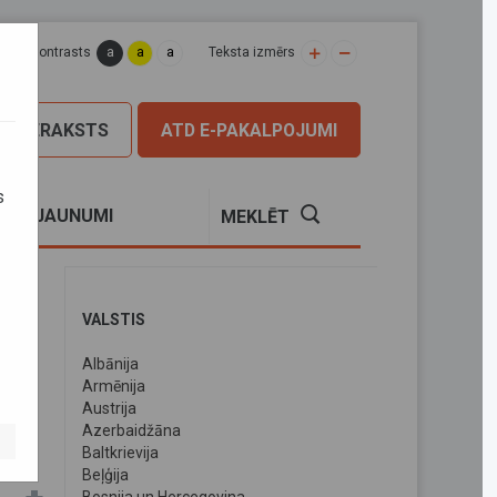
a
a
a
apas kontrasts
Teksta izmērs
PIERAKSTS
ATD E-PAKALPOJUMI
s
S
JAUNUMI
MEKLĒT
VALSTIS
Albānija
oli
Armēnija
Austrija
Azerbaidžāna
Baltkrievija
Beļģija