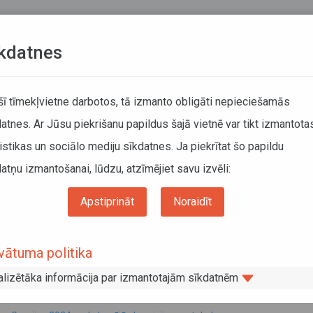
Teksta versija
L
kdatnes
KUSTĪBAS SARAKSTI
 šī tīmekļvietne darbotos, tā izmanto obligāti nepieciešamās
atnes. Ar Jūsu piekrišanu papildus šajā vietnē var tikt izmantota
DĀTĀJIEM
SABIEDRISKAIS TRANSPORTS
PAR MUM
istikas un sociālo mediju sīkdatnes. Ja piekrītat šo papildu
atņu izmantošanai, lūdzu, atzīmējiet savu izvēli:
Informācija pārvadātājiem
Informācija par valstīm
jas - Gruzijas kopējo komisiju protokoli
Apstiprināt
Noraidīt
vijas - Gruzijas kopējo komisiju protok
vātuma politika
obris 2024
alizētāka informācija par izmantotajām sīkdatnēm
DU INFORMĀCIJA: