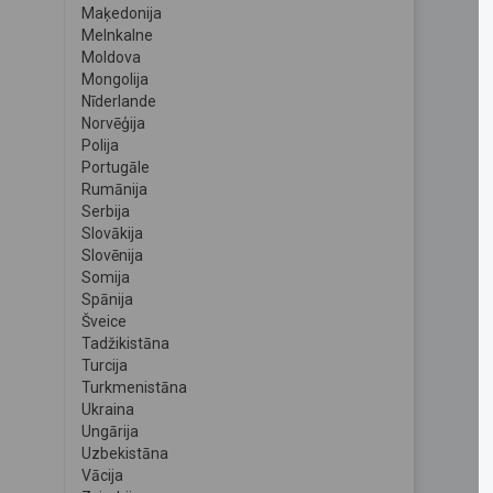
Maķedonija
Melnkalne
Moldova
Mongolija
Nīderlande
Norvēģija
Polija
Portugāle
Rumānija
Serbija
Slovākija
Slovēnija
Somija
Spānija
Šveice
Tadžikistāna
Turcija
Turkmenistāna
Ukraina
Ungārija
Uzbekistāna
Vācija