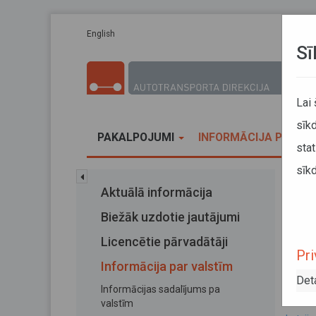
Pārlekt uz galveno saturu
English
Sī
Lai
sīkd
PAKALPOJUMI
INFORMĀCIJA PĀRVA
stat
sīkd
Sākums
Aktuālā informācija
Latvi
Biežāk uzdotie jautājumi
Lat
Licencētie pārvadātāji
Pri
Informācija par valstīm
25. okt
Det
Informācijas sadalījums pa
PAPIL
valstīm