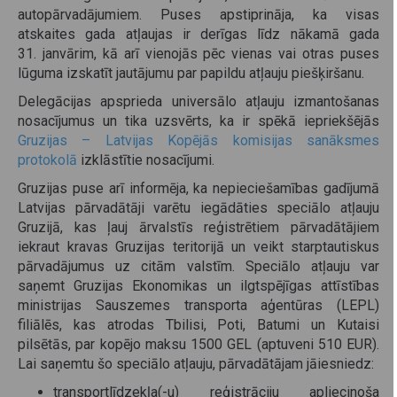
autopārvadājumiem. Puses apstiprināja, ka visas
atskaites gada atļaujas ir derīgas līdz nākamā gada
31. janvārim, kā arī vienojās pēc vienas vai otras puses
lūguma izskatīt jautājumu par papildu atļauju piešķiršanu.
Delegācijas apsprieda universālo atļauju izmantošanas
nosacījumus un tika uzsvērts, ka ir spēkā iepriekšējās
Gruzijas – Latvijas Kopējās komisijas sanāksmes
protokolā
izklāstītie nosacījumi.
Gruzijas puse arī informēja, ka nepieciešamības gadījumā
Latvijas pārvadātāji varētu iegādāties speciālo atļauju
Gruzijā, kas ļauj ārvalstīs reģistrētiem pārvadātājiem
iekraut kravas Gruzijas teritorijā un veikt starptautiskus
pārvadājumus uz citām valstīm. Speciālo atļauju var
saņemt Gruzijas Ekonomikas un ilgtspējīgas attīstības
ministrijas Sauszemes transporta aģentūras (LEPL)
filiālēs, kas atrodas Tbilisi, Poti, Batumi un Kutaisi
pilsētās, par kopējo maksu 1500 GEL (aptuveni 510 EUR).
Lai saņemtu šo speciālo atļauju, pārvadātājam jāiesniedz:
transportlīdzekļa(-u) reģistrāciju apliecinoša