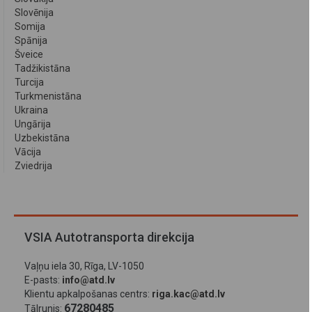
Slovēnija
Somija
Spānija
Šveice
Tadžikistāna
Turcija
Turkmenistāna
Ukraina
Ungārija
Uzbekistāna
Vācija
Zviedrija
VSIA Autotransporta direkcija
Vaļņu iela 30, Rīga, LV-1050
E-pasts:
info@atd.lv
Klientu apkalpošanas centrs:
riga.kac@atd.lv
67280485
Tālrunis: