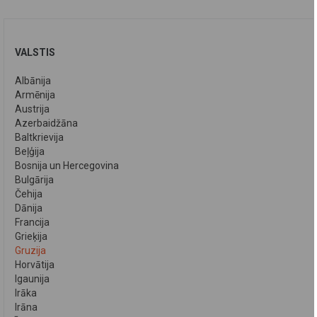
VALSTIS
Albānija
Armēnija
Austrija
Azerbaidžāna
Baltkrievija
Beļģija
Bosnija un Hercegovina
Bulgārija
Čehija
Dānija
Francija
Grieķija
Gruzija
Horvātija
Igaunija
Irāka
Irāna