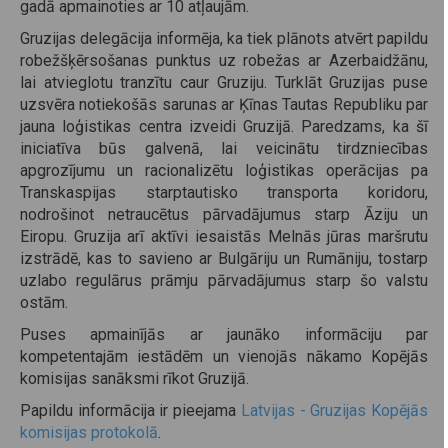
gadā apmainoties ar 10 atļaujām.
Gruzijas delegācija informēja, ka tiek plānots atvērt papildu
robežšķērsošanas punktus uz robežas ar Azerbaidžānu,
lai atvieglotu tranzītu caur Gruziju. Turklāt Gruzijas puse
uzsvēra notiekošās sarunas ar Ķīnas Tautas Republiku par
jauna loģistikas centra izveidi Gruzijā. Paredzams, ka šī
iniciatīva būs galvenā, lai veicinātu tirdzniecības
apgrozījumu un racionalizētu loģistikas operācijas pa
Transkaspijas starptautisko transporta koridoru,
nodrošinot netraucētus pārvadājumus starp Āziju un
Eiropu. Gruzija arī aktīvi iesaistās Melnās jūras maršrutu
izstrādē, kas to savieno ar Bulgāriju un Rumāniju, tostarp
uzlabo regulārus prāmju pārvadājumus starp šo valstu
ostām.
Puses apmainījās ar jaunāko informāciju par
kompetentajām iestādēm un vienojās nākamo Kopējās
komisijas sanāksmi rīkot Gruzijā.
Papildu informācija ir pieejama
Latvijas - Gruzijas Kopējās
komisijas protokolā
.