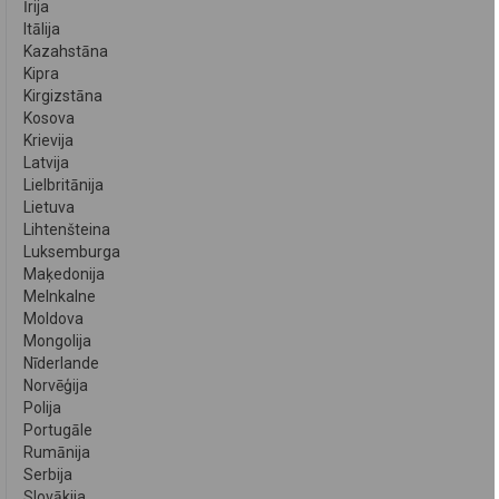
Īrija
Itālija
Kazahstāna
Kipra
Kirgizstāna
Kosova
Krievija
Latvija
Lielbritānija
Lietuva
Lihtenšteina
Luksemburga
Maķedonija
Melnkalne
Moldova
Mongolija
Nīderlande
Norvēģija
Polija
Portugāle
Rumānija
Serbija
Slovākija