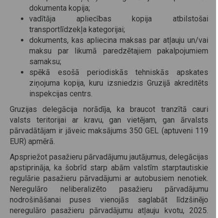
dokumenta kopija;
vadītāja apliecības kopija atbilstošai
transportlīdzekļa kategorijai;
dokuments, kas apliecina maksas par atļauju un/vai
maksu par likumā paredzētajiem pakalpojumiem
samaksu;
spēkā esošā periodiskās tehniskās apskates
ziņojuma kopija, kuru izsniedzis Gruzijā akreditēts
inspekcijas centrs.
Gruzijas delegācija norādīja, ka braucot tranzītā cauri
valsts teritorijai ar kravu, gan vietējam, gan ārvalsts
pārvadātājam ir jāveic maksājums 350 GEL (aptuveni 119
EUR) apmērā.
Apspriežot pasažieru pārvadājumu jautājumus, delegācijas
apstiprināja, ka šobrīd starp abām valstīm starptautiskie
regulārie pasažieru pārvadājumi ar autobusiem nenotiek.
Neregulāro neliberalizēto pasažieru pārvadājumu
nodrošināšanai puses vienojās saglabāt līdzšinējo
neregulāro pasažieru pārvadājumu atļauju kvotu, 2025.