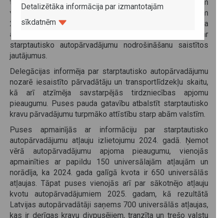
tirdzniecības un autopārvadājumu attīstību starp abām
Detalizētāka informācija par izmantotajām
valstīm, saskaņoja galīgo atļauju kvotu autopārvadājumiem
sīkdatnēm
2024. gadam un sākotnējo kvotu 2025. gadam, apsprieda
autopārvadājumu nozares aktualitātes, kā arī citus ar
starptautisko autopārvadājumu nodrošināšanu saistītos
jautājumus.
Delegācijas informēja par starptautisko autopārvadājumu
nozarē iesaistīto pārvadātāju un transportlīdzekļu skaitu,
kā arī atzīmēja savstarpējās tirdzniecības apjomu
pieaugumu. Puses pauda gatavību atbalstīt starptautisko
kravu pārvadājumu turpmāko attīstību starp abām valstīm.
Puses apmainījās ar informāciju par starptautisko
autopārvadājumu atļauju izlietojumu 2024. gadā. Ņemot
vērā autopārvadājumu apjoma pieaugumu, vienojās
apmainīties ar papildu 150 universālajām atļaujām un
norādīja, ka 2024. gada galīgā kvota ir 650 universālās
atļaujas. Tāpat puses vienojās arī par sākotnējo atļauju
kvotu autopārvadājumiem 2025. gadam, kā rezultātā
Latvijas autopārvadātāji saņems 700 universālās atļaujas,
kas ir derīgas kravu divpusējiem, tranzīta un trešo valstu