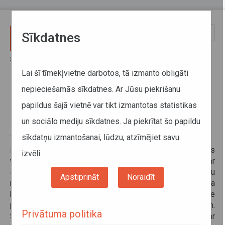
Pārlekt uz galveno saturu
Toggle
Sīkdatnes
naviga
Sākums
Informācija pārvadātājiem
Informācija par valstīm
Latvijas - Gruzijas Kopējās komisijas sanāksme
Lai šī tīmekļvietne darbotos, tā izmanto obligāti
nepieciešamās sīkdatnes. Ar Jūsu piekrišanu
Latvijas - Gruzijas Kopējās
papildus šajā vietnē var tikt izmantotas statistikas
komisijas sanāksme
un sociālo mediju sīkdatnes. Ja piekrītat šo papildu
sīkdatņu izmantošanai, lūdzu, atzīmējiet savu
25. oktobris 2024
Ievērojot 2000. gada 5. jūlijā parakstītā Latvijas Republikas
izvēli:
valdības un Gruzijas valdības Nolīguma par
starptautiskajiem pārvadājumiem ar autotransportu
Apstiprināt
Noraidīt
nosacījumus, 2024. gada 16. un 17. oktobrī Rīgā notika
kārtējā Latvijas – Gruzijas Kopējās komisijas sanāksme
par starptautisko autopārvadājumu jautājumiem.
Privātuma politika
Sanāksmes laikā delegācijas apmainījās ar informāciju par