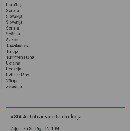
Rumānija
Serbija
Slovākija
Slovēnija
Somija
Spānija
Šveice
Tadžikistāna
Turcija
Turkmenistāna
Ukraina
Ungārija
Uzbekistāna
Vācija
Zviedrija
VSIA Autotransporta direkcija
Vaļņu iela 30, Rīga, LV-1050