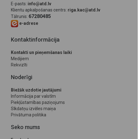
E-pasts:
info@atd.lv
Klientu apkalpošanas centrs:
riga.kac@atd.lv
67280485
Tālrunis:
e-adrese
Kontaktinformācija
Kontakti un pieņemšanas laiki
Medijiem
Rekvizīti
Noderīgi
Biežāk uzdotie jautājumi
Informācija par valstīm
Piekļūstamības paziņojums
Sīkdatņu izvēles maiņa
Privātuma politika
Seko mums