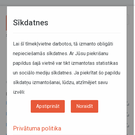
Pārlekt uz galveno saturu
Toggle
Sīkdatnes
naviga
Sākums
Informācija pārvadātājiem
Informācija par valstīm
Latvijas - Bulgārijas kopējo komisiju protokoli
Lai šī tīmekļvietne darbotos, tā izmanto obligāti
nepieciešamās sīkdatnes. Ar Jūsu piekrišanu
Latvijas - Bulgārijas kopējo
papildus šajā vietnē var tikt izmantotas statistikas
komisiju protokoli
un sociālo mediju sīkdatnes. Ja piekrītat šo papildu
sīkdatņu izmantošanai, lūdzu, atzīmējiet savu
03. jūlijs 2015
izvēli:
PAPILDU INFORMĀCIJA:
Latvijas - Bulgārijas 2015.gada kopējās komisijas protokols
Apstiprināt
Noraidīt
Latvijas - Bulgārijas 2014.gada kopējās komisijas protokols
Latvijas - Bulgārijas 2012.gada kopējās komisijas protokols
Privātuma politika