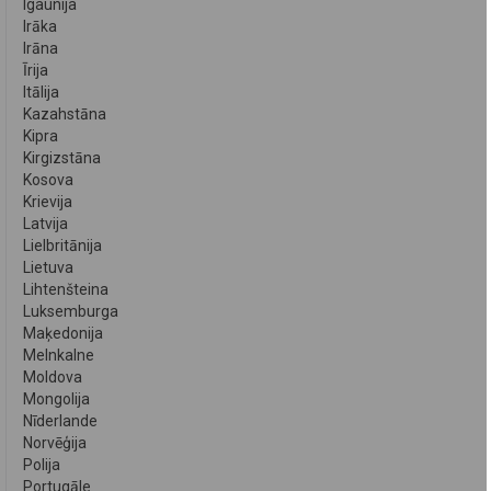
Igaunija
Irāka
Irāna
Īrija
Itālija
Kazahstāna
Kipra
Kirgizstāna
Kosova
Krievija
Latvija
Lielbritānija
Lietuva
Lihtenšteina
Luksemburga
Maķedonija
Melnkalne
Moldova
Mongolija
Nīderlande
Norvēģija
Polija
Portugāle