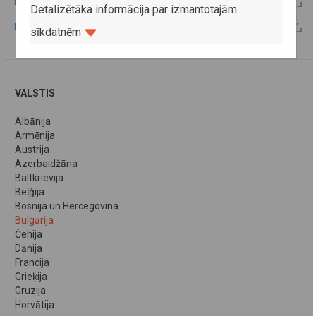
Latvijas - Bulgārijas 2011.gada kopējās komisijas protokols
Detalizētāka informācija par izmantotajām
Latvijas - Bulgārijas 2010.gada kopējās komisijas protokols
sīkdatnēm
VALSTIS
Albānija
Armēnija
Austrija
Azerbaidžāna
Baltkrievija
Beļģija
Bosnija un Hercegovina
Bulgārija
Čehija
Dānija
Francija
Grieķija
Gruzija
Horvātija