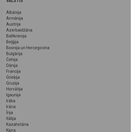
VALSTIS
Albānija
Armēnija
Austrija
Azerbaidžāna
Baltkrievija
Beļģija
Bosnija un Hercegovina
Bulgārija
Čehija
Dānija
Francija
Grieķija
Gruzija
Horvātija
Igaunija
Irāka
Irāna
Īrija
Itālija
Kazahstāna
Kipra