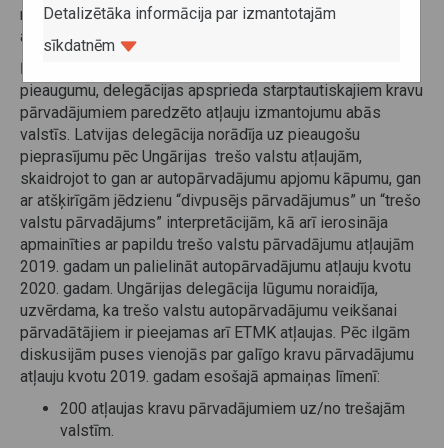
Detalizētāka informācija par izmantotajām
norādīdamas uz tirdzniecības un starptautisko
autopārvadājumu apjomu pieaugumu starp abām valstīm.
sīkdatnēm
Ņemot vērā preču apgrozības un pārvadājumu apjomu
pieaugumu, delegācijas apsprieda starptautiskajiem kravu
pārvadājumiem paredzēto atļauju izmantojumu abās
valstīs. Latvijas delegācija norādīja uz pieaugošu
pieprasījumu pēc Ungārijas trešo valstu atļaujām,
skaidrojot to gan ar autopārvadājumu apjomu kāpumu, gan
ar atšķirīgām jēdzienu “divpusējs pārvadājumus” un “trešo
valstu pārvadājums” interpretācijām, kā arī ierosināja
apmainīties ar papildu trešo valstu pārvadājumu atļaujām
2019. gadam un palielināt autopārvadājumu atļauju kvotu
2020. gadam. Ungārijas delegācija lūgumu noraidīja,
uzvērdama, ka trešo valstu autopārvadājumu veikšanai
pārvadātājiem ir pieejamas arī ETMK atļaujas. Pēc ilgām
diskusijām puses vienojās par galīgo kravu pārvadājumu
atļauju kvotu 2019. gadam esošajā apmaiņas līmenī:
200 atļaujas kravu pārvadājumiem uz/no trešajām
valstīm.