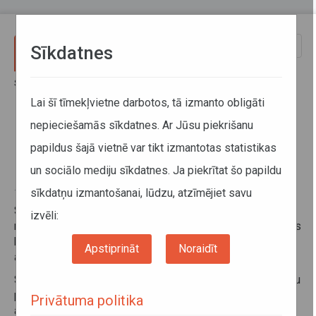
Pārlekt uz galveno saturu
Toggle
Sīkdatnes
naviga
Sākums
Informācija pārvadātājiem
Informācija par valstīm
Latvijas – Ungārijas Kopējās komisijas sanāksme
Lai šī tīmekļvietne darbotos, tā izmanto obligāti
nepieciešamās sīkdatnes. Ar Jūsu piekrišanu
Latvijas – Ungārijas Kopējās
papildus šajā vietnē var tikt izmantotas statistikas
komisijas sanāksme
un sociālo mediju sīkdatnes. Ja piekrītat šo papildu
sīkdatņu izmantošanai, lūdzu, atzīmējiet savu
17. jūlijs 2019
Sadarbības veicināšanas nolūkā 2019. gada 29. un 30.
izvēli:
maijā Rīgā norisinājās kārtējā Latvijas – Ungārijas Kopējās
komisijas sanāksme, kurā tika apspriesti ar starptautisko
Apstiprināt
Noraidīt
autopārvadājumu jomu saistīti jautājumi.
Sanāksmes ietvaros delegācijas apmainījās ar informāciju
par tirdzniecības attiecībām un kravu un pasažieru
Privātuma politika
autopārvadājumu attīstību starp abām valstīm,