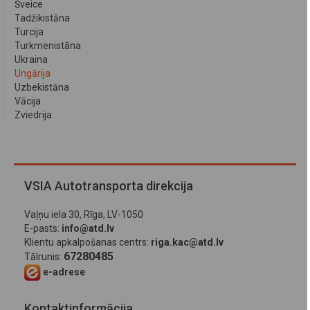
Šveice
Tadžikistāna
Turcija
Turkmenistāna
Ukraina
Ungārija
Uzbekistāna
Vācija
Zviedrija
VSIA Autotransporta direkcija
Vaļņu iela 30, Rīga, LV-1050
E-pasts:
info@atd.lv
Klientu apkalpošanas centrs:
riga.kac@atd.lv
67280485
Tālrunis:
e-adrese
Kontaktinformācija