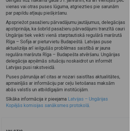
derīgas līdz nākamā gada 31. janvārim, kā arī vienojās pēc
vienas vai otras puses lūguma, atgriezties pie sarunām
par papildu atļauju piešķiršanu.
Apspriežot pasažieru pārvadājumu jautājumus, delegācijas
apstiprināja, ka šobrīd pasažieru pārvadājumi tranzītā cauri
Ungārijai tiek veikti vienā starptautiskā regulārā maršrutā
Rīga – Sofija ar pieturvietu Budapeštā. Latvijas puse
aktualizēja arī ieilgušās problēmas saistībā ar jauna
regulāra maršruta Rīga – Budapešta atvēršanu. Ungārijas
delegācija apņēmās situāciju noskaidrot un informēt
Latvijas pusi rakstveidā.
Puses pārrunāja arī citas ar nozari saistītas aktualitātes,
apmainījās ar informāciju par ceļu lietošanas maksām
abās valstīs un atbildīgajām institūcijām.
Sīkāka informācija ir pieejama
Latvijas – Ungārijas
Kopējās komisijas sanāksmes protokolā
.