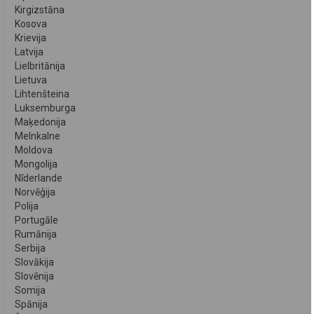
Kirgizstāna
Kosova
Krievija
Latvija
Lielbritānija
Lietuva
Lihtenšteina
Luksemburga
Maķedonija
Melnkalne
Moldova
Mongolija
Nīderlande
Norvēģija
Polija
Portugāle
Rumānija
Serbija
Slovākija
Slovēnija
Somija
Spānija