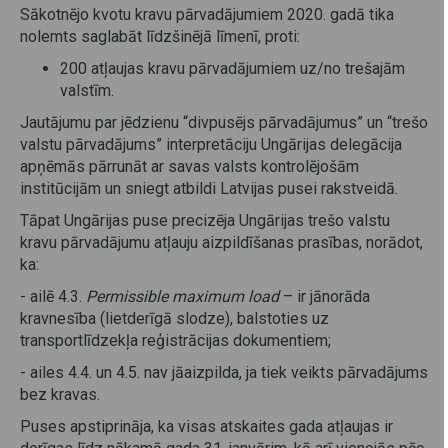
Sākotnējo kvotu kravu pārvadājumiem 2020. gadā tika
nolemts saglabāt līdzšinējā līmenī, proti:
200 atļaujas kravu pārvadājumiem uz/no trešajām
valstīm.
Jautājumu par jēdzienu “divpusējs pārvadājumus” un “trešo
valstu pārvadājums” interpretāciju Ungārijas delegācija
apņēmās pārrunāt ar savas valsts kontrolējošām
institūcijām un sniegt atbildi Latvijas pusei rakstveidā.
Tāpat Ungārijas puse precizēja Ungārijas trešo valstu
kravu pārvadājumu atļauju aizpildīšanas prasības, norādot,
ka:
- ailē 4.3.
Permissible maximum load
– ir jānorāda
kravnesība (lietderīgā slodze), balstoties uz
transportlīdzekļa reģistrācijas dokumentiem;
- ailes 4.4. un 4.5. nav jāaizpilda, ja tiek veikts pārvadājums
bez kravas.
Puses apstiprināja, ka visas atskaites gada atļaujas ir