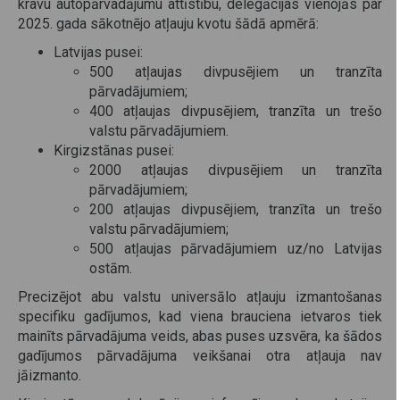
kravu autopārvadājumu attīstību, delegācijas vienojās par
2025. gada sākotnējo atļauju kvotu šādā apmērā:
Latvijas pusei:
500 atļaujas divpusējiem un tranzīta
pārvadājumiem;
400 atļaujas divpusējiem, tranzīta un trešo
valstu pārvadājumiem.
Kirgizstānas pusei:
2000 atļaujas divpusējiem un tranzīta
pārvadājumiem;
200 atļaujas divpusējiem, tranzīta un trešo
valstu pārvadājumiem;
500 atļaujas pārvadājumiem uz/no Latvijas
ostām.
Precizējot abu valstu universālo atļauju izmantošanas
specifiku gadījumos, kad viena brauciena ietvaros tiek
mainīts pārvadājuma veids, abas puses uzsvēra, ka šādos
gadījumos pārvadājuma veikšanai otra atļauja nav
jāizmanto.