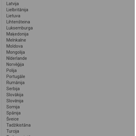
Latvija
Lielbritānija
Lietuva
Lihtenšteina
Luksemburga
Maķedonija
Melnkalne
Moldova
Mongolija
Nīderlande
Norvēģija
Polija
Portugāle
Rumānija
Serbija
Slovākija
Slovēnija
Somija
Spānija
Šveice
Tadžikistāna
Turcija