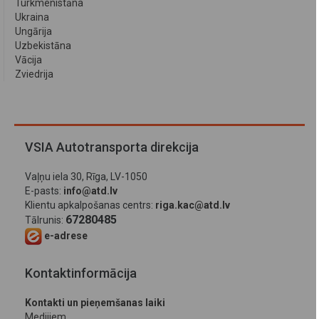
Turkmenistāna
Ukraina
Ungārija
Uzbekistāna
Vācija
Zviedrija
VSIA Autotransporta direkcija
Vaļņu iela 30, Rīga, LV-1050
E-pasts:
info@atd.lv
Klientu apkalpošanas centrs:
riga.kac@atd.lv
67280485
Tālrunis:
e-adrese
Kontaktinformācija
Kontakti un pieņemšanas laiki
Medijiem