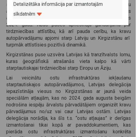
Detalizētāka informācija par izmantotajām
informāciju par tirdzniecības un autopārvadājumu
attīstības dinamiku un atzīmēja ievērojamu tirdzniecības
sīkdatnēm
apjomu kāpumu 2023. gadā, kam sekojis neliels kritums
2024. gadā. Abas puses apliecināja gandarījumu par
tirdzniecības attīstību, kā arī pauda cerību, ka kravu
autopārvadājumu apjomi starp Latviju un Kirgizstānu arī
turpmāk attīstīsies pozitīvā dinamikā.
Kirgizstānas puse uzsvēra Latvijas kā tranzītvalsts lomu,
kuras ģeogrāfiskā atrašanās vieta kalpo kā vārti
starptautiskajai tirdzniecībai starp Eiropu un Āziju.
Lai veicinātu ostu infrastruktūras iekļaušanu
starptautiskajos autopārvadājumos, Latvijas delegācija
iepazīstināja viesus no Kirgizstānas ar jaunā veida
speciālām atļaujām, kas no 2024. gada augusta beigām
nodrošina iespēju ārvalstu pārvadātājiem organizēt kravu
pārvadājumus no/uz vai caur Latvijas ostām. Latvijas
delegācija norādīja, ka šīs t.s. “ostu atļaujas” ir derīgas
izmantošanai tikai kopā ar pavaddokumentiem, kas
pierāda ostu infrastruktūras izmantošanu konkrēta