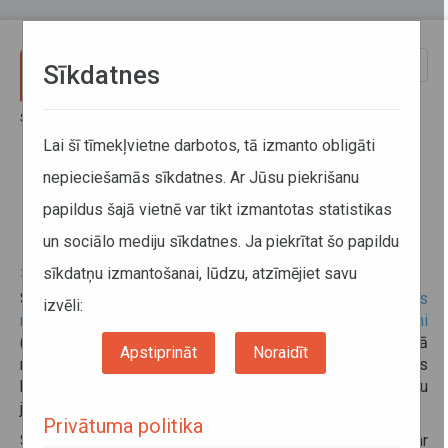
Pārlekt uz galveno saturu
Toggle
Sīkdatnes
naviga
Sākums
Informācija pārvadātājiem
Informācija par valstīm
Latvijas – Kirgizstānas Kopējās komisijas sanāksme
Lai šī tīmekļvietne darbotos, tā izmanto obligāti
nepieciešamās sīkdatnes. Ar Jūsu piekrišanu
Latvijas – Kirgizstānas Kopējās
papildus šajā vietnē var tikt izmantotas statistikas
komisijas sanāksme
un sociālo mediju sīkdatnes. Ja piekrītat šo papildu
sīkdatņu izmantošanai, lūdzu, atzīmējiet savu
24. oktobris 2024
Saskaņā ar
Latvijas valdības un Kirgizstānas valdības
izvēli:
nolīgumu par automobiļu starptautisko satiksmi
(parakstīts 10.04.1997.) 2024. gada 21. un 22. oktobrī Rīgā
Apstiprināt
Noraidīt
norisinājās kārtējā Latvijas – Kirgizstānas Kopējās
komisijas sanāksme par starptautisko autopārvadājumu
jautājumiem.
Privātuma politika
Sanāksmes ietvaros abu valstu delegācijas apmainījās ar