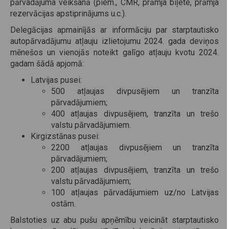
pārvadājuma veikšanā (piem., CMR, prāmja biļete, prāmja
rezervācijas apstiprinājums u.c.).
Delegācijas apmainījās ar informāciju par starptautisko
autopārvadājumu atļauju izlietojumu 2024. gada deviņos
mēnešos un vienojās noteikt galīgo atļauju kvotu 2024.
gadam šādā apjomā:
Latvijas pusei:
500 atļaujas divpusējiem un tranzīta
pārvadājumiem;
400 atļaujas divpusējiem, tranzīta un trešo
valstu pārvadājumiem.
Kirgizstānas pusei:
2200 atļaujas divpusējiem un tranzīta
pārvadājumiem;
200 atļaujas divpusējiem, tranzīta un trešo
valstu pārvadājumiem;
100 atļaujas pārvadājumiem uz/no Latvijas
ostām.
Balstoties uz abu pušu apņēmību veicināt starptautisko