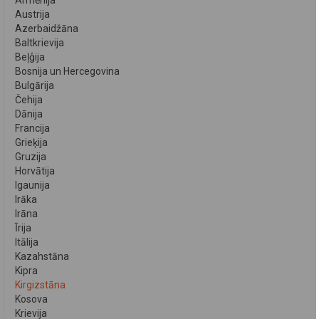
Armēnija
Austrija
Azerbaidžāna
Baltkrievija
Beļģija
Bosnija un Hercegovina
Bulgārija
Čehija
Dānija
Francija
Grieķija
Gruzija
Horvātija
Igaunija
Irāka
Irāna
Īrija
Itālija
Kazahstāna
Kipra
Kirgizstāna
Kosova
Krievija