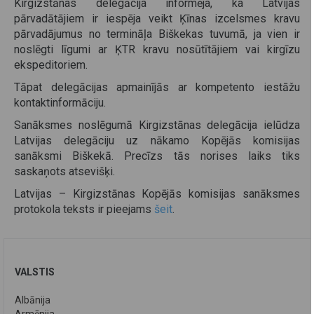
Kirgizstānas delegācija informēja, ka Latvijas
pārvadātājiem ir iespēja veikt Ķīnas izcelsmes kravu
pārvadājumus no termināļa Biškekas tuvumā, ja vien ir
noslēgti līgumi ar ĶTR kravu nosūtītājiem vai kirgīzu
ekspeditoriem.
Tāpat delegācijas apmainījās ar kompetento iestāžu
kontaktinformāciju.
Sanāksmes noslēgumā Kirgizstānas delegācija ielūdza
Latvijas delegāciju uz nākamo Kopējās komisijas
sanāksmi Biškekā. Precīzs tās norises laiks tiks
saskaņots atsevišķi.
Latvijas – Kirgizstānas Kopējās komisijas sanāksmes
protokola teksts ir pieejams
šeit
.
VALSTIS
Albānija