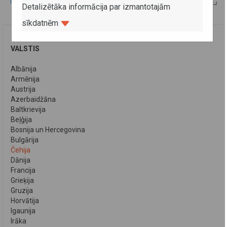
Latvijas - Čehijas 2008.gada kopējās komisijas protokols
Detalizētāka informācija par izmantotajām
sīkdatnēm
VALSTIS
Albānija
Armēnija
Austrija
Azerbaidžāna
Baltkrievija
Beļģija
Bosnija un Hercegovina
Bulgārija
Čehija
Dānija
Francija
Grieķija
Gruzija
Horvātija
Igaunija
Irāka