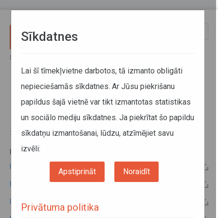
Pārlekt uz galveno saturu
Toggle
Sīkdatnes
naviga
Sākums
Informācija pārvadātājiem
Informācija par valstīm
Latvijas - Čehijas kopējo komisiju protokoli
Lai šī tīmekļvietne darbotos, tā izmanto obligāti
nepieciešamās sīkdatnes. Ar Jūsu piekrišanu
Latvijas - Čehijas kopējo komisiju
papildus šajā vietnē var tikt izmantotas statistikas
protokoli
un sociālo mediju sīkdatnes. Ja piekrītat šo papildu
sīkdatņu izmantošanai, lūdzu, atzīmējiet savu
26. marts 2015
izvēli:
PAPILDU INFORMĀCIJA:
Latvijas - Čehijas 2016.gada kopējās komisijas protokols
Apstiprināt
Noraidīt
Latvijas - Čehijas 2014.gada kopējās komisijas protokols
Latvijas - Čehijas 2010.gada kopējās komisijas protokols
Privātuma politika