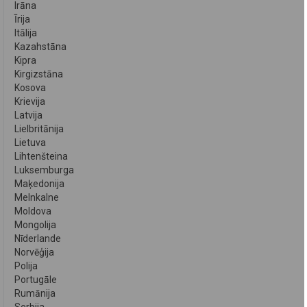
Irāna
Īrija
Itālija
Kazahstāna
Kipra
Kirgizstāna
Kosova
Krievija
Latvija
Lielbritānija
Lietuva
Lihtenšteina
Luksemburga
Maķedonija
Melnkalne
Moldova
Mongolija
Nīderlande
Norvēģija
Polija
Portugāle
Rumānija