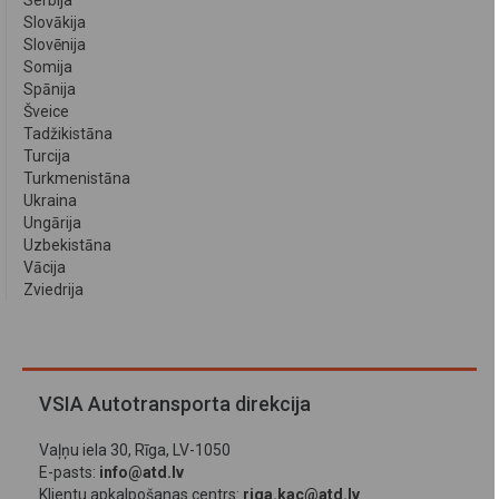
Serbija
Slovākija
Slovēnija
Somija
Spānija
Šveice
Tadžikistāna
Turcija
Turkmenistāna
Ukraina
Ungārija
Uzbekistāna
Vācija
Zviedrija
VSIA Autotransporta direkcija
Vaļņu iela 30, Rīga, LV-1050
E-pasts:
info@atd.lv
Klientu apkalpošanas centrs:
riga.kac@atd.lv