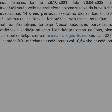
ēmusi lēmumu, ka
no 28.10.2021. līdz 30.04.2022.
ārv
ārvadātāji varēs veikt neierobežota apjoma visa veida kravu kab
ārvadājumus
14 dienu periodā,
skaitot no dienas, kad Lielbri
orijā iebraukts ar kravu. Kabotāžas veikšanas nosacījumi 
ināti uz Ziemeļīrijas teritoriju.
Veicot kabotāžas pārvadājum
ortlīdzekļa vadītāju attiecas Lielbritānijas darba tiesības, pi
 un atpūtas laikposmi un
minimālās algas likme
, kas uz 2021
i sastāda 8,91 mārciņas stundā (bruto) vai 10,54 eiro stundā (bru