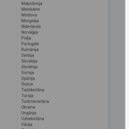
Maķedonija
Melnkalne
Moldova
Mongolija
Nīderlande
Norvēģija
Polija
Portugāle
Rumānija
Serbija
Slovākija
Slovēnija
Somija
Spānija
Šveice
Tadžikistāna
Turcija
Turkmenistāna
Ukraina
Ungārija
Uzbekistāna
Vācija