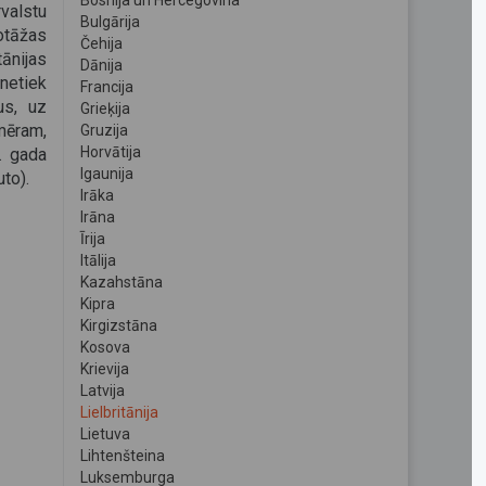
Bosnija un Hercegovina
alstu
Bulgārija
otāžas
Čehija
tānijas
Dānija
netiek
Francija
us, uz
Grieķija
emēram,
Gruzija
Horvātija
. gada
Igaunija
to).
Irāka
Irāna
Īrija
Itālija
Kazahstāna
Kipra
Kirgizstāna
Kosova
Krievija
Latvija
Lielbritānija
Lietuva
Lihtenšteina
Luksemburga