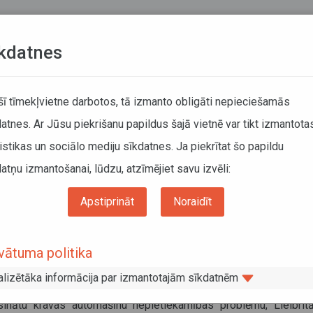
Teksta versija
L
kdatnes
KUSTĪBAS SARAKSTI
 šī tīmekļvietne darbotos, tā izmanto obligāti nepieciešamās
atnes. Ar Jūsu piekrišanu papildus šajā vietnē var tikt izmantota
DĀTĀJIEM
SABIEDRISKAIS TRANSPORTS
PAR MUM
istikas un sociālo mediju sīkdatnes. Ja piekrītat šo papildu
atņu izmantošanai, lūdzu, atzīmējiet savu izvēli:
Informācija pārvadātājiem
Informācija par valstīm
as kabotāžas autopārvadājumu veikšanas iespēja Lielbritānijā
Apstiprināt
Noraidīt
vas kabotāžas autopārvadājumu
vātuma politika
kšanas iespēja Lielbritānijā
alizētāka informācija par izmantotajām sīkdatnēm
obris 2021
isinātu kravas automašīnu nepietiekamības problēmu, Lielbritān