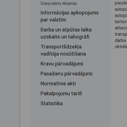
pieņ
Starpvalstu tikšanās
autop
Informācijas apkopojums
autop
par valstīm
terit
attiec
Darba un atpūtas laika
transp
uzskaite un tahogrāfi
darba
Transportlīdzekļa
oktobr
vadītāja nosūtīšana
Kravu pārvadājumi
Pasažieru pārvadājumi
Normatīvie akti
Pakalpojumu tarifi
Statistika