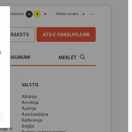
a
a
a
apas kontrasts
Teksta izmērs
PIERAKSTS
ATD E-PAKALPOJUMI
s
S
JAUNUMI
MEKLĒT
VALSTIS
Albānija
Armēnija
Austrija
Azerbaidžāna
Baltkrievija
Beļģija
ija ir