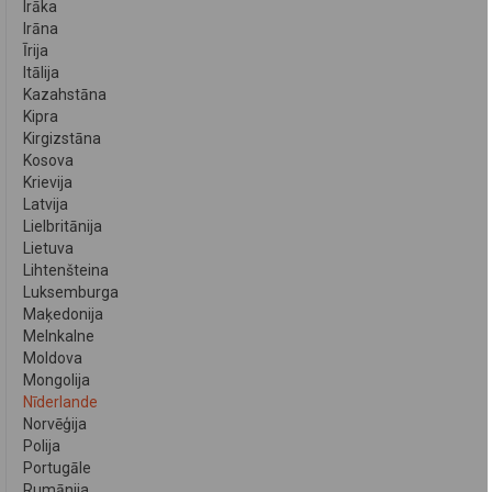
Irāka
Irāna
Īrija
Itālija
Kazahstāna
Kipra
Kirgizstāna
Kosova
Krievija
Latvija
Lielbritānija
Lietuva
Lihtenšteina
Luksemburga
Maķedonija
Melnkalne
Moldova
Mongolija
Nīderlande
Norvēģija
Polija
Portugāle
Rumānija