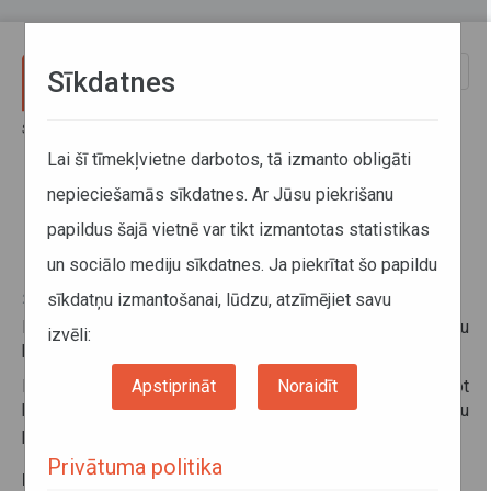
Pārlekt uz galveno saturu
Toggle
Sīkdatnes
naviga
Sākums
Informācija pārvadātājiem
Informācija par valstīm
Braukšanas ierobežojumi Nīderlandē 2025. gadā
Lai šī tīmekļvietne darbotos, tā izmanto obligāti
nepieciešamās sīkdatnes. Ar Jūsu piekrišanu
Braukšanas ierobežojumi
papildus šajā vietnē var tikt izmantotas statistikas
Nīderlandē 2025. gadā
un sociālo mediju sīkdatnes. Ja piekrītat šo papildu
sīkdatņu izmantošanai, lūdzu, atzīmējiet savu
22. janvāris 2025
Nīderlandē nav spēkā esošu braukšanas ierobežojumu
izvēli:
brīvdienās un valsts noteiktās svētku dienās.
Apstiprināt
Noraidīt
Informāciju par braukšanas ierobežojumiem, veicot
bīstamo kravu (ADR), lielgabarīta un smagsvara kravu
pārvadājumus, skatīt zemāk pie papildu informācijas.
Privātuma politika
PAPILDU INFORMĀCIJA: