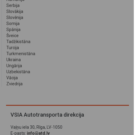
Serbija
Slovākija
Slovēnija
Somija
Spānija
Šveice
Tadžikistāna
Turcija
Turkmenistāna
Ukraina
Ungārija
Uzbekistāna
Vācija
Zviedrija
VSIA Autotransporta direkcija
Vaļņu iela 30, Rīga, LV-1050
E-pasts:
info@atd.lv