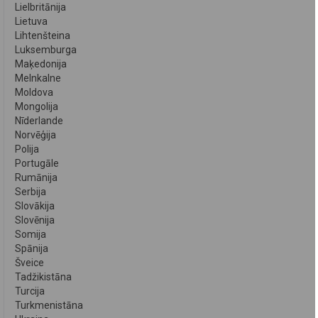
Lielbritānija
Lietuva
Lihtenšteina
Luksemburga
Maķedonija
Melnkalne
Moldova
Mongolija
Nīderlande
Norvēģija
Polija
Portugāle
Rumānija
Serbija
Slovākija
Slovēnija
Somija
Spānija
Šveice
Tadžikistāna
Turcija
Turkmenistāna