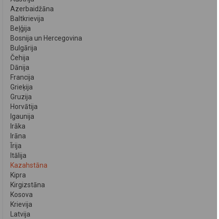
Azerbaidžāna
Baltkrievija
Beļģija
Bosnija un Hercegovina
Bulgārija
Čehija
Dānija
Francija
Grieķija
Gruzija
Horvātija
Igaunija
Irāka
Irāna
Īrija
Itālija
Kazahstāna
Kipra
Kirgizstāna
Kosova
Krievija
Latvija