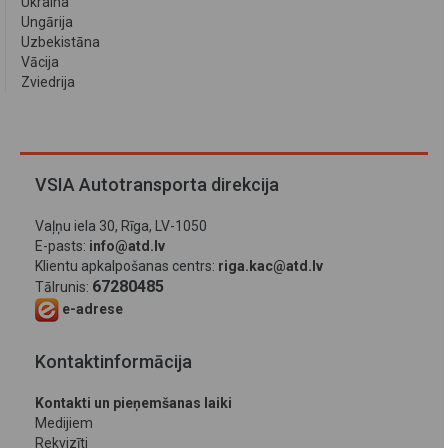
Ukraina
Ungārija
Uzbekistāna
Vācija
Zviedrija
VSIA Autotransporta direkcija
Vaļņu iela 30, Rīga, LV-1050
E-pasts:
info@atd.lv
Klientu apkalpošanas centrs:
riga.kac@atd.lv
67280485
Tālrunis:
e-adrese
Kontaktinformācija
Kontakti un pieņemšanas laiki
Medijiem
Rekvizīti