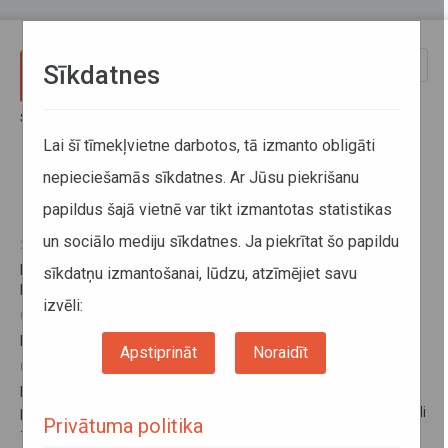
Pārlekt uz galveno saturu
Toggle
Sīkdatnes
naviga
Sākums
Informācija pārvadātājiem
Informācija par valstīm
Kazahstāna
Lai šī tīmekļvietne darbotos, tā izmanto obligāti
nepieciešamās sīkdatnes. Ar Jūsu piekrišanu
Kazahstāna
papildus šajā vietnē var tikt izmantotas statistikas
un sociālo mediju sīkdatnes. Ja piekrītat šo papildu
20. janvāris 2026
No 2026. gada 11. februāra izmaiņas navigācijas plombu
sīkdatņu izmantošanai, lūdzu, atzīmējiet savu
lietošanā Eirāzijas ekonomiskā savienībā (EAES)
izvēli:
08. maijs 2024
Latvijas – Kazahstānas Kopējās komisijas sanāksme
Apstiprināt
Noraidīt
08. maijs 2024
Kravu pārvadājumi uz Kazahstānu, izmantojot kravas
pārkraušanas vai piekabes/puspiekabes pārkabināšanas metodi
Privātuma politika
– precizējums