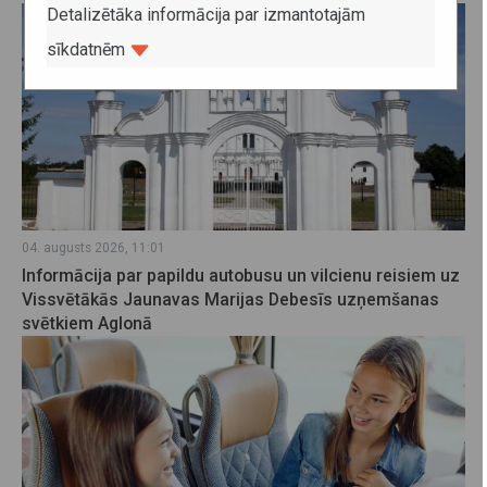
Detalizētāka informācija par izmantotajām
sīkdatnēm
04. augusts 2026, 11:01
Informācija par papildu autobusu un vilcienu reisiem uz
Vissvētākās Jaunavas Marijas Debesīs uzņemšanas
svētkiem Aglonā