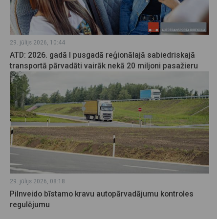
29. jūlijs 2026, 10:44
ATD: 2026. gadā I pusgadā reģionālajā sabiedriskajā
transportā pārvadāti vairāk nekā 20 miljoni pasažieru
29. jūlijs 2026, 08:18
Pilnveido bīstamo kravu autopārvadājumu kontroles
regulējumu