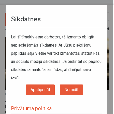
Pārlekt uz galveno saturu
Toggle
Sīkdatnes
naviga
JAUNUMI
Lai šī tīmekļvietne darbotos, tā izmanto obligāti
nepieciešamās sīkdatnes. Ar Jūsu piekrišanu
papildus šajā vietnē var tikt izmantotas statistikas
un sociālo mediju sīkdatnes. Ja piekrītat šo papildu
sīkdatņu izmantošanai, lūdzu, atzīmējiet savu
izvēli:
Apstiprināt
Noraidīt
07. augusts 2026, 08:30
ATD reģistrējusi jaunu mobilo lietotni
komercpārvadājumu ar vieglo automobili pakalpojumu
Privātuma politika
nodrošināšanai – “GURU”