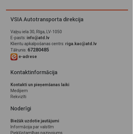
VSIA Autotransporta direkcija
Vaļņu iela 30, Rīga, LV-1050
E-pasts:
info@atd.lv
Klientu apkalpošanas centrs:
riga.kac@atd.lv
67280485
Tālrunis:
e-adrese
Kontaktinformācija
Kontakti un pieņemšanas laiki
Medijiem
Rekvizīti
Noderīgi
Biežāk uzdotie jautājumi
Informācija par valstīm
Piekļūstamības paziņojums