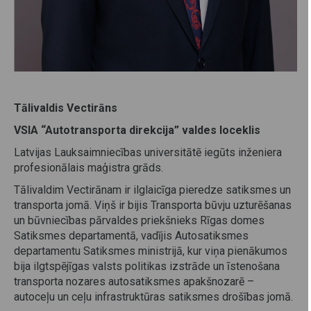
Tālivaldis Vectirāns
VSIA “Autotransporta direkcija” valdes loceklis
Latvijas Lauksaimniecības universitātē
iegūts
inženiera
profesionālais maģistra grāds
.
Tālivaldim Vectirānam ir ilglaicīga pieredze satiksmes un
transporta jomā. Viņš ir bijis Transporta būvju uzturēšanas
un būvniecības pārvaldes priekšnieks Rīgas domes
Satiksmes departamentā, vadījis Autosatiksmes
departamentu Satiksmes ministrijā, kur viņa pienākumos
bija ilgtspējīgas valsts politikas izstrāde un īstenošana
transporta nozares autosatiksmes apakšnozarē –
autoceļu un ceļu infrastruktūras satiksmes drošības jomā.