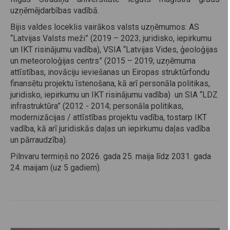
uzņēmējdarbības vadībā.
Bijis valdes loceklis vairākos valsts uzņēmumos: AS
“Latvijas Valsts meži” (2019 – 2023; juridisko, iepirkumu
un IKT risinājumu vadība), VSIA “Latvijas Vides, ģeoloģijas
un meteoroloģijas centrs” (2015 – 2019; uzņēmuma
attīstības, inovāciju ieviešanas un Eiropas struktūrfondu
finansētu projektu īstenošana, kā arī personāla politikas,
juridisko, iepirkumu un IKT risinājumu vadība) un SIA “LDZ
infrastruktūra” (2012 - 2014; personāla politikas,
modernizācijas / attīstības projektu vadība, tostarp IKT
vadība, kā arī juridiskās daļas un iepirkumu daļas vadība
un pārraudzība).
Pilnvaru termiņš no 2026. gada 25. maija līdz 2031. gada
24. maijam (uz 5 gadiem).