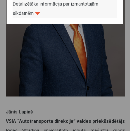
Detalizētāka informācija par izmantotajām
sīkdatnēm
Jānis Lapiņš
VSIA “Autotransporta direkcija” valdes priekšsēdētājs
Rīgas Stradiņa universitātē iegūts maģistra grāds