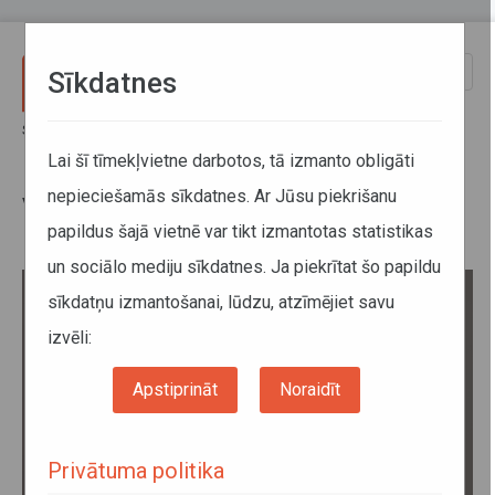
Pārlekt uz galveno saturu
Toggle
Sīkdatnes
naviga
Sākums
Par mums
Direkcija
Valde
Lai šī tīmekļvietne darbotos, tā izmanto obligāti
nepieciešamās sīkdatnes. Ar Jūsu piekrišanu
Valde
papildus šajā vietnē var tikt izmantotas statistikas
un sociālo mediju sīkdatnes. Ja piekrītat šo papildu
sīkdatņu izmantošanai, lūdzu, atzīmējiet savu
izvēli:
Apstiprināt
Noraidīt
Privātuma politika