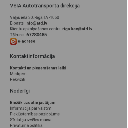
VSIA Autotransporta direkcija
Vaļņu iela 30, Rīga, LV-1050
E-pasts:
info@atd.lv
Klientu apkalpošanas centrs:
riga.kac@atd.lv
67280485
Tālrunis:
e-adrese
Kontaktinformācija
Kontakti un pieņemšanas laiki
Medijiem
Rekvizīti
Noderīgi
Biežāk uzdotie jautājumi
Informācija par valstīm
Piekļūstamības paziņojums
Sīkdatņu izvēles maiņa
Privātuma politika