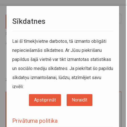
Pārlekt uz galveno saturu
Toggle
Sīkdatnes
naviga
Sākums
Pakalpojumi
Kravu pārvadājumi
Licences kartīte kravas komercpārvadājumiem ar kravas
Lai šī tīmekļvietne darbotos, tā izmanto obligāti
automobiļiem Latvijas teritorijā
nepieciešamās sīkdatnes. Ar Jūsu piekrišanu
papildus šajā vietnē var tikt izmantotas statistikas
Licences kartīte kravas
un sociālo mediju sīkdatnes. Ja piekrītat šo papildu
komercpārvadājumiem ar kravas
sīkdatņu izmantošanai, lūdzu, atzīmējiet savu
automobiļiem Latvijas teritorijā
izvēli:
Apstiprināt
Noraidīt
Licences kartītes izsniegšana kravas
komercpārvadājumiem ar kravas automobiļiem
Latvijas teritorijā – vienam mēnesim
Privātuma politika