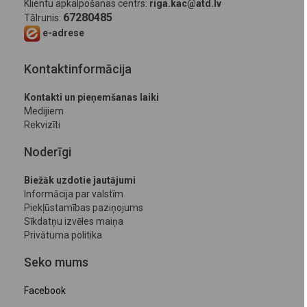
Klientu apkalpošanas centrs:
riga.kac@atd.lv
67280485
Tālrunis:
e-adrese
Kontaktinformācija
Kontakti un pieņemšanas laiki
Medijiem
Rekvizīti
Noderīgi
Biežāk uzdotie jautājumi
Informācija par valstīm
Piekļūstamības paziņojums
Sīkdatņu izvēles maiņa
Privātuma politika
Seko mums
Facebook