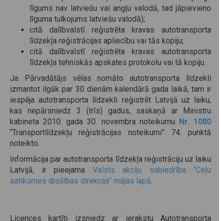
līgums nav latviešu vai angļu valodā, tad jāpievieno
līguma tulkojums latviešu valodā);
citā dalībvalstī reģistrēta kravas autotransporta
līdzekļa reģistrācijas apliecību vai tās kopiju;
citā dalībvalstī reģistrēta kravas autotransporta
līdzekļa tehniskās apskates protokolu vai tā kopiju.
Ja Pārvadātājs vēlas nomāto autotransporta līdzekli
izmantot ilgāk par 30 dienām kalendārā gada laikā, tam ir
iespēja autotransporta līdzekli reģistrēt Latvijā uz laiku,
kas nepārsniedz 3 (trīs) gadus, saskaņā ar Ministru
kabineta 2010. gada 30. novembra noteikumu
Nr. 1080
“Transportlīdzekļu reģistrācijas noteikumi” 74. punktā
noteikto.
Informācija par autotransporta līdzekļa reģistrāciju uz laiku
Latvijā, ir pieejama
Valsts akciju sabiedrība “Ceļu
satiksmes drošības direkcija” mājas lapā
.
Licences kartīti izsniedz ar ierakstu Autotransporta