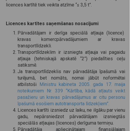
licences kartītē tiek veikta atzīme “≤ 3,5 t”.
Licences kartītes saņemšanas nosacījumi
Pārvadātājam ir derīga speciālā atļauja (licence)
kravas komercpārvadājumiem ar kravas
transportlīdzekli.
Transportlīdzeklim ir izsniegta atļauja vai pagaidu
atļauja (tehniskajā apskatē “2”) piedalīties ceļu
satiksmē.
Ja transportlīdzeklis nav pārvadātāja īpašumā vai
turējumā, bet nomāts, nomai jābūt noformētai
atbilstoši
Ministru kabineta 2005. gada 17. maija
noteikumiem Nr. 339 “Kārtība, kādā atļauts veikt
pasažieru un kravas pārvadājumus ar citu personu
īpašumā esošiem autotransporta līdzekļiem”.
Licences kartīti izsniedz uz laiku, ne ilgāku par vienu
gadu, nepārsniedzot pārvadātājam izsniegtās
speciālās atļaujas (licences) derīguma termiņu.
Pārvadātāja apliecinātajam finansiālajam