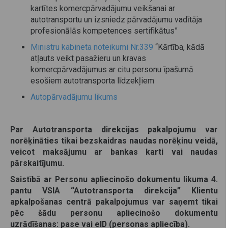
kartītes komercpārvadājumu veikšanai ar
autotransportu un izsniedz pārvadājumu vadītāja
profesionālās kompetences sertifikātus”
Ministru kabineta noteikumi Nr.339
“Kārtība, kādā
atļauts veikt pasažieru un kravas
komercpārvadājumus ar citu personu īpašumā
esošiem autotransporta līdzekļiem
Autopārvadājumu likums
Par Autotransporta direkcijas pakalpojumu var
norēķināties tikai bezskaidras naudas norēķinu veidā,
veicot maksājumu ar bankas karti vai naudas
pārskaitījumu.
Saistībā ar Personu apliecinošo dokumentu likuma 4.
pantu VSIA “Autotransporta direkcija” Klientu
apkalpošanas centrā pakalpojumus var saņemt tikai
pēc šādu personu apliecinošo dokumentu
uzrādīšanas: pase vai eID (personas apliecība).