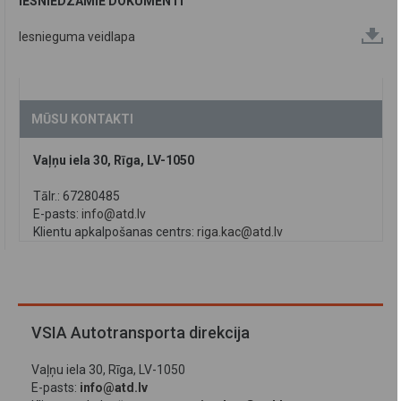
IESNIEDZAMIE DOKUMENTI
Iesnieguma veidlapa
MŪSU KONTAKTI
Vaļņu iela 30, Rīga, LV-1050
Tālr.: 67280485
E-pasts:
info@atd.lv
Klientu apkalpošanas centrs:
riga.kac@atd.lv
VSIA Autotransporta direkcija
Vaļņu iela 30, Rīga, LV-1050
E-pasts:
info@atd.lv