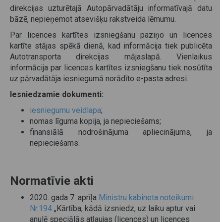
direkcijas uzturētajā Autopārvadātāju informatīvajā datu
bāzē, nepieņemot atsevišķu rakstveida lēmumu.
Par licences kartītes izsniegšanu paziņo un licences
kartīte stājas spēkā dienā, kad informācija tiek publicēta
Autotransporta direkcijas mājaslapā. Vienlaikus
informācija par licences kartītes izsniegšanu tiek nosūtīta
uz pārvadātāja iesniegumā norādīto e-pasta adresi.
Iesniedzamie dokumenti:
iesniegumu veidlapa
;
nomas līguma kopija, ja nepieciešams;
finansiālā nodrošinājuma apliecinājums, ja
nepieciešams.
Normatīvie akti
2020. gada 7. aprīļa
Ministru kabineta noteikumi
Nr.194
„Kārtība, kādā izsniedz, uz laiku aptur vai
anulē speciālās atļaujas (licences) un licences