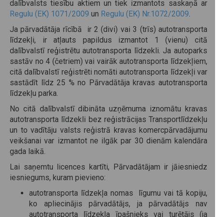
dalībvalsts tiesību aktiem un tiek izmantots saskaņā ar
Regulu (EK) 1071/2009
un
Regulu (EK) Nr.1072/2009
.
Ja pārvadātāja rīcībā ir 2 (divi) vai 3 (trīs) autotransporta
līdzekļi, ir atļauts papildus izmantot 1 (vienu) citā
dalībvalstī reģistrētu autotransporta līdzekli. Ja autoparks
sastāv no 4 (četriem) vai vairāk autotransporta līdzekļiem,
citā dalībvalstī reģistrēti nomāti autotransporta līdzekļi var
sastādīt līdz 25 % no Pārvadātāja kravas autotransporta
līdzekļu parka.
No citā dalībvalstī dibināta uzņēmuma iznomātu kravas
autotransporta līdzekli bez reģistrācijas Transportlīdzekļu
un to vadītāju valsts reģistrā kravas komercpārvadājumu
veikšanai var izmantot ne ilgāk par 30 dienām kalendāra
gada laikā.
Lai saņemtu licences kartīti, Pārvadātājam ir jāiesniedz
iesniegums, kuram pievieno:
autotransporta līdzekļa nomas līgumu vai tā kopiju,
ko apliecinājis pārvadātājs, ja pārvadātājs nav
autotransporta līdzekļa īpašnieks vai turētājs (ja