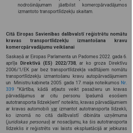
nodrošinājumam jāatbilst komercpārvadājumos
izmantoto transportlīdzekļu skaitam.
Citā Eiropas Savienības dalībvalstī reģistrētu nomātu
kravas transportlīdzekļu izmantošana kravu
komercpārvadājumu veikšanai
Saskaņā ar Eiropas Parlamenta un Padomes 2022. gada 6.
aprīļa
Direktīvā (ES) 2022/738
, ar ko groza Direktīvu
2006/1/EK par bez transportlīdzekļa vadītājiem nomātu
transportlīdzekļu izmantošanu kravu autopārvadājumiem
un Ministru kabineta 2005. gada 17. maija noteikumos
Nr.
339
"Kārtība, kādā atļauts veikt pasažieru un kravas
pārvadājumus ar citu personu īpašumā esošiem
autotransporta līdzekļiem" noteikto, kravas pārvadājumiem
ar kravas automobili
var
izmantot autotransporta līdzekli,
ko iznomā no citā dalībvalstī dibināta uzņēmuma
(
juridiskas personas
) ar nosacījumu, ka šis autotransporta
līdzeklis ir reģistrēts vai laists ekspluatācijā ar jebkuras