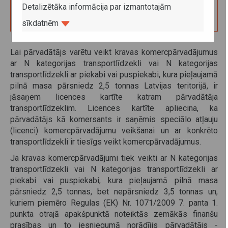
5.45
Detalizētāka informācija par izmantotajām
sīkdatnēm
Lai pārvadātājs varētu veikt kravas komercpārvadājumus
ar N kategorijas transportlīdzekli vai N kategorijas
transportlīdzekli ar piekabi vai puspiekabi, kura pieļaujamā
pilnā masa pārsniedz 2,5 tonnas Latvijas teritorijā, ir
jāsaņem licences kartīte katram pārvadātāja
transportlīdzeklim. Licences kartīte apliecina, ka
pārvadātājs kā komersants ir saņēmis speciālo atļauju
(licenci) komercpārvadājumu veikšanai un ar konkrēto
transportlīdzekli ir tiesīgs veikt komercpārvadājumus.
Ja kravas komercpārvadājumi tiek veikti ar N kategorijas
transportlīdzekli vai N kategorijas transportlīdzekli ar
piekabi vai puspiekabi, kura pieļaujamā pilnā masa
pārsniedz 2,5 tonnas, bet nepārsniedz 3,5 tonnas un,
kuriem piemēro Regulas (EK) Nr. 1071/2009 7. panta 1.
punkta otrajā apakšpunktā noteiktās zemākās finanšu
prasības un to iesniegumā norādījis pārvadātājs -