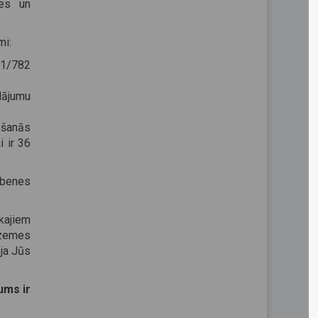
mes un
mi:
21/782
dājumu
ošanās
i ir 36
lbenes
kajiem
šzemes
 ja Jūs
ums ir