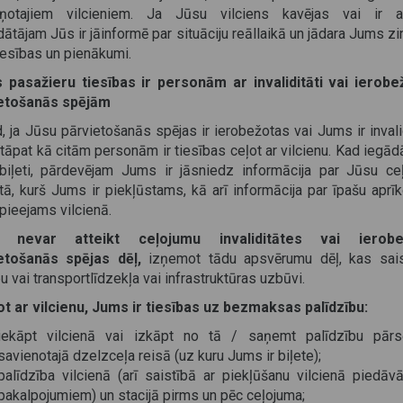
ņotajiem vilcieniem. Ja Jūsu vilciens kavējas vai ir at
ātājam Jūs ir jāinformē par situāciju reāllaikā un jādara Jums 
iesības un pienākumi.
 pasažieru tiesības ir personām ar invaliditāti vai ierob
etošanās spējām
d, ja Jūsu pārvietošanās spējas ir ierobežotas vai Jums ir invali
āpat kā citām personām ir tiesības ceļot ar vilcienu. Kad iegād
biļeti, pārdevējam Jums ir jāsniedz informācija par Jūsu ce
ā, kurš Jums ir piekļūstams, kā arī informācija par īpašu aprī
 pieejams vilcienā.
 nevar atteikt ceļojumu invaliditātes vai ierobe
etošanās spējas dēļ,
izņemot tādu apsvērumu dēļ, kas saist
u vai transportlīdzekļa vai infrastruktūras uzbūvi.
ot ar vilcienu, Jums ir tiesības uz bezmaksas palīdzību:
iekāpt vilcienā vai izkāpt no tā / saņemt palīdzību pārs
savienotajā dzelzceļa reisā (uz kuru Jums ir biļete);
palīdzība vilcienā (arī saistībā ar piekļūšanu vilcienā piedāv
pakalpojumiem) un stacijā pirms un pēc ceļojuma;