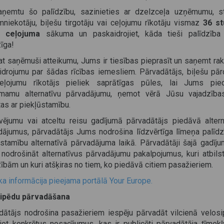
aņemtu šo palīdzību, sazinieties ar dzelzceļa uzņēmumu, st
mniekotāju, biļešu tirgotāju vai ceļojumu rīkotāju vismaz
36 s
s ceļojuma
sākuma un paskaidrojiet, kāda tieši palīdzīb
īga!
at saņēmuši atteikumu, Jums ir tiesības pieprasīt un saņemt rak
idrojumu par šādas rīcības iemesliem. Pārvadātājs, biļešu pār
eļojumu rīkotājs pieliek saprātīgas pūles, lai Jums pie
mamu alternatīvu pārvadājumu, ņemot vērā Jūsu vajadzība
tas ar piekļūstamību.
vējumu vai atceltu reisu gadījumā pārvadātājs piedāvā altern
dājumus, pārvadātājs Jums nodrošina līdzvērtīga līmeņa palīdz
ūstamību alternatīvā pārvadājuma laikā. Pārvadātāji šajā gadīju
nodrošināt alternatīvus pārvadājumu pakalpojumus, kuri atbils
ībām un kuri atšķiras no tiem, ko piedāvā citiem pasažieriem.
a informācija pieejama portālā Your Europe.
ipēdu pārvadāšana
dātājs nodrošina pasažieriem iespēju pārvadāt vilcienā velosi
jot konkrētus nosacījumus, kas ir publicēti pārvadātāja tīmekļ