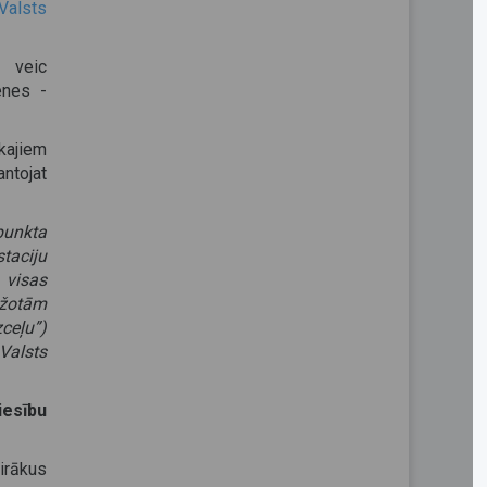
Valsts
 veic
enes -
kajiem
ntojat
punkta
staciju
 visas
ežotām
ceļu”)
Valsts
esību
irākus