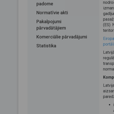
nodro
padome
izman
Normatīvie akti
gadīj
pasaži
Pakalpojumi
(ES) 
pārvadātājiem
teritor
Komerciālie pārvadājumi
Eiropa
portāl
Statistika
Latvi
regul
trans
normat
Kompe
Latvi
aizsa
pared