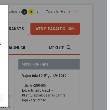
a
a
a
apas kontrasts
Teksta izmērs
PIERAKSTS
ATD E-PAKALPOJUMI
s
S
JAUNUMI
MEKLĒT
MŪSU KONTAKTI
Vaļņu iela 30, Rīga, LV-1050
Tālr.: 67280485
E-pasts:
info@atd.lv
Klientu apkalpošanas centrs:
iropas
riga.kac@atd.lv
ažieru
ķis ir