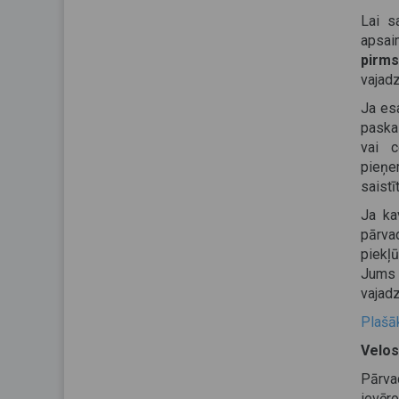
Lai s
apsai
pirm
vajadz
Ja es
paska
vai c
pieņe
saistī
Ja ka
pārva
piekļ
Jums 
vajadz
Plašāk
Velos
Pārva
ievēro