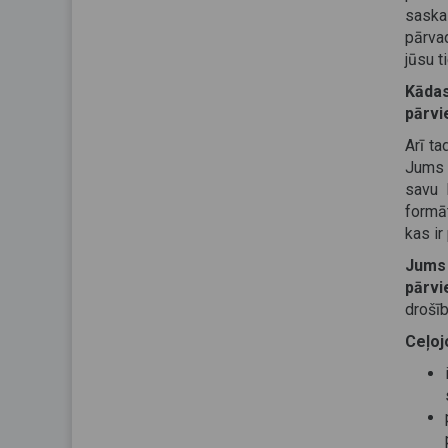
saska
pārvad
jūsu t
Kādas
pārvi
Arī ta
Jums t
savu 
formāt
kas ir
Jums
pārvi
drošīb
Ceļoj