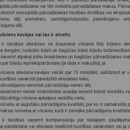
ipēdu pārvadāšanai var tikt noteikta pārvadāšanas maksa. Pārva
erobežot velosipēdu pārvadāšanas tiesības drošības vai ekspluat
rumu dēļ, piemēram, sastrēgumstundās piemērojamo ieti
ežojumu dēļ.
ilciens kavējas vai tas ir atcelts
ir tiesības atteikties no brauciena vilcienā līdz biļetes de
a beigām, nododot biļeti un bagāžas biļeti biļešu tirdzniecības
ī saņemt atpakaļ pilnu braukšanas un bagāžas pārvadāšanas ma
par biļešu iepriekšpārdošanu (ja tāda ir maksāta), ja:
vilciena atiešana kavējas vairāk par 15 minūtēm, salīdzinot ar v
kustības sarakstā paredzēto atiešanas laiku;
pārvadājums nenotiek pārvadātāja vainas dēļ;
pasažierim netiek nodrošināta iespēja ieņemt biļetē norādīto vi
līdzvērtīgu vilciena apkalpes ierādītu vietu;
vilcienu ar augstāku pārvadājumu kvalitāti, par ko ir samaksāta 
maksa, nomaina ar vilcienu, kurā ir zemāka pārvadājumu kvalitāte
ir tiesības saņemt kompensāciju par tiešajiem zaudējumi
na pienākšana vai atiešana neatbilst kustības sarakstam vai ja r