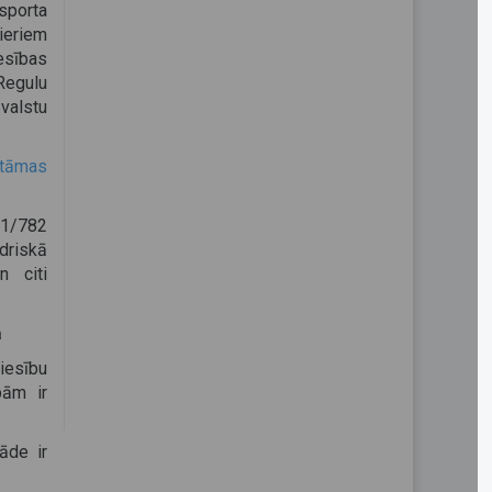
sporta
ieriem
esības
 Regulu
valstu
katāmas
21/782
driskā
n citi
ā
iesību
bām ir
āde ir