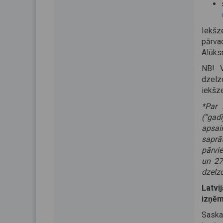
Iekš
pārva
Alūksn
NB! V
dzelz
iekšz
*Par 
(“gadī
apsai
saprā
pārvi
un 27
dzelzc
Latv
izņēm
Saska