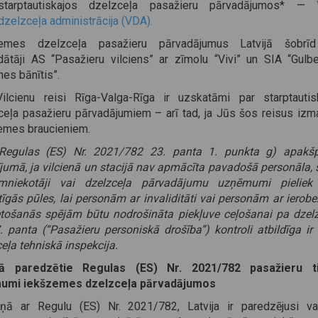
starptautiskajos dzelzceļa pasažieru pārvadājumos* —
dzelzceļa administrācija (VDA).
zemes dzelzceļa pasažieru pārvadājumus Latvijā šobrīd
dātāji AS “Pasažieru vilciens” ar zīmolu “Vivi” un SIA “Gulb
es bānītis”.
ilcienu reisi Rīga-Valga-Rīga ir uzskatāmi par starptautis
ceļa pasažieru pārvadājumiem – arī tad, ja Jūs šos reisus izma
emes braucieniem.
Regulas (ES) Nr. 2021/782 23. panta 1. punkta g) apakš
jumā, ja vilcienā un stacijā nav apmācīta pavadošā personāla, 
mniekotāji vai dzelzceļa pārvadājumu uzņēmumi pieliek
tīgās pūles, lai personām ar invaliditāti vai personām ar ierob
etošanās spējām būtu nodrošināta piekļuve ceļošanai pa dzelz
. panta (“Pasažieru personiskā drošība”) kontroli atbildīga ir 
eļa tehniskā inspekcija.
ijā paredzētie Regulas (ES) Nr. 2021/782 pasažieru ti
umi iekšzemes dzelzceļa pārvadājumos
ņā ar Regulu (ES) Nr. 2021/782, Latvija ir paredzējusi va