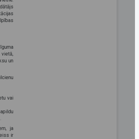
dātājs
ācijas
lpības
rīguma
 vietā,
ksu un
ilcienu
etu vai
papildu
.
em, ja
eiss ir