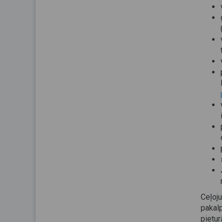
Ceļoj
pakal
pietu