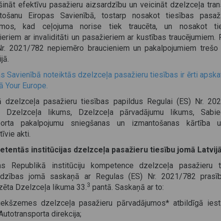
šināt efektīvu pasažieru aizsardzību un veicināt dzelzceļa tran
tošanu Eiropas Savienībā, tostarp nosakot tiesības pasaž
umos, kad ceļojuma norise tiek traucēta, un nosakot ti
eriem ar invaliditāti un pasažieriem ar kustības traucējumiem.
Nr. 2021/782 nepiemēro braucieniem un pakalpojumiem trešo 
ijā.
s Savienībā noteiktās dzelzceļa pasažieru tiesības ir ērti aps
ā Your Europe.
jā dzelzceļa pasažieru tiesības papildus Regulai (ES) Nr. 20
ē Dzelzceļa likums, Dzelzceļa pārvadājumu likums, Sabie
porta pakalpojumu sniegšanas un izmantošanas kārtība u
īvie akti.
tentās institūcijas dzelzceļa pasažieru tiesību jomā Latvij
jas Republikā institūciju kompetence dzelzceļa pasažieru t
rdzības jomā saskaņā ar Regulas (ES) Nr. 2021/782 prasī
3
zēta Dzelzceļa likuma 33.
pantā. Saskaņā ar to:
iekšzemes dzelzceļa pasažieru pārvadājumos* atbildīgā iest
Autotransporta direkcija;