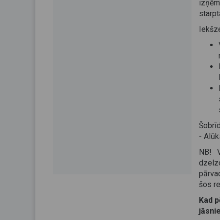
izņēm
starp
Iekšz
Šobrī
- Alū
NB! V
dzelz
pārvad
šos r
Kad p
jāsni