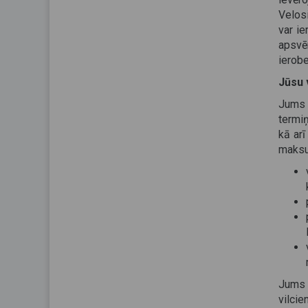
Velos
var i
apsvē
ierob
Jūsu v
Jums 
termiņ
kā ar
maksu 
Jums 
vilcie