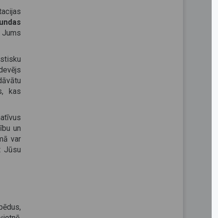
acijas
tundas
a Jums
stisku
devējs
dāvātu
s, kas
atīvus
ību un
mā var
t Jūsu
pēdus,
vietnē.