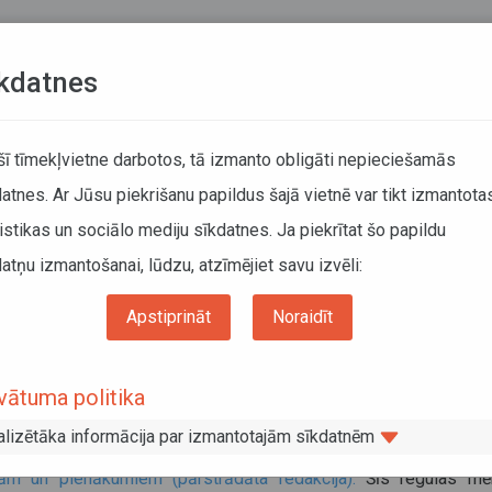
Teksta versija
L
kdatnes
ATCELTIE REISI
KUSTĪBAS SARAKSTI
 šī tīmekļvietne darbotos, tā izmanto obligāti nepieciešamās
atnes. Ar Jūsu piekrišanu papildus šajā vietnē var tikt izmantota
DĀTĀJIEM
SABIEDRISKAIS TRANSPORTS
PAR MUM
istikas un sociālo mediju sīkdatnes. Ja piekrītat šo papildu
atņu izmantošanai, lūdzu, atzīmējiet savu izvēli:
Sabiedriskais transports
Pasažieru tiesības
Dzelzceļa pasažieru tiesības
Apstiprināt
Noraidīt
lzceļa pasažieru tiesības
vātuma politika
js 2025
as Savienībā dzelzceļa pasažieru tiesības ir aizsargātas ar
E
alizētāka informācija par izmantotajām sīkdatnēm
menta un Padomes Regulu (ES) Nr. 2021/782 par dzelzceļa pas
bām un pienākumiem (pārstrādāta redakcija).
Šīs regulas mēr