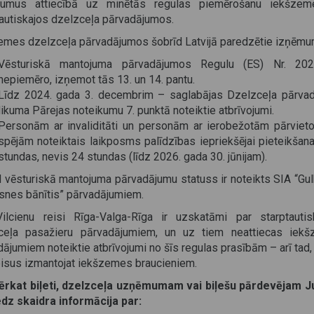
umus attiecībā uz minētās regulas piemērošanu iekšze
tautiskajos dzelzceļa pārvadājumos.
emes dzelzceļa pārvadājumos šobrīd Latvijā paredzētie izņēmu
Vēsturiskā mantojuma pārvadājumos Regulu (ES) Nr. 20
nepiemēro, izņemot tās 13. un 14. pantu.
Līdz 2024. gada 3. decembrim – saglabājas Dzelzceļa pārva
likuma Pārejas noteikumu 7. punktā noteiktie atbrīvojumi.
Personām ar invaliditāti un personām ar ierobežotām pārviet
spējām noteiktais laikposms palīdzības iepriekšējai pieteikšana
stundas, nevis 24 stundas (līdz 2026. gada 30. jūnijam).
d vēsturiskā mantojuma pārvadājumu statuss ir noteikts SIA “Gu
ksnes bānītis” pārvadājumiem.
ilcienu reisi Rīga-Valga-Rīga ir uzskatāmi par starptautis
ceļa pasažieru pārvadājumiem, un uz tiem neattiecas iek
ājumiem noteiktie atbrīvojumi no šīs regulas prasībām – arī tad,
eisus izmantojat iekšzemes braucieniem.
ērkat biļeti, dzelzceļa uzņēmumam vai biļešu pārdevējam J
edz skaidra informācija par: