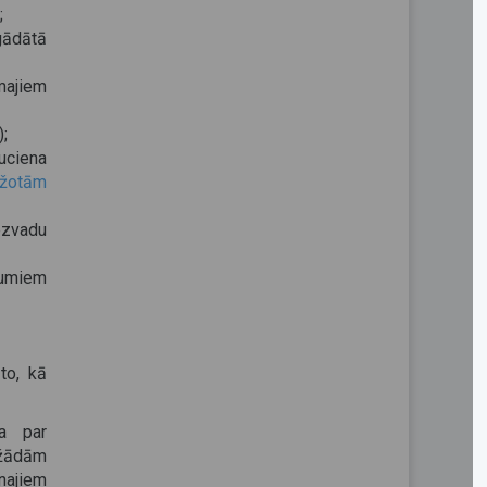
;
egādātā
majiem
;
uciena
ežotām
ezvadu
kumiem
to, kā
ja par
ažādām
najiem