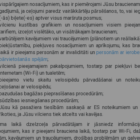
vispārīgajiem nosacījumiem, kas ir piemērojami Jūsu braucienam
gadījumā, ja ceļojumi paredz vairākkārtēju pārsēšanos, to, vai i
(-ās) biļete(-es) aptver visus maršruta posmus;
vilcienu kustības grafikiem un nosacījumiem visiem pieeja
tarifiem, izceļot vislētāko, un visātrākajam braucienam;
varbūtējiem kavējumiem vai traucējumiem (plānotiem un reāllaikā)
piekļūstamību, piekļuves nosacījumiem un aprīkojumu, kas bra
laikā ir pieejams personām ar invaliditāti un
personām ar ierob
pārvietošanās spējām
;
vilcienā pieejamajiem pakalpojumiem, tostarp par piekļuvi b
internetam (Wi-Fi) un tualetēm;
pieejamo vietu skaitu velosipēdu pārvadāšanai un notei
ceļošanai ar velosipēdu;
pazudušas bagāžas pieprasīšanas procedūrām;
sūdzības iesniegšanas procedūrām;
Jūsu kā pasažiera tiesībām saskaņā ar ES noteikumiem un 
rīkoties, ja Jūsu vilciens tiek atcelts vai kavējas.
uma laikā dzelzceļa pārvadātājam ir jāsniedz informāci
pojumiem, kas ir pieejami brauciena laikā, tostarp par Wi-Fi, d
rām, kavējumiem un traucējumiem, drošības problēmām un galve