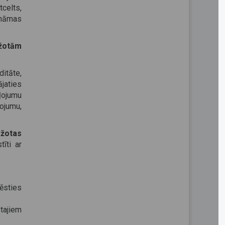
celts,
zināmas
ežotām
ditāte,
ājaties
ļojumu
kojumu,
žotas
īti ar
ēsties
ātajiem