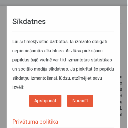
Pārlekt uz galveno saturu
Toggle
Sīkdatnes
naviga
Sākums
Pakalpojumi
Tiešsaistes datu apmaiņas pieslēguma risinājumi
Lai šī tīmekļvietne darbotos, tā izmanto obligāti
nepieciešamās sīkdatnes. Ar Jūsu piekrišanu
Tiešsaistes datu apmaiņas
papildus šajā vietnē var tikt izmantotas statistikas
pieslēguma risinājumi
un sociālo mediju sīkdatnes. Ja piekrītat šo papildu
API (Tīmekļa pakalpnes) informācijas meklēšanai un
sīkdatņu izmantošanai, lūdzu, atzīmējiet savu
izgūšanai no Taksometru vadītāju* un Licencēto
izvēli:
pārvadātāju reģistra. Ziņojumu apmaiņā tiek izmantots
SOAP protokols. Ziņojumu transports tiek veikts ar HTTPS
Apstiprināt
Noraidīt
un TLS/SSL protokoliem, kas nodrošina sūtāmo datu
šifrēšanu. Tīmekļa pakalpņu saskarnēm ir pieejama WSDL
specifikācija. Lai lietotu API, ir jānoslēdz līgums ar
Autotransporta direkciju.
Privātuma politika