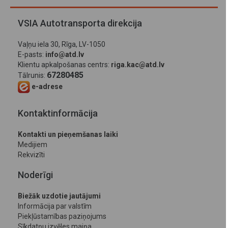
VSIA Autotransporta direkcija
Vaļņu iela 30, Rīga, LV-1050
E-pasts:
info@atd.lv
Klientu apkalpošanas centrs:
riga.kac@atd.lv
67280485
Tālrunis:
e-adrese
Kontaktinformācija
Kontakti un pieņemšanas laiki
Medijiem
Rekvizīti
Noderīgi
Biežāk uzdotie jautājumi
Informācija par valstīm
Piekļūstamības paziņojums
Sīkdatņu izvēles maiņa