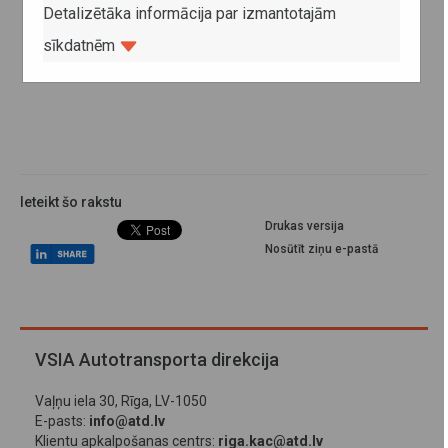
Detalizētāka informācija par izmantotajām
sīkdatnēm
Ieteikt šo rakstu
Drukas versija
Nosūtīt ziņu e-pastā
VSIA Autotransporta direkcija
Vaļņu iela 30, Rīga, LV-1050
E-pasts:
info@atd.lv
Klientu apkalpošanas centrs:
riga.kac@atd.lv