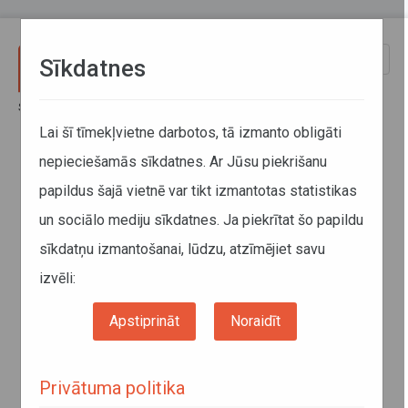
Pārlekt uz galveno saturu
Toggle
Sīkdatnes
naviga
Sākums
Sabiedriskais transports
Statistika
Pārvadātie pasažieri
Lai šī tīmekļvietne darbotos, tā izmanto obligāti
nepieciešamās sīkdatnes. Ar Jūsu piekrišanu
Pārvadātie pasažieri
papildus šajā vietnē var tikt izmantotas statistikas
un sociālo mediju sīkdatnes. Ja piekrītat šo papildu
sīkdatņu izmantošanai, lūdzu, atzīmējiet savu
izvēli:
Apstiprināt
Noraidīt
Privātuma politika