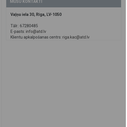
MŪSU KONTAKTI
Vaļņu iela 30, Rīga, LV-1050
Tālr.: 67280485
E-pasts:
info@atd.lv
Klientu apkalpošanas centrs:
riga.kac@atd.lv