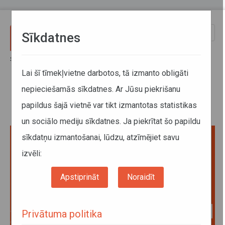
Pārlekt uz galveno saturu
Toggle
Sīkdatnes
naviga
Sākums
Bērnu drošība, izmantojot reģionālo sabiedrisko transportu
Lai šī tīmekļvietne darbotos, tā izmanto obligāti
nepieciešamās sīkdatnes. Ar Jūsu piekrišanu
Bērnu drošība, izmantojot
papildus šajā vietnē var tikt izmantotas statistikas
reģionālo sabiedrisko transportu
un sociālo mediju sīkdatnes. Ja piekrītat šo papildu
sīkdatņu izmantošanai, lūdzu, atzīmējiet savu
izvēli:
Apstiprināt
Noraidīt
Privātuma politika