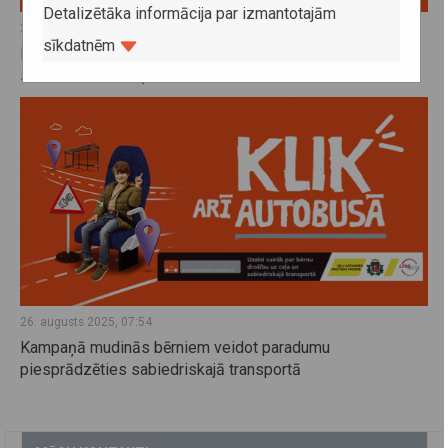
Detalizētāka informācija par izmantotajām
26. augusts 2025, 07:58
sīkdatnēm
Kampaņas "Bērnu drošība, izmantojot reģionālo
sabiedrisko transportu" materiāli
26. augusts 2025, 07:54
Kampaņā mudinās bērniem veidot paradumu
piesprādzēties sabiedriskajā transportā