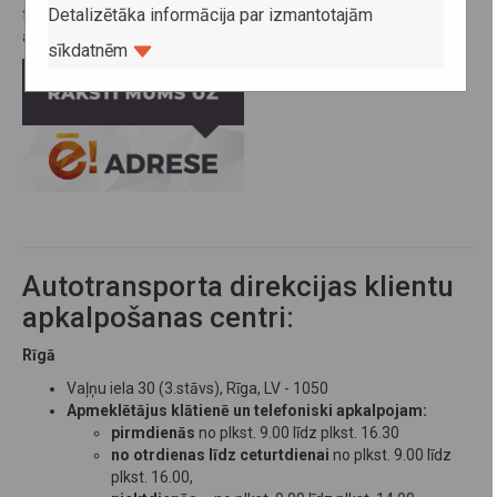
Detalizētāka informācija par izmantotajām
fiziskās personas datus un citu aizsargājamu informāciju, arī
aicinām izmantot e-adresi:
sīkdatnēm
Autotransporta direkcijas klientu
apkalpošanas centri:
Rīgā
Vaļņu iela 30 (3.stāvs), Rīga, LV - 1050
Apmeklētājus klātienē un telefoniski apkalpojam:
pirmdienās
no plkst. 9.00 līdz plkst. 16.30
no otrdienas līdz ceturtdienai
no plkst. 9.00 līdz
plkst. 16.00,