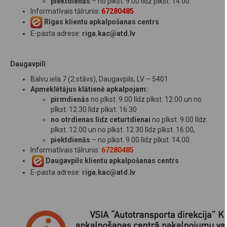
piektdienās
– no plkst. 9.00 līdz plkst. 14.00.
Informatīvais tālrunis:
67280485
Rīgas klientu apkalpošanas centrs
E-pasta adrese:
riga.kac@atd.lv
Daugavpilī
Balvu iela 7 (2.stāvs), Daugavpils, LV – 5401
​Apmeklētājus klātienē apkalpojam:
pirmdienās
no plkst. 9.00 līdz plkst. 12.00 un no
plkst. 12.30 līdz plkst. 16.30
no otrdienas līdz ceturtdienai
no plkst. 9.00 līdz
plkst. 12.00 un no plkst. 12.30 līdz plkst. 16.00,
piektdienās
– no plkst. 9.00 līdz plkst. 14.00.
Informatīvais tālrunis:
67280485
​
Daugavpils klientu apkalpošanas centrs
E-pasta adrese:
riga.kac@atd.lv