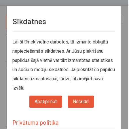
Pārlekt uz galveno saturu
Toggle
Sīkdatnes
naviga
Sākums
Par mums
ATD galvenais birojs (KAC darbalaikus skatīt zemāk)
Lai šī tīmekļvietne darbotos, tā izmanto obligāti
nepieciešamās sīkdatnes. Ar Jūsu piekrišanu
ATD galvenais birojs (KAC
papildus šajā vietnē var tikt izmantotas statistikas
darbalaikus skatīt zemāk)
un sociālo mediju sīkdatnes. Ja piekrītat šo papildu
Vaļņu iela 30 (2., 3.stāvs), Rīga, LV - 1050
sīkdatņu izmantošanai, lūdzu, atzīmējiet savu
Darba laiks: no pirmdienas līdz ceturtdienai no plkst.
izvēli:
8.00 līdz 17.00, piektdienās no plkst. 8.00 līdz 14.30.
Informatīvais tālrunis:
67280485
Autotransporta direkcijas valde apmeklētājus pieņem pēc
Apstiprināt
Noraidīt
iepriekšēja pieteikuma
e-adrese
E-pasta adrese:
info@atd.lv
Privātuma politika
Gadījumos, kad
fiziskajām personām
nepieciešams nodot