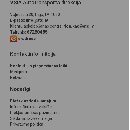
VSIA Autotransporta direkcija
Vaļņu iela 30, Rīga, LV-1050
E-pasts:
info@atd.lv
Klientu apkalpošanas centrs:
riga.kac@atd.lv
67280485
Tālrunis:
e-adrese
Kontaktinformācija
Kontakti un pieņemšanas laiki
Medijiem
Rekvizīti
Noderīgi
Biežāk uzdotie jautājumi
Informācija par valstīm
Piekļūstamības paziņojums
Sīkdatņu izvēles maiņa
Privātuma politika