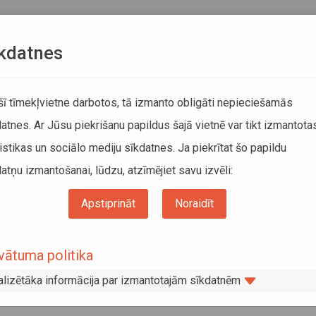
Teksta versija
L
kdatnes
KUSTĪBAS SARAKSTI
 šī tīmekļvietne darbotos, tā izmanto obligāti nepieciešamās
atnes. Ar Jūsu piekrišanu papildus šajā vietnē var tikt izmantota
DĀTĀJIEM
SABIEDRISKAIS TRANSPORTS
PAR MUM
istikas un sociālo mediju sīkdatnes. Ja piekrītat šo papildu
atņu izmantošanai, lūdzu, atzīmējiet savu izvēli:
Informācija pārvadātājiem
Informācija par valstīm
Lihtenšteina
Apstiprināt
Noraidīt
tenšteina
vātuma politika
embris 2015
as Republikas valdības un Lihtenšteinas valdības nolīgums
alizētāka informācija par izmantotajām sīkdatnēm