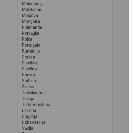
Maķedonija
Melnkalne
Moldova
Mongolija
Nīderlande
Norvēģija
Polija
Portugāle
Rumānija
Serbija
Slovākija
Slovēnija
Somija
Spānija
Šveice
Tadžikistāna
Turcija
Turkmenistāna
Ukraina
Ungārija
Uzbekistāna
Vācija