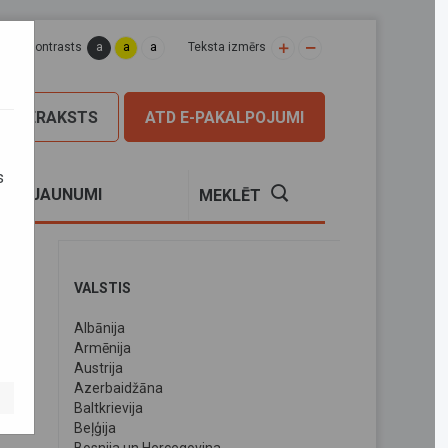
a
a
a
apas kontrasts
Teksta izmērs
PIERAKSTS
ATD E-PAKALPOJUMI
s
S
JAUNUMI
MEKLĒT
VALSTIS
Albānija
Armēnija
Austrija
Azerbaidžāna
Baltkrievija
Beļģija