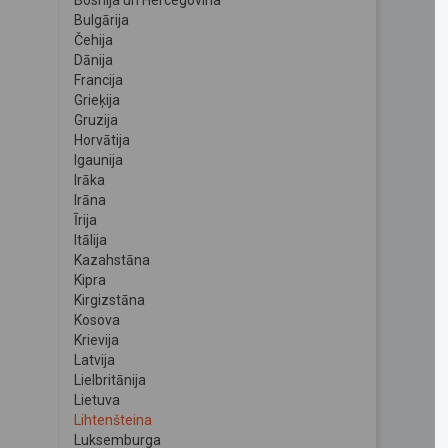
Bosnija un Hercegovina
Bulgārija
Čehija
Dānija
Francija
Grieķija
Gruzija
Horvātija
Igaunija
Irāka
Irāna
Īrija
Itālija
Kazahstāna
Kipra
Kirgizstāna
Kosova
Krievija
Latvija
Lielbritānija
Lietuva
Lihtenšteina
Luksemburga