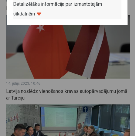
08. maijs 2024, 11:23
Detalizētāka informācija par izmantotajām
Latvijas – Kazahstānas Kopējās komisijas sanāksme
sīkdatnēm
14. jūlijs 2023, 10:46
Latvija noslēdz vienošanos kravas autopārvadājumu jomā
ar Turciju