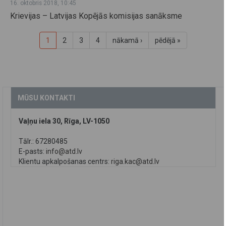
16. oktobris 2018, 10:45
Krievijas – Latvijas Kopējās komisijas sanāksme
1
2
3
4
nākamā ›
pēdējā »
MŪSU KONTAKTI
Vaļņu iela 30, Rīga, LV-1050
Tālr.: 67280485
E-pasts:
info@atd.lv
Klientu apkalpošanas centrs:
riga.kac@atd.lv