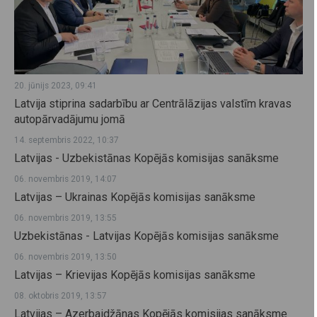
20. jūnijs 2023, 09:41
Latvija stiprina sadarbību ar Centrālāzijas valstīm kravas
autopārvadājumu jomā
14. septembris 2022, 10:37
Latvijas - Uzbekistānas Kopējās komisijas sanāksme
06. novembris 2019, 14:07
Latvijas – Ukrainas Kopējās komisijas sanāksme
06. novembris 2019, 13:55
Uzbekistānas - Latvijas Kopējās komisijas sanāksme
06. novembris 2019, 13:50
Latvijas – Krievijas Kopējās komisijas sanāksme
08. oktobris 2019, 13:57
Latvijas – Azerbaidžānas Kopējās komisijas sanāksme