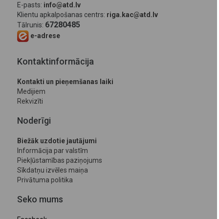
E-pasts:
info@atd.lv
Klientu apkalpošanas centrs:
riga.kac@atd.lv
67280485
Tālrunis:
e-adrese
Kontaktinformācija
Kontakti un pieņemšanas laiki
Medijiem
Rekvizīti
Noderīgi
Biežāk uzdotie jautājumi
Informācija par valstīm
Piekļūstamības paziņojums
Sīkdatņu izvēles maiņa
Privātuma politika
Seko mums