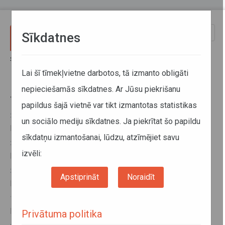
Pārlekt uz galveno saturu
Toggle
Sīkdatnes
naviga
Sākums
Starpvalstu tikšanās
Lai šī tīmekļvietne darbotos, tā izmanto obligāti
nepieciešamās sīkdatnes. Ar Jūsu piekrišanu
Starpvalstu tikšanās
papildus šajā vietnē var tikt izmantotas statistikas
28. aprīlis 2025, 16:30
un sociālo mediju sīkdatnes. Ja piekrītat šo papildu
Latvijas – Azerbaidžānas Kopējās komisijas sanāksme
sīkdatņu izmantošanai, lūdzu, atzīmējiet savu
25. oktobris 2024, 12:06
izvēli:
Latvijas - Gruzijas Kopējās komisijas sanāksme
24. oktobris 2024, 14:10
Apstiprināt
Noraidīt
Latvijas – Kirgizstānas Kopējās komisijas sanāksme
19. jūnijs 2024, 13:39
Latvijas – Uzbekistānas Kopējās komisijas sanāksme
Privātuma politika