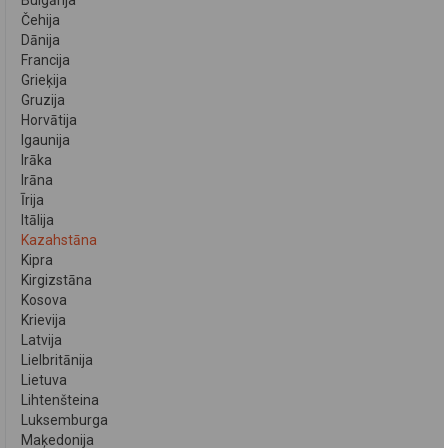
Bulgārija
Čehija
Dānija
Francija
Grieķija
Gruzija
Horvātija
Igaunija
Irāka
Irāna
Īrija
Itālija
Kazahstāna
Kipra
Kirgizstāna
Kosova
Krievija
Latvija
Lielbritānija
Lietuva
Lihtenšteina
Luksemburga
Maķedonija