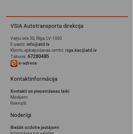
VSIA Autotransporta direkcija
Vaļņu iela 30, Rīga, LV-1050
E-pasts:
info@atd.lv
Klientu apkalpošanas centrs:
riga.kac@atd.lv
67280485
Tālrunis:
e-adrese
Kontaktinformācija
Kontakti un pieņemšanas laiki
Medijiem
Rekvizīti
Noderīgi
Biežāk uzdotie jautājumi
Informācija par valstīm