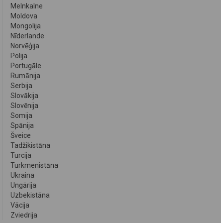
Melnkalne
Moldova
Mongolija
Nīderlande
Norvēģija
Polija
Portugāle
Rumānija
Serbija
Slovākija
Slovēnija
Somija
Spānija
Šveice
Tadžikistāna
Turcija
Turkmenistāna
Ukraina
Ungārija
Uzbekistāna
Vācija
Zviedrija