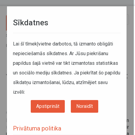
Pārlekt uz galveno saturu
Toggle
Sīkdatnes
naviga
Sākums
Informācija pārvadātājiem
Informācija par valstīm
Kravu pārvadājumi no trešajām valstīm uz Kazahstānu, izmantojot
Lai šī tīmekļvietne darbotos, tā izmanto obligāti
kravas pārkraušanas vai piekabes/puspiekabes pārkabināšanas metodi
nepieciešamās sīkdatnes. Ar Jūsu piekrišanu
papildus šajā vietnē var tikt izmantotas statistikas
Kravu pārvadājumi no trešajām
un sociālo mediju sīkdatnes. Ja piekrītat šo papildu
valstīm uz Kazahstānu, izmantojot
sīkdatņu izmantošanai, lūdzu, atzīmējiet savu
kravas pārkraušanas vai
piekabes/puspiekabes
izvēli:
pārkabināšanas metodi
Apstiprināt
Noraidīt
03. oktobris 2022
Informējam, ka saskaņā ar Kazahstānas Rūpniecības un
infrastruktūras attīstības ministrijas informāciju ir
Privātuma politika
mainījusies atļauju sistēmas pielietošanas procedūra