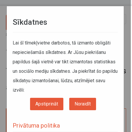
Pārlekt uz galveno saturu
Toggle
Sīkdatnes
naviga
Sākums
Pakalpojumi
Kravu pārvadājumi
Transportlīdzekļa vadītāja atestāts
Lai šī tīmekļvietne darbotos, tā izmanto obligāti
Transportlīdzekļa vadītāja atestāts kravu komercpārvadājumiem ar
autotransportu saskaņā ar Kopienas atļauju (maiņa)
nepieciešamās sīkdatnes. Ar Jūsu piekrišanu
papildus šajā vietnē var tikt izmantotas statistikas
Transportlīdzekļa vadītāja atestāts
un sociālo mediju sīkdatnes. Ja piekrītat šo papildu
kravu komercpārvadājumiem ar
sīkdatņu izmantošanai, lūdzu, atzīmējiet savu
autotransportu saskaņā ar
izvēli:
Kopienas atļauju (maiņa)
Apstiprināt
Noraidīt
Iesnieguma izskatīšana transportlīdzekļa vadītāja
atestāta komercpārvadājumu veikšanai ar kravas
Privātuma politika
autotransportu Eiropas Savienības teritorijā maiņai