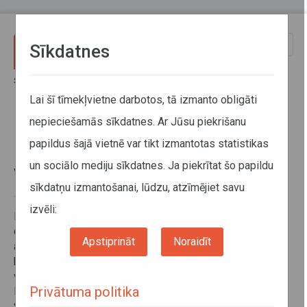
Pārlekt uz galveno saturu
Toggle
Sīkdatnes
naviga
Sākums
Informācija pārvadātājiem
Darba un atpūtas laika uzskaite un tahogrāfi
Lai šī tīmekļvietne darbotos, tā izmanto obligāti
Digitālo tahogrāfu ieviešanas vadlīnijas
nepieciešamās sīkdatnes. Ar Jūsu piekrišanu
papildus šajā vietnē var tikt izmantotas statistikas
Digitālo tahogrāfu ieviešanas
un sociālo mediju sīkdatnes. Ja piekrītat šo papildu
vadlīnijas
sīkdatņu izmantošanai, lūdzu, atzīmējiet savu
16. septembris 2016
izvēli:
Latvijas kompetentās institūcijas darbības vadlīnijas
digitālā tahogrāfa sistēmai ir grozītas 2011.gadā,
Apstiprināt
Noraidīt
atbilstoši Autopārvadājumu likuma 6.punktam, nominējot
kā digitālā tahogrāfa sistēmas kompetento institūciju
valsts SIA Autotransporta direkcija. Pēdējos grozījumus
Privātuma politika
Eiropas Komisija apstiprināja 2016.gada 7.septembrī.
Saskaņoto tekstu angļu valodā skatīt
Latvian MSA Policy