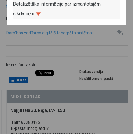
Detalizētāka informācija par izmantotajām
for the Digital Tachograph System
.
sīkdatnēm
PAPILDU INFORMĀCIJA:
Darbības vadlīnijas digitālā tahogrāfa sistēmai
Ieteikt šo rakstu
Drukas versija
Nosūtīt ziņu e-pastā
MŪSU KONTAKTI
Vaļņu iela 30, Rīga, LV-1050
Tālr.: 67280485
E-pasts:
info@atd.lv