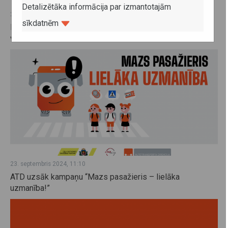
Detalizētāka informācija par izmantotajām
24. septembris 2024, 14:46
sīkdatnēm
Pieteikšanās Bērniem drošas pārvietošanās dienas
vebināram
23. septembris 2024, 11:10
ATD uzsāk kampaņu “Mazs pasažieris – lielāka
uzmanība!”