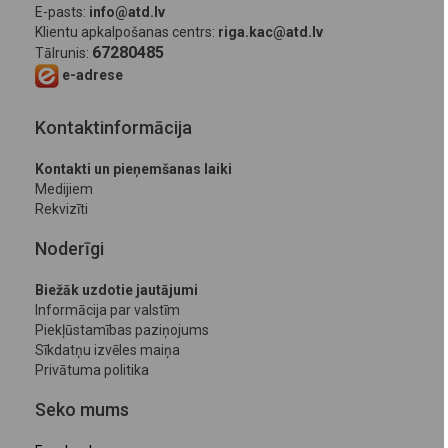
E-pasts:
info@atd.lv
Klientu apkalpošanas centrs:
riga.kac@atd.lv
67280485
Tālrunis:
e-adrese
Kontaktinformācija
Kontakti un pieņemšanas laiki
Medijiem
Rekvizīti
Noderīgi
Biežāk uzdotie jautājumi
Informācija par valstīm
Piekļūstamības paziņojums
Sīkdatņu izvēles maiņa
Privātuma politika
Seko mums