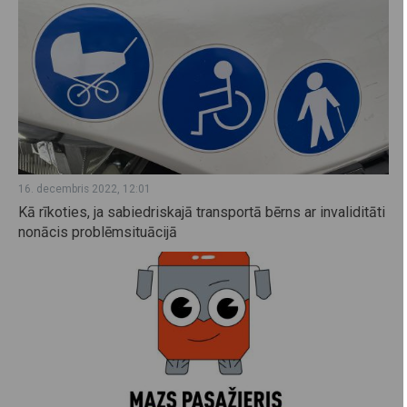
16. decembris 2022, 12:01
Kā rīkoties, ja sabiedriskajā transportā bērns ar invaliditāti
nonācis problēmsituācijā