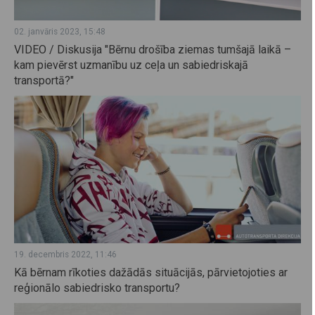
02. janvāris 2023, 15:48
VIDEO / Diskusija "Bērnu drošība ziemas tumšajā laikā –
kam pievērst uzmanību uz ceļa un sabiedriskajā
transportā?"
19. decembris 2022, 11:46
Kā bērnam rīkoties dažādās situācijās, pārvietojoties ar
reģionālo sabiedrisko transportu?