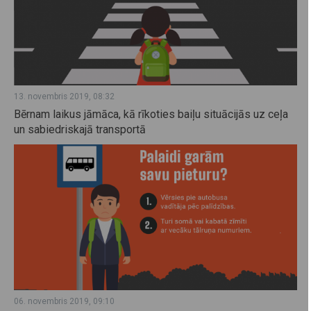
13. novembris 2019, 08:32
Bērnam laikus jāmāca, kā rīkoties baiļu situācijās uz ceļa
un sabiedriskajā transportā
06. novembris 2019, 09:10