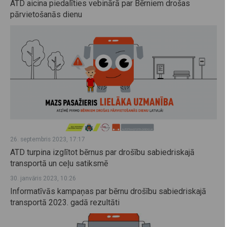
ATD aicina piedalīties vebinārā par Bērniem drošas
pārvietošanās dienu
26. septembris 2023, 17:17
ATD turpina izglītot bērnus par drošību sabiedriskajā
transportā un ceļu satiksmē
30. janvāris 2023, 10:26
Informatīvās kampaņas par bērnu drošību sabiedriskajā
transportā 2023. gadā rezultāti