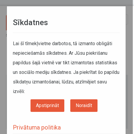
Pārlekt uz galveno saturu
Toggle
Sīkdatnes
naviga
Sākums
Mazs pasažieris - lielāka uzmanība
Lai šī tīmekļvietne darbotos, tā izmanto obligāti
nepieciešamās sīkdatnes. Ar Jūsu piekrišanu
Mazs pasažieris - lielāka
papildus šajā vietnē var tikt izmantotas statistikas
uzmanība
un sociālo mediju sīkdatnes. Ja piekrītat šo papildu
sīkdatņu izmantošanai, lūdzu, atzīmējiet savu
izvēli:
Apstiprināt
Noraidīt
Privātuma politika