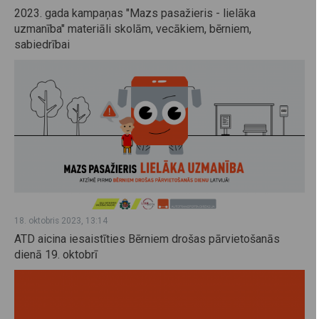
2023. gada kampaņas "Mazs pasažieris - lielāka
uzmanība" materiāli skolām, vecākiem, bērniem,
sabiedrībai
18. oktobris 2023, 13:14
ATD aicina iesaistīties Bērniem drošas pārvietošanās
dienā 19. oktobrī