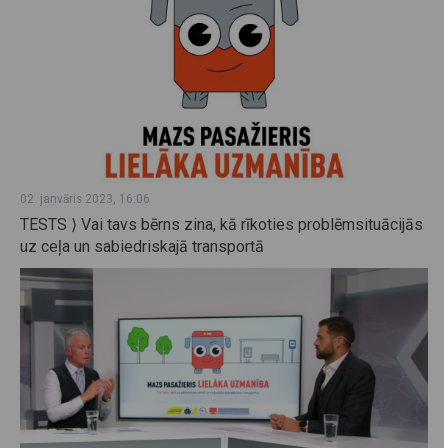
02. janvāris 2023, 16:06
TESTS ⟩ Vai tavs bērns zina, kā rīkoties problēmsituācijās
uz ceļa un sabiedriskajā transportā