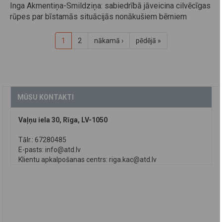
Inga Akmentiņa-Smildziņa: sabiedrībā jāveicina cilvēcīgas
rūpes par bīstamās situācijās nonākušiem bērniem
1
2
nākamā ›
pēdējā »
MŪSU KONTAKTI
Vaļņu iela 30, Rīga, LV-1050
Tālr.: 67280485
E-pasts:
info@atd.lv
Klientu apkalpošanas centrs:
riga.kac@atd.lv