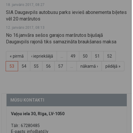
18. janvāris 2017, 08:27
SIA Daugavpils autobusu parks ievieš abonementa biļetes
vēl 20 maršrutos
12. janvāris 2017, 08:13
No 16.janvāra sešos garajos maršrutos bijušajā
Daugavpils rajonā tiks samazināta braukšanas maksa
« pirmā
‹ iepriekšējā
…
49
50
51
52
53
54
55
56
57
…
nākamā ›
pēdējā »
MŪSU KONTAKTI
Vaļņu iela 30, Rīga, LV-1050
Tālr.: 67280485
E-pasts:
info@atd.lv