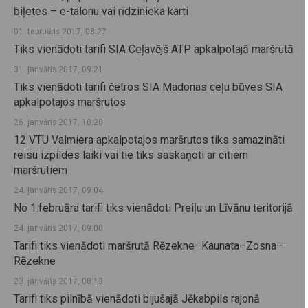
biļetes – e-talonu vai rīdzinieka karti
01. februāris 2017, 08:27
Tiks vienādoti tarifi SIA Ceļavējš ATP apkalpotajā maršrutā
31. janvāris 2017, 09:21
Tiks vienādoti tarifi četros SIA Madonas ceļu būves SIA
apkalpotajos maršrutos
26. janvāris 2017, 10:20
12 VTU Valmiera apkalpotajos maršrutos tiks samazināti
reisu izpildes laiki vai tie tiks saskaņoti ar citiem
maršrutiem
24. janvāris 2017, 09:04
No 1.februāra tarifi tiks vienādoti Preiļu un Līvānu teritorijā
24. janvāris 2017, 09:00
Tarifi tiks vienādoti maršrutā Rēzekne–Kaunata–Zosna–
Rēzekne
23. janvāris 2017, 08:13
Tarifi tiks pilnībā vienādoti bijušajā Jēkabpils rajonā