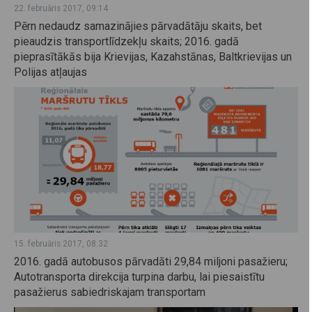
22. februāris 2017, 09:14
Pērn nedaudz samazinājies pārvadātāju skaits, bet
pieaudzis transportlīdzekļu skaits; 2016. gadā
pieprasītākās bija Krievijas, Kazahstānas, Baltkrievijas un
Polijas atļaujas
15. februāris 2017, 08:32
2016. gadā autobusos pārvadāti 29,84 miljoni pasažieru;
Autotransporta direkcija turpina darbu, lai piesaistītu
pasažierus sabiedriskajam transportam