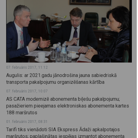
07. februāris 2017, 11:12
Augulis: ar 2021.gadu jānodrošina jauna sabiedriskā
transporta pakalpojumu organizēšanas kārtība
07. februāris 2017, 10:07
AS CATA modernizē abonementa biļešu pakalpojumu;
pasažieriem pieejamas elektroniskas abonementa kartes
188 maršrutos
01. februāris 2017, 08:31
Tarifi tiks vienādoti SIA Ekspress Ādaži apkalpotajos
maršrutos; paplašinātas iespējas izmantot abonementa