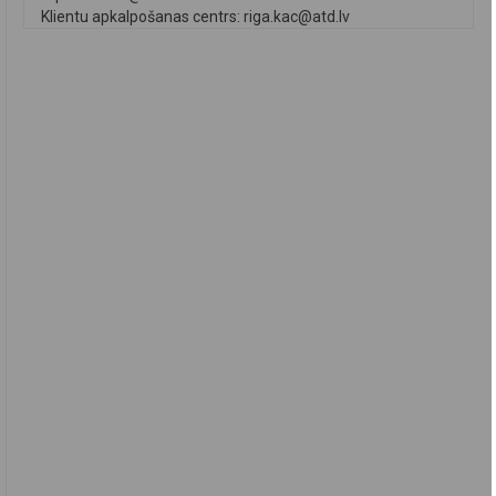
Klientu apkalpošanas centrs:
riga.kac@atd.lv