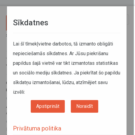
Pārlekt uz galveno saturu
Toggle
Sīkdatnes
naviga
Sākums
Jaunumi
Jaunumi
Lai šī tīmekļvietne darbotos, tā izmanto obligāti
13. marts 2017, 15:50
nepieciešamās sīkdatnes. Ar Jūsu piekrišanu
Tarifi tiks vienādoti SIA Rubenītis apkalpotajā maršrutā
papildus šajā vietnē var tikt izmantotas statistikas
Vārpas–Červonka–Slate
un sociālo mediju sīkdatnes. Ja piekrītat šo papildu
10. marts 2017, 16:55
sīkdatņu izmantošanai, lūdzu, atzīmējiet savu
Grūti izbraucamu ceļu dēļ var kavēties reisu izpilde 146
maršrutos
izvēli:
09. marts 2017, 16:44
Apstiprināt
Noraidīt
Applūdušo ceļu dēļ gaidāmas izmaiņas SIA Daugavpils
autobusu parks maršrutos
08. marts 2017, 08:50
Privātuma politika
Pasažieri varēs izmantot abonementa biļetes, braucot