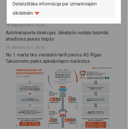
PSIA Ventspils reiss apkalpotajos maršrutos
Detalizētāka informācija par izmantotajām
01. marts 2017, 14:45
sīkdatnēm
Darbs ES/EEZ valstīs vai Šveicē (A1 sertifikāts)
28. februāris 2017, 15:22
Autotransporta direkcijas Jēkabpils nodaļa turpmāk
atradīsies jaunās telpās
28. februāris 2017, 08:05
No 1. marta tiks vienādoti tarifi piecos AS Rīgas
Taksometru parks apkalpotajos maršrutos