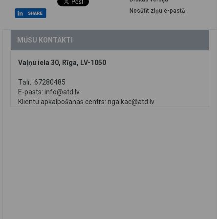
Nosūtīt ziņu e-pastā
MŪSU KONTAKTI
Vaļņu iela 30, Rīga, LV-1050
Tālr.: 67280485
E-pasts:
info@atd.lv
Klientu apkalpošanas centrs:
riga.kac@atd.lv