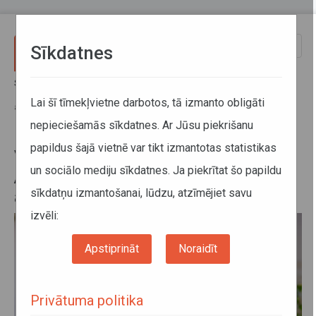
Pārlekt uz galveno saturu
Toggle
Sīkdatnes
naviga
Sākums
Jaunumi
Valsts svētku laikā būs izmaiņas Autotransporta direkcijas klientu
Lai šī tīmekļvietne darbotos, tā izmanto obligāti
apkalpošanas centru darba laikā
nepieciešamās sīkdatnes. Ar Jūsu piekrišanu
papildus šajā vietnē var tikt izmantotas statistikas
Valsts svētku laikā būs izmaiņas
un sociālo mediju sīkdatnes. Ja piekrītat šo papildu
Autotransporta direkcijas klientu
sīkdatņu izmantošanai, lūdzu, atzīmējiet savu
apkalpošanas centru darba laikā
izvēli:
Apstiprināt
Noraidīt
Privātuma politika