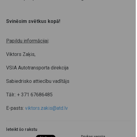
Svinēsim svētkus kopā!
Papildu informācijai
:
Viktors Zaķis,
VSIA Autotransporta direkcija
Sabiedrisko attiecību vadītājs
Tālr.: + 371 67686485
E-pasts:
viktors.zakis@atd.lv
Ieteikt šo rakstu
Drukas versija