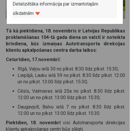
Detalizētāka informācija par izmantotajām
sīkdatnēm
14. novembris 2022
Tā kā piektdiena, 18. novembris ir Latvijas Republikas
proklamēšanas 104-tā gada diena un valstī ir noteikta
brīvdiena, būs izmaiņas Autotransporta direkcijas
klientu apkalpošanas centra darba laikos:
Ceturtdien, 17.novembrī:
Rīgā, Vaļņu ielā 30 no plkst. 8:30 līdz plkst. 15:30;
Liepājā, Lauku ielā 59 no plkst. 8:30 līdz plkst. 12:00
un no plkst. 13:00 līdz plkst. 15:30;
Cēsīs, Valmieras ielā 20a no plkst. 8:30 līdz plkst.
12:00 un no plkst. 13:00 līdz plkst. 15:30;
Daugavpilī, Balvu ielā 7 no plkst. 8:30 līdz plkst.
12:00 un no plkst. 13:00 līdz plkst. 15:30.
Piektdien, 18. novembrī
visi Autotransporta direkcijas
klientu apkalpošanas centri būs slēgti.