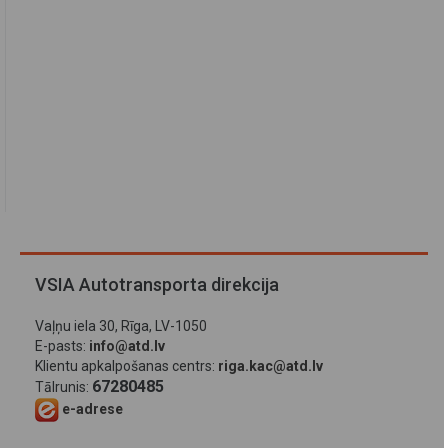
VSIA Autotransporta direkcija
Vaļņu iela 30, Rīga, LV-1050
E-pasts:
info@atd.lv
Klientu apkalpošanas centrs:
riga.kac@atd.lv
67280485
Tālrunis:
e-adrese