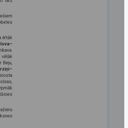
i tiks
nešiem
Dobeles
a ērtāk
olova–
ikava.
 vēlāk
r Beju,
rziņi–
toosta
olsas,
urpmāk
tāsies
ažieru
ūksnes