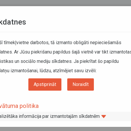
Teksta versija
L
kdatnes
KUSTĪBAS SARAKSTI
 šī tīmekļvietne darbotos, tā izmanto obligāti nepieciešamās
atnes. Ar Jūsu piekrišanu papildus šajā vietnē var tikt izmantota
DĀTĀJIEM
SABIEDRISKAIS TRANSPORTS
PAR MUM
istikas un sociālo mediju sīkdatnes. Ja piekrītat šo papildu
atņu izmantošanai, lūdzu, atzīmējiet savu izvēli:
as reģionālo autobusu maršrutos Pierīgā, Jēkabpils, Dobeles, Saldus un Alūksnes
Apstiprināt
Noraidīt
lūksnes bānīti
domes sēde: plānotas izmaiņas reģion
vātuma politika
ā, Jēkabpils, Dobeles, Saldus un
alizētāka informācija par izmantotajām sīkdatnēm
ās pasažieru pārvadājumus ar Gulbene