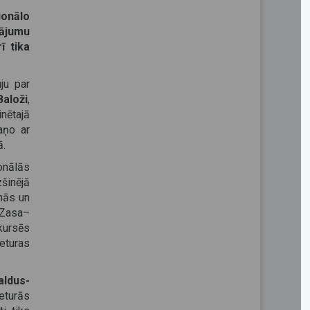
ionālo
dājumu
ī tika
ju par
aloži
,
inētajā
aņo ar
ā.
onālās
šinējā
enās un
–Zasa–
kursēs
ieturas
aldus-
eturās