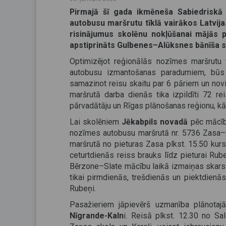
Pirmajā šī gada ikmēneša Sabiedriskā
autobusu maršrutu tīklā vairākos Latvij
risinājumus skolēnu nokļūšanai mājās
apstiprināts Gulbenes–Alūksnes bānīša 
Optimizējot reģionālās nozīmes maršrutu t
autobusu izmantošanas paradumiem, bū
samazinot reisu skaitu par 6 pāriem un novi
maršrutā darba dienās tika izpildīti 72 r
pārvadātāju un Rīgas plānošanas reģionu, kā 
Lai skolēniem
Jēkabpils novadā
pēc mācīb
nozīmes autobusu maršrutā nr. 5736 Zasa–Sl
maršrutā no pieturas Zasa plkst. 15.50 kurs
ceturtdienās reiss brauks līdz pieturai Ru
Bērzone–Slate mācību laikā izmaiņas skars 
tikai pirmdienās, trešdienās un piektdienās
Rubeņi.
Pasažieriem jāpievērš uzmanība plānota
Nīgrande-Kaln
i. Reisā plkst. 12.30 no S