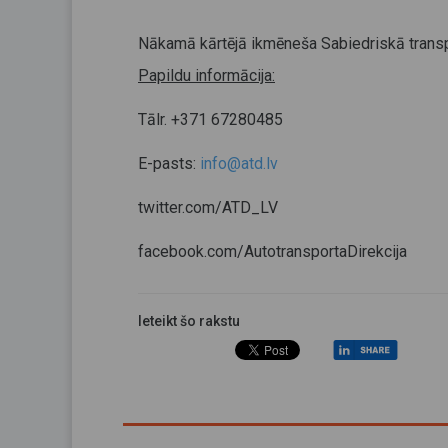
Nākamā kārtējā ikmēneša Sabiedriskā transp
Papildu informācija:
Tālr. +371 67280485
E-pasts:
info@atd.lv
twitter.com/ATD_LV
facebook.com/AutotransportaDirekcija
Ieteikt šo rakstu