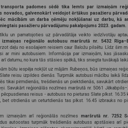
 transporta padomes sēdē tika lemts par izmaiņām reģ
as novados, galvenokārt veidojot ērtākus pasažieru pārva
 pēc mācībām un darba ņēmēju nokļūšanai uz darbu
, kā ar
sniegtais pasažieru pārvadājumu pakalpojums 2023. gadam.
īklu un pamatojoties uz pārvadātāja veikto iedzīvotāju aptau
s
izmaiņas reģionālo autobusu maršrutā nr. 5432 Rīga–B
rzot daļu no esošajiem reisiem caur Baložu pilsētu. Līdz šim m
eisi ar mini autobusiem. Informācija par izmaiņām, kas jāsask
arī datumu, no kura tās stāsies spēkā, tiks sniegta tuvākajā laik
ām būtu iespēja nokļūt uz mājām Rubeņos, būs izmaiņas reģi
ate reisu izpildes dienās. Turpmāk autobusi mācību laikā līdz
ēs tikai pirmdienās, trešdienās un piektdienās, savukārt otrdi
beņi. Savukārt reģionālās nozīmes maršrutā nr. 5061 Jēkabpils
pēcpusdienas reisus - autobuss no pieturas Slate plkst. 16.35 
, bet otrdienās un ceturtdienās tas plkst. 16.45 izbrauks no p
jām izmaiņām arī reģionālās nozīmes
maršrutā nr. 7252 S
aldus autoostas turpmāk trešdienās autobuss apstāsies arī pi