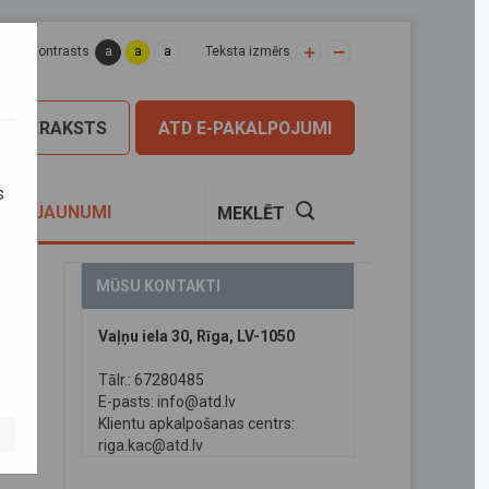
a
a
a
apas kontrasts
Teksta izmērs
PIERAKSTS
ATD E-PAKALPOJUMI
s
S
JAUNUMI
MEKLĒT
MŪSU KONTAKTI
Vaļņu iela 30, Rīga, LV-1050
Tālr.: 67280485
ālo
E-pasts:
info@atd.lv
Klientu apkalpošanas centrs:
riga.kac@atd.lv
s–