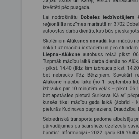
Zaņas skola un Kareļi, veicot iebraucienu
izvērtēti pēc pusgada.
Lai nodrošinātu
Dobeles iedzīvotājiem
ē
reģionālās nozīmes maršrutā nr. 3702 Dobele
autoostas darba dienās, kas būs pieskaņots 
Skolēniem
Alūksnes novadā
, kuri mācās no
nokļūt uz mācību iestādēm un pēc stundām
Liepna–Alūksne
autobuss reisā plkst. 06
Turpmāk mācību laikā darba dienās no Alūk
- plkst. 14.40 (līdz šim izbrauca plkst. 14.2
bet nebrauks līdz Bērziņiem. Savukārt 
Alūksne
mācību laikā (no 1. septembra līd
izbrauks par 10 minūtēm vēlāk – plkst. 06.
bet apstāsies pieturā Surikava. Kā arī pēc
kursēs tikai mācību gada laikā (šobrīd - 
pieturās Kudinavas pagrieziens, Draudzība, 
Sabiedriskā transporta padome atbalstīja p
pārvadājumus pa šaursliežu dzelzceļu savie
bānītis". Informācijai - 2022. gadā SIA "Gul