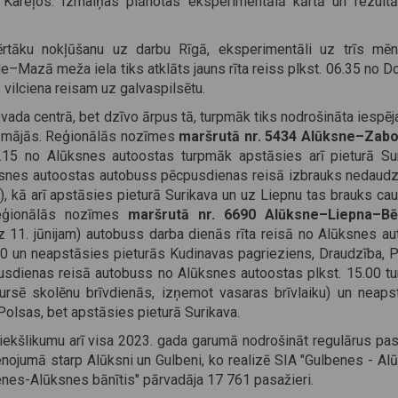
 Kareļos. Izmaiņas plānotas eksperimentālā kārtā un rezultāt
rtāku nokļūšanu uz darbu Rīgā, eksperimentāli uz trīs mē
–Mazā meža iela tiks atklāts jauns rīta reiss plkst. 06.35 no 
vilciena reisam uz galvaspilsētu.
vada centrā, bet dzīvo ārpus tā, turpmāk tiks nodrošināta iespēj
 mājās. Reģionālās nozīmes
maršrutā nr. 5434 Alūksne–Zab
.15 no Alūksnes autoostas turpmāk apstāsies arī pieturā Sur
snes autoostas autobuss pēcpusdienas reisā izbrauks nedaudz
0), kā arī apstāsies pieturā Surikava un uz Liepnu tas brauks cau
reģionālās nozīmes
maršrutā nr. 6690 Alūksne–Liepna–Bē
z 11. jūnijam) autobuss darba dienās rīta reisā no Alūksnes au
10 un neapstāsies pieturās Kudinavas pagrieziens, Draudzība, P
pusdienas reisā autobuss no Alūksnes autoostas plkst. 15.00 t
kursē skolēnu brīvdienās, izņemot vasaras brīvlaiku) un neaps
Polsas, bet apstāsies pieturā Surikava.
riekšlikumu arī visa 2023. gada garumā nodrošināt regulārus pas
nojumā starp Alūksni un Gulbeni, ko realizē SIA "Gulbenes - Al
benes-Alūksnes bānītis" pārvadāja 17 761 pasažieri.