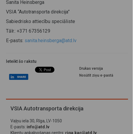
Sanita Heinsberga
VSIA “Autotransporta direkcija”
Sabiedrisko attiecību speciāliste
Tālr.: +371 67356129
E-pasts:
sanita.heinsberga@atd.lv
Ieteikt šo rakstu
Drukas versija
Nosūtīt ziņu e-pastā
VSIA Autotransporta direkcija
Vaļņu iela 30, Rīga, LV-1050
E-pasts:
info@atd.lv
Klientu apkalpošanas centrs:
riga.kac@atd.lv