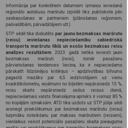
Informācija par konkrētiem datumiem izmaiņu ieviešanā
reģionālo autobusu maršrutu izpildē tiks publiskota pēc
saskaņošanas ar partneriem (plānošanas reģioniem,
pašvaldībām, pārvadātājiem utt.)
STP sēdē tika diskutēts
par jaunu bezmaksas maršrutu
(reisu) ieviešanas nepieciešamību sabiedriskā
transporta maršrutu tīklā un esošo bezmaksas reisu
analīzes rezultātiem
. 2023. gadā netika ieviesti jauni
bezmaksas maršruti (reisi), tomēr pasažieru
pārvietošanas tendences liecina, ka ir nepieciešams
pārskatīt līdzšinējos kritērijus – apdzīvotības blīvums
pagastā mazāks par 4,5 iedzīvotājiem uz vienu
kvadrātkilometru, ieņēmumi no biļetēm nepārsniedz 15 %,
reisu skaits nepārsniedz sešus reisus dienā,
nepieciešamais valsts finansējuma apmērs ir vismaz 85 %
no kopējām izmaksām. ATD tika uzdots uz STP jūlija sēdi
iesniegt priekšlikumus par bezmaksas maršrutu (reisu)
turpmāku noteikšanu par maksas maršrutiem (reisiem),
vienlaikus veicot potenciālo pasažieru skaita pieauguma
analīzi vai priekšlikumus par turpmāku bezmaksas reisu