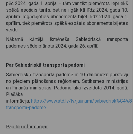
pēc 2024. gada 1. aprīļa – tām var tikt piemērots iepriekš
spēkā esošais tarifs, bet ne ilgāk kā līdz 2024. gada 10.
aprīlim. Iegādājoties abonementa biļeti līdz 2024. gada 1.
aprīlim, tiek piemērots spēkā esošais abonementa biļetes
veids.
Nākamā kārtējā ikmēneša Sabiedriskā transporta
padomes sēde plānota 2024. gada 26. aprīlī.
Par Sabiedriskā transporta padomi
Sabiedriskā transporta padomē ir 10 dalībnieki: pārstāvji
no pieciem plānošanas reģioniem, Satiksmes ministrijas
un Finanšu ministrijas. Padome tika izveidota 2014. gadā.
Plašāka
informācija:
https://www.atd.lv/lv/jaunumi/sabiedrisk%C4%8
transporta-padome
Papildu informācijai: