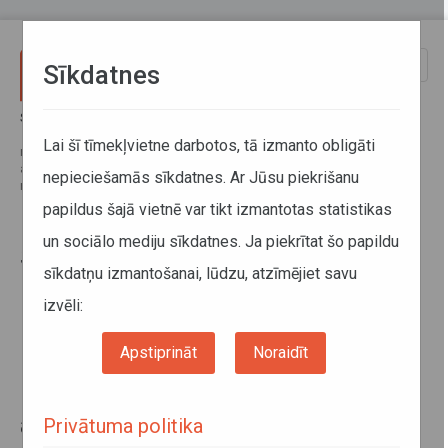
Pārlekt uz galveno saturu
Toggle
Sīkdatnes
naviga
Sākums
Jaunumi
Sabiedriskā transporta padome: būs izmaiņas reģionālo autobusu
Lai šī tīmekļvietne darbotos, tā izmanto obligāti
maršrutos Ādažu un Bauskas novados, 30 dienu biļetes reģionālajos
autobusos ieviesīs līdz vasarai, pārskatīs bezmaksas autobusu
nepieciešamās sīkdatnes. Ar Jūsu piekrišanu
maršrutu kritērijus
papildus šajā vietnē var tikt izmantotas statistikas
un sociālo mediju sīkdatnes. Ja piekrītat šo papildu
Sabiedriskā transporta padome:
sīkdatņu izmantošanai, lūdzu, atzīmējiet savu
būs izmaiņas reģionālo autobusu
izvēli:
maršrutos Ādažu un Bauskas
novados, 30 dienu biļetes
Apstiprināt
Noraidīt
reģionālajos autobusos ieviesīs
līdz vasarai, pārskatīs bezmaksas
autobusu maršrutu kritērijus
Privātuma politika