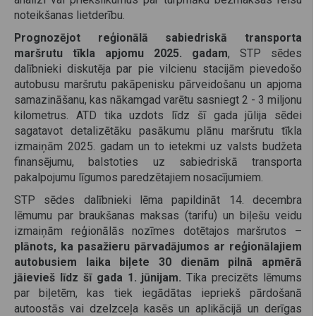
noteikšanas lietderību.
Prognozējot reģionālā sabiedriskā transporta
maršrutu tīkla apjomu 2025. gadam
, STP sēdes
dalībnieki diskutēja par pie vilcienu stacijām pievedošo
autobusu maršrutu pakāpenisku pārveidošanu un apjoma
samazināšanu, kas nākamgad varētu sasniegt 2 - 3 miljonu
kilometrus. ATD tika uzdots līdz šī gada jūlija sēdei
sagatavot detalizētāku pasākumu plānu maršrutu tīkla
izmaiņām 2025. gadam un to ietekmi uz valsts budžeta
finansējumu, balstoties uz sabiedriskā transporta
pakalpojumu līgumos paredzētajiem nosacījumiem.
STP sēdes dalībnieki lēma papildināt 14. decembra
lēmumu par braukšanas maksas (tarifu) un biļešu veidu
izmaiņām reģionālās nozīmes dotētajos maršrutos –
plānots, ka pasažieru pārvadājumos ar reģionālajiem
autobusiem laika biļete 30 dienām pilnā apmērā
jāievieš līdz šī gada 1. jūnijam.
Tika precizēts lēmums
par biļetēm, kas tiek iegādātas iepriekš pārdošanā
autoostās vai dzelzceļa kasēs un aplikācijā un derīgas