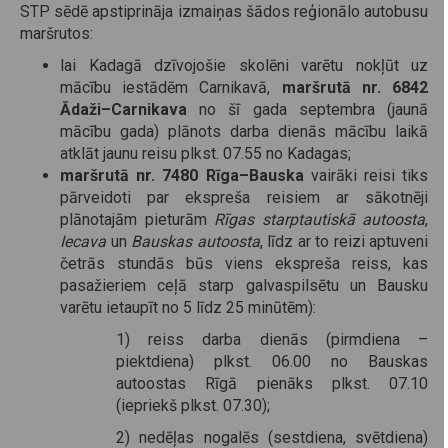
STP sēdē apstiprināja izmaiņas šādos reģionālo autobusu
maršrutos:
lai Kadagā dzīvojošie skolēni varētu nokļūt uz
mācību iestādēm Carnikavā,
maršrutā nr. 6842
Ādaži–Carnikava
no šī gada septembra (jaunā
mācību gada) plānots darba dienās mācību laikā
atklāt jaunu reisu plkst. 07.55 no Kadagas;
maršrutā nr. 7480 Rīga–Bauska
vairāki reisi tiks
pārveidoti par ekspreša reisiem ar sākotnēji
plānotajām pieturām
Rīgas starptautiskā autoosta
,
Iecava
un
Bauskas autoosta
, līdz ar to reizi aptuveni
četrās stundās būs viens ekspreša reiss, kas
pasažieriem ceļā starp galvaspilsētu un Bausku
varētu ietaupīt no 5 līdz 25 minūtēm):
1) reiss darba dienās (pirmdiena –
piektdiena) plkst. 06.00 no Bauskas
autoostas Rīgā pienāks plkst. 07.10
(iepriekš plkst. 07.30);
2) nedēļas nogalēs (sestdiena, svētdiena)