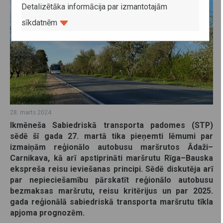
Detalizētāka informācija par izmantotajām
sīkdatnēm
28. marts 2024
Ikmēneša Sabiedriskā transporta padomes (STP)
sēdē šī gada 27. martā tika pieņemti lēmumi par
izmaiņām reģionālo autobusu maršrutos Ādaži–
Carnikava, kā arī apstiprināti maršrutu Rīga–Bauska
ekspreša reisu ieviešanas principi. Sēdē diskutēja arī
par nepieciešamību pārskatīt reģionālo autobusu
bezmaksas maršrutu, reisu kritērijus un par 2025.
gada reģionālā sabiedriskā transporta maršrutu tīkla
apjoma prognozēm.