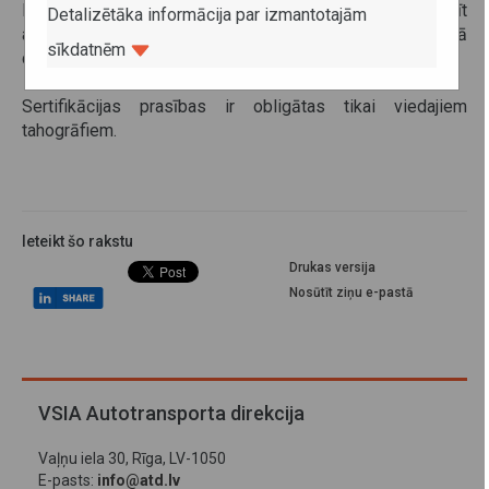
Plombas bez T logotipa joprojām varēs uzstādīt
Detalizētāka informācija par izmantotajām
analogajiem un digitālajiem tahogrāfiem pēc norādītā
sīkdatnēm
derīguma termiņa beigām.
Sertifikācijas prasības ir obligātas tikai viedajiem
tahogrāfiem.
Ieteikt šo rakstu
Drukas versija
Nosūtīt ziņu e-pastā
VSIA Autotransporta direkcija
Vaļņu iela 30, Rīga, LV-1050
E-pasts:
info@atd.lv