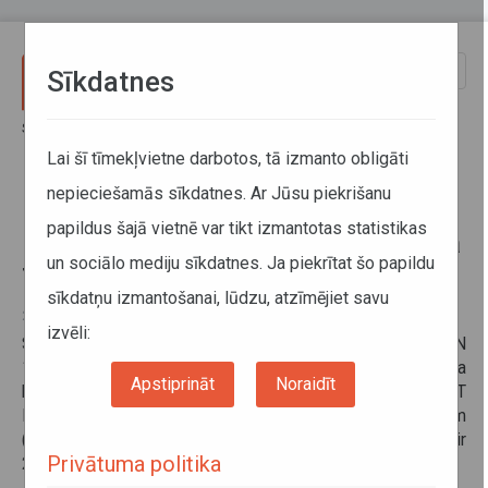
Pārlekt uz galveno saturu
Toggle
Sīkdatnes
naviga
Sākums
Informācija pārvadātājiem
Darba un atpūtas laika uzskaite un tahogrāfi
Lai šī tīmekļvietne darbotos, tā izmanto obligāti
Plombu izmantošana, veicot viedā tahogrāfa kalibrāciju
nepieciešamās sīkdatnes. Ar Jūsu piekrišanu
papildus šajā vietnē var tikt izmantotas statistikas
Plombu izmantošana, veicot viedā
un sociālo mediju sīkdatnes. Ja piekrītat šo papildu
tahogrāfa kalibrāciju
sīkdatņu izmantošanai, lūdzu, atzīmējiet savu
25. februāris 2022
izvēli:
Saskaņā ar
Eiropas Komisijas norādīto
un atbilstoši EN
16882 sertificēšanas standartam, veicot viedā tahogrāfa
Apstiprināt
Noraidīt
kalibrāciju, darbnīcām nav atļauts izmantot plombu bez T
logotipa pēc pašsertifikācijas derīguma termiņa beigām
(pēdējā diena plombu izmantošanai bez T logotipa ir
Privātuma politika
28.02.2022).