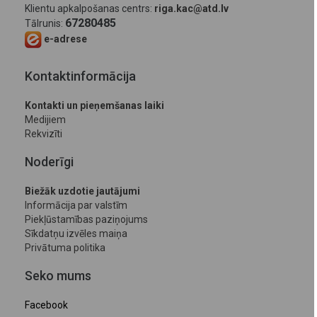
Klientu apkalpošanas centrs:
riga.kac@atd.lv
67280485
Tālrunis:
e-adrese
Kontaktinformācija
Kontakti un pieņemšanas laiki
Medijiem
Rekvizīti
Noderīgi
Biežāk uzdotie jautājumi
Informācija par valstīm
Piekļūstamības paziņojums
Sīkdatņu izvēles maiņa
Privātuma politika
Seko mums
Facebook