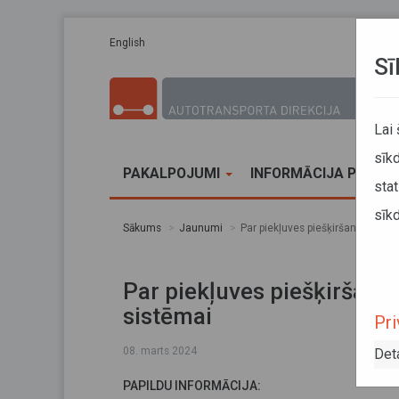
Pārlekt uz galveno saturu
English
Sī
Lai
sīkd
PAKALPOJUMI
INFORMĀCIJA PĀRVA
stat
sīkd
Sākums
Jaunumi
Par piekļuves piešķiršanu Vienota
Par piekļuves piešķiršanu 
sistēmai
Pri
08. marts 2024
Det
PAPILDU INFORMĀCIJA: