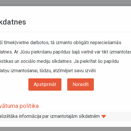
Teksta versija
L
kdatnes
KUSTĪBAS SARAKSTI
 šī tīmekļvietne darbotos, tā izmanto obligāti nepieciešamās
atnes. Ar Jūsu piekrišanu papildus šajā vietnē var tikt izmantota
DĀTĀJIEM
SABIEDRISKAIS TRANSPORTS
PAR MUM
istikas un sociālo mediju sīkdatnes. Ja piekrītat šo papildu
atņu izmantošanai, lūdzu, atzīmējiet savu izvēli:
i sabiedriskā transporta biļešu sistēmai
Apstiprināt
Noraidīt
Vienotai sabiedriskā transporta biļešu
vātuma politika
alizētāka informācija par izmantotajām sīkdatnēm