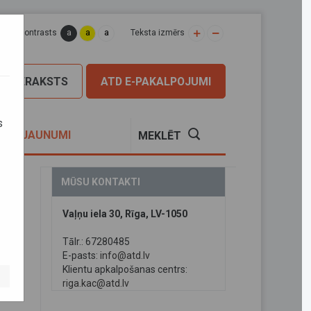
a
a
a
apas kontrasts
Teksta izmērs
PIERAKSTS
ATD E-PAKALPOJUMI
s
S
JAUNUMI
MEKLĒT
MŪSU KONTAKTI
Vaļņu iela 30, Rīga, LV-1050
Tālr.: 67280485
E-pasts:
info@atd.lv
Klientu apkalpošanas centrs:
riga.kac@atd.lv