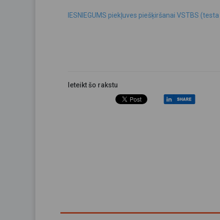
IESNIEGUMS piekļuves piešķiršanai VSTBS (testa 
Ieteikt šo rakstu