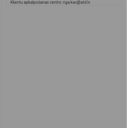
Klientu apkalpošanas centrs:
riga.kac@atd.lv