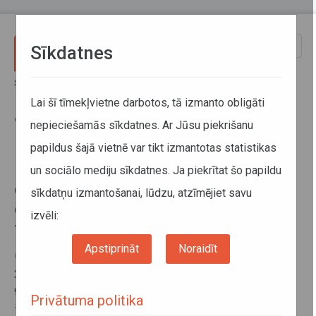
Pārlekt uz galveno saturu
Toggle
Sīkdatnes
naviga
Sākums
Informācija pārvadātājiem
Darba un atpūtas laika uzskaite un tahogrāfi
Lai šī tīmekļvietne darbotos, tā izmanto obligāti
Latvijas kompetentās institūcijas darbības sertificēšanas vadlīnijas
otrās paaudzes digitālā (viedā) tahogrāfa sistēmai
nepieciešamās sīkdatnes. Ar Jūsu piekrišanu
papildus šajā vietnē var tikt izmantotas statistikas
Latvijas kompetentās institūcijas
un sociālo mediju sīkdatnes. Ja piekrītat šo papildu
darbības sertificēšanas vadlīnijas
sīkdatņu izmantošanai, lūdzu, atzīmējiet savu
otrās paaudzes digitālā (viedā)
izvēli:
tahogrāfa sistēmai
Apstiprināt
Noraidīt
01. jūlijs 2020
2020. gada 19. jūnijā Eiropas Komisija apstiprināja
grozījumus Latvijas kompetentās institūcijas darbības
Privātuma politika
sertificēšanas vadlīnijās otrās paaudzes digitālā (viedā)