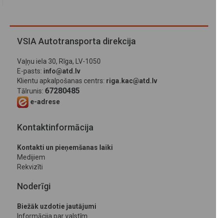
VSIA Autotransporta direkcija
Vaļņu iela 30, Rīga, LV-1050
E-pasts:
info@atd.lv
Klientu apkalpošanas centrs:
riga.kac@atd.lv
67280485
Tālrunis:
e-adrese
Kontaktinformācija
Kontakti un pieņemšanas laiki
Medijiem
Rekvizīti
Noderīgi
Biežāk uzdotie jautājumi
Informācija par valstīm