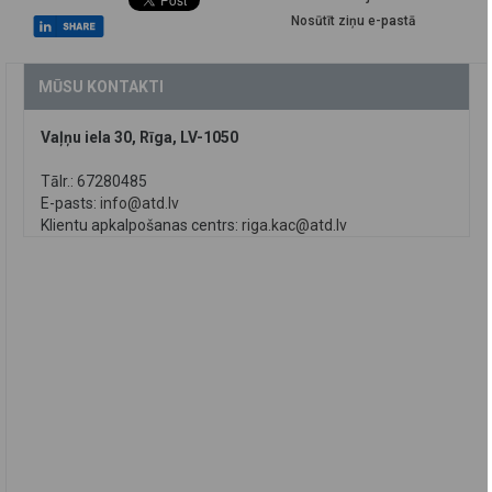
Nosūtīt ziņu e-pastā
MŪSU KONTAKTI
Vaļņu iela 30, Rīga, LV-1050
Tālr.: 67280485
E-pasts:
info@atd.lv
Klientu apkalpošanas centrs:
riga.kac@atd.lv