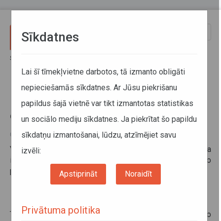
Pārlekt uz galveno saturu
Toggle
Sīkdatnes
naviga
Sākums
Informācija pārvadātājiem
Aktuālā informācija
Krievijas Federācija aizliedz embargo preču tranzītu
Lai šī tīmekļvietne darbotos, tā izmanto obligāti
nepieciešamās sīkdatnes. Ar Jūsu piekrišanu
Krievijas Federācija aizliedz
papildus šajā vietnē var tikt izmantotas statistikas
embargo preču tranzītu
un sociālo mediju sīkdatnes. Ja piekrītat šo papildu
sīkdatņu izmantošanai, lūdzu, atzīmējiet savu
03. septembris 2014
Valsts SIA Autotransporta direkcija informē, ka ir saņemta
izvēli:
informācija no Krievijas Federācijas par embargo pakļauto
pārtikas preču tranzīta aizliegumu.
Apstiprināt
Noraidīt
Privātuma politika
Tranzīta aizliegums attiecas uz visiem embargo pakļauto