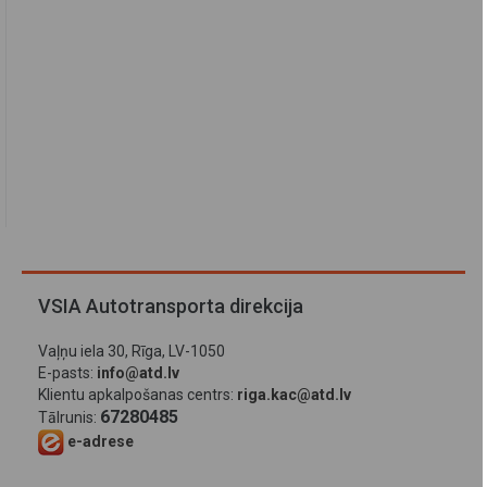
VSIA Autotransporta direkcija
Vaļņu iela 30, Rīga, LV-1050
E-pasts:
info@atd.lv
Klientu apkalpošanas centrs:
riga.kac@atd.lv
67280485
Tālrunis:
e-adrese