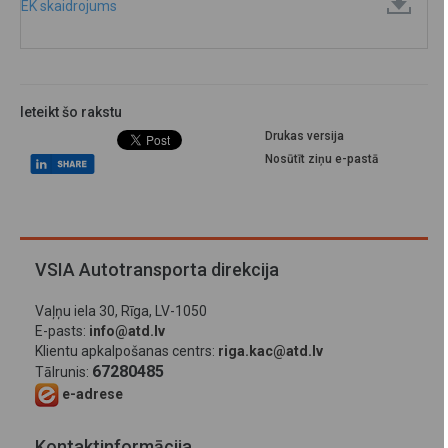
EK skaidrojums
Ieteikt šo rakstu
Drukas versija
Nosūtīt ziņu e-pastā
VSIA Autotransporta direkcija
Vaļņu iela 30, Rīga, LV-1050
E-pasts:
info@atd.lv
Klientu apkalpošanas centrs:
riga.kac@atd.lv
67280485
Tālrunis:
e-adrese
Kontaktinformācija