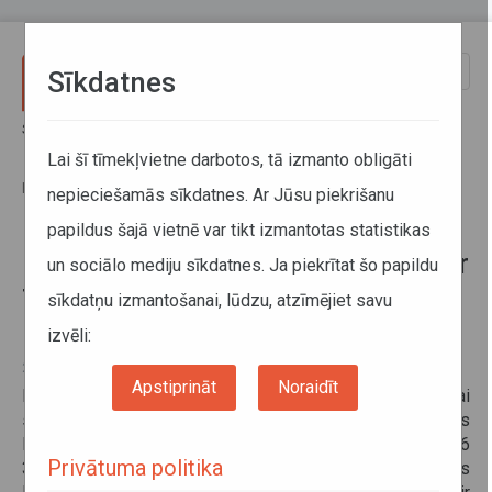
Pārlekt uz galveno saturu
Toggle
Sīkdatnes
naviga
Sākums
Informācija pārvadātājiem
Darba un atpūtas laika uzskaite un tahogrāfi
Lai šī tīmekļvietne darbotos, tā izmanto obligāti
Eiropas Komisijas skaidrojums par terminu "nekomerciāli
pārvadājumi"
nepieciešamās sīkdatnes. Ar Jūsu piekrišanu
papildus šajā vietnē var tikt izmantotas statistikas
Eiropas Komisijas skaidrojums par
un sociālo mediju sīkdatnes. Ja piekrītat šo papildu
terminu "nekomerciāli
sīkdatņu izmantošanai, lūdzu, atzīmējiet savu
pārvadājumi"
izvēli:
25. jūnijs 2013
Apstiprināt
Noraidīt
Informējam, ka Latvija vērsās Eiropas Komisijā, lai
saņemtu oficiālu skaidrojumu 2006.gada 15.marta Eiropas
Parlamenta un Padomes Regulas (EK) Nr.561/2006
Privātuma politika
3.panta (h) apakšpunkta terminam nekomerciāls . Eiropas