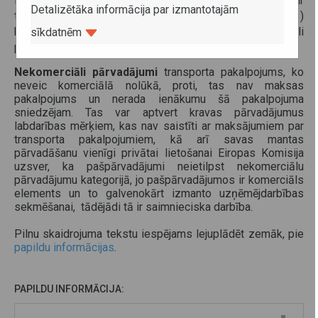
Komisija savā skaidrojumā (skat. pielikumā) norāda, ka ir
Detalizētāka informācija par izmantotajām
trīs galvenās autopārvadājumu kategorijas:1)
komercpārvadājumi; 2) pašpārvadājumi; 3) nekomerciāli
sīkdatnēm
pārvadājumi.
Nekomerciāli pārvadājumi
transporta pakalpojums, ko
neveic komerciālā nolūkā, proti, tas nav maksas
pakalpojums un nerada ienākumu šā pakalpojuma
sniedzējam. Tas var aptvert kravas pārvadājumus
labdarības mērķiem, kas nav saistīti ar maksājumiem par
transporta pakalpojumiem, kā arī savas mantas
pārvadāšanu vienīgi privātai lietošanai Eiropas Komisija
uzsver, ka pašpārvadājumi neietilpst nekomerciālu
pārvadājumu kategorijā, jo pašpārvadājumos ir komerciāls
elements un to galvenokārt izmanto uzņēmējdarbības
sekmēšanai, tādējādi tā ir saimnieciska darbība.
Pilnu skaidrojuma tekstu iespējams lejuplādēt zemāk, pie
papildu informācijas
.
PAPILDU INFORMĀCIJA: