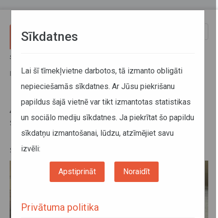
Pārlekt uz galveno saturu
Toggle
Sīkdatnes
naviga
Sākums
Jaunumi
Autotransporta direkcija aicina sociālo tīklu lietotājus dalīties
Lai šī tīmekļvietne darbotos, tā izmanto obligāti
kuriozos stāstos par pieredzēto sabiedriskajā transportā
nepieciešamās sīkdatnes. Ar Jūsu piekrišanu
papildus šajā vietnē var tikt izmantotas statistikas
Autotransporta direkcija aicina
un sociālo mediju sīkdatnes. Ja piekrītat šo papildu
sociālo tīklu lietotājus dalīties
sīkdatņu izmantošanai, lūdzu, atzīmējiet savu
kuriozos stāstos par pieredzēto
sabiedriskajā transportā
izvēli:
Apstiprināt
Noraidīt
Privātuma politika