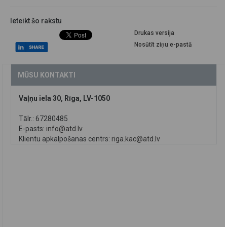
Ieteikt šo rakstu
Drukas versija
Nosūtīt ziņu e-pastā
MŪSU KONTAKTI
Vaļņu iela 30, Rīga, LV-1050
Tālr.: 67280485
E-pasts:
info@atd.lv
Klientu apkalpošanas centrs:
riga.kac@atd.lv