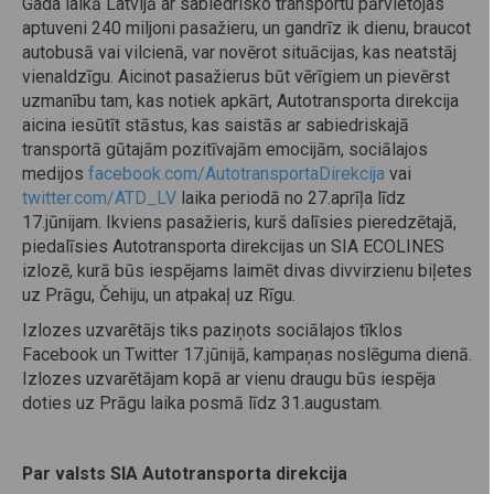
Gada laikā Latvijā ar sabiedrisko transportu pārvietojas
aptuveni 240 miljoni pasažieru, un gandrīz ik dienu, braucot
autobusā vai vilcienā, var novērot situācijas, kas neatstāj
vienaldzīgu. Aicinot pasažierus būt vērīgiem un pievērst
uzmanību tam, kas notiek apkārt, Autotransporta direkcija
aicina iesūtīt stāstus, kas saistās ar sabiedriskajā
transportā gūtajām pozitīvajām emocijām, sociālajos
medijos
facebook.com/AutotransportaDirekcija
vai
twitter.com/ATD_LV
laika periodā no 27.aprīļa līdz
17.jūnijam. Ikviens pasažieris, kurš dalīsies pieredzētajā,
piedalīsies Autotransporta direkcijas un SIA ECOLINES
izlozē, kurā būs iespējams laimēt divas divvirzienu biļetes
uz Prāgu, Čehiju, un atpakaļ uz Rīgu.
Izlozes uzvarētājs tiks paziņots sociālajos tīklos
Facebook un Twitter 17.jūnijā, kampaņas noslēguma dienā.
Izlozes uzvarētājam kopā ar vienu draugu būs iespēja
doties uz Prāgu laika posmā līdz 31.augustam.
Par valsts SIA Autotransporta direkcija