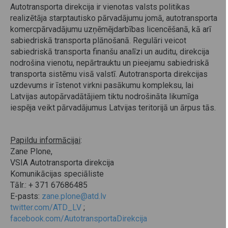
Autotransporta direkcija ir vienotas valsts politikas
realizētāja starptautisko pārvadājumu jomā, autotransporta
komercpārvadājumu uzņēmējdarbības licencēšanā, kā arī
sabiedriskā transporta plānošanā. Regulāri veicot
sabiedriskā transporta finanšu analīzi un auditu, direkcija
nodrošina vienotu, nepārtrauktu un pieejamu sabiedriskā
transporta sistēmu visā valstī. Autotransporta direkcijas
uzdevums ir īstenot virkni pasākumu kompleksu, lai
Latvijas autopārvadātājiem tiktu nodrošināta likumīga
iespēja veikt pārvadājumus Latvijas teritorijā un ārpus tās.
Papildu informācijai
:
Zane Plone,
VSIA Autotransporta direkcija
Komunikācijas speciāliste
Tālr.: + 371 67686485
E-pasts:
zane.plone@atd.lv
twitter.com/ATD_LV
;
facebook.com/AutotransportaDirekcija