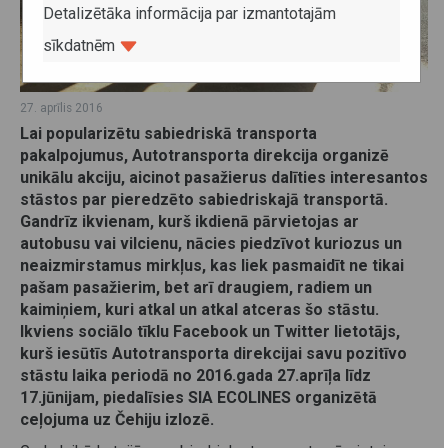
Detalizētāka informācija par izmantotajām
sīkdatnēm
27. aprīlis 2016
Lai popularizētu sabiedriskā transporta
pakalpojumus, Autotransporta direkcija organizē
unikālu akciju, aicinot pasažierus dalīties interesantos
stāstos par pieredzēto sabiedriskajā transportā.
Gandrīz ikvienam, kurš ikdienā pārvietojas ar
autobusu vai vilcienu, nācies piedzīvot kuriozus un
neaizmirstamus mirkļus, kas liek pasmaidīt ne tikai
pašam pasažierim, bet arī draugiem, radiem un
kaimiņiem, kuri atkal un atkal atceras šo stāstu.
Ikviens sociālo tīklu Facebook un Twitter lietotājs,
kurš iesūtīs Autotransporta direkcijai savu pozitīvo
stāstu laika periodā no 2016.gada 27.aprīļa līdz
17.jūnijam, piedalīsies SIA ECOLINES organizētā
ceļojuma uz Čehiju izlozē.