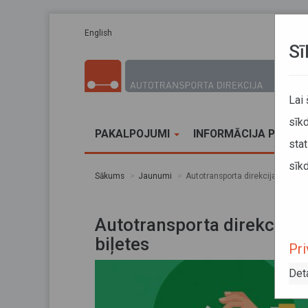
Pārlekt uz galveno saturu
English
Sī
Lai
sīkd
PAKALPOJUMI
INFORMĀCIJA PĀRVA
stat
sīkd
Sākums
Jaunumi
Autotransporta direkcija aicina 
Autotransporta direkcija a
biļetes
Pri
Det