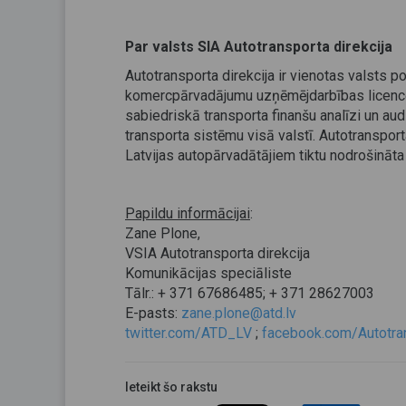
Par valsts SIA Autotransporta direkcija
Autotransporta direkcija ir vienotas valsts p
komercpārvadājumu uzņēmējdarbības licencēš
sabiedriskā transporta finanšu analīzi un aud
transporta sistēmu visā valstī. Autotranspor
Latvijas autopārvadātājiem tiktu nodrošināta 
Papildu informācijai
:
Zane Plone,
VSIA Autotransporta direkcija
Komunikācijas speciāliste
Tālr.: + 371 67686485; + 371 28627003
E-pasts:
zane.plone@atd.lv
twitter.com/ATD_LV
;
facebook.com/Autotran
Ieteikt šo rakstu