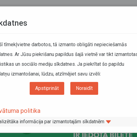
Teksta versija
L
kdatnes
ATCELTIE REISI
KUSTĪBAS SARAKSTI
 šī tīmekļvietne darbotos, tā izmanto obligāti nepieciešamās
atnes. Ar Jūsu piekrišanu papildus šajā vietnē var tikt izmantota
DĀTĀJIEM
SABIEDRISKAIS TRANSPORTS
PAR MUM
istikas un sociālo mediju sīkdatnes. Ja piekrītat šo papildu
atņu izmantošanai, lūdzu, atzīmējiet savu izvēli:
pasažierus būt atbildīgiem un ņemt biļetes
Apstiprināt
Noraidīt
icina pasažierus būt atbildīgiem un ņ
vātuma politika
alizētāka informācija par izmantotajām sīkdatnēm