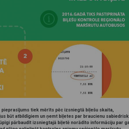
pieprasījums tiek mērīts pēc izsniegtā biļešu skaita,
jus būt atbildīgiem un ņemt biļetes par braucienu sabiedrisk
rūpīgi pārbaudīt izsniegtajā biļetē norādīto informāciju par g
gad plāno palielināt kontroles apjomu reģionālo maršrutu