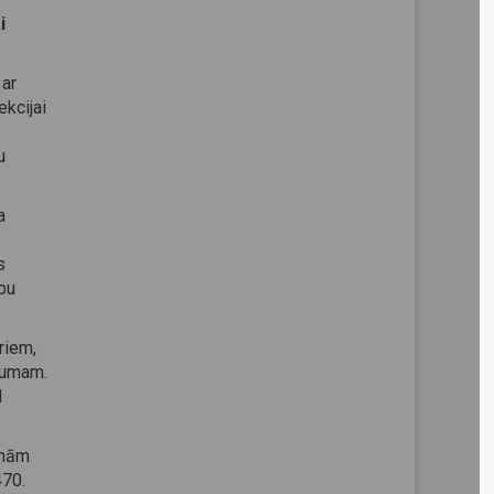
i
 ar
ekcijai
u
a
s
ību
riem,
ājumam.
d
inām
470.