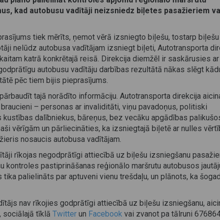
us, kad autobusu vadītāji neizsniedz biļetes pasažieriem va
rasījums tiek mērīts, ņemot vērā izsniegto biļešu, tostarp biļešu
tāji nelūdz autobusa vadītājam izsniegt biļeti, Autotransporta dir
aitam katrā konkrētajā reisā. Direkcija diemžēl ir saskārusies ar
godprātīgu autobusu vadītāju darbības rezultātā nākas slēgt kād
itātē pēc tiem bijis pieprasījums.
 pārbaudīt tajā norādīto informāciju. Autotransporta direkcija aicin
aucieni – personas ar invaliditāti, viņu pavadoņus, politiski
 kustības dalībniekus, bāreņus, bez vecāku apgādības palikušo
i vērīgām un pārliecināties, ka izsniegtajā biļetē ar nulles vērt
sažieris nosaucis autobusa vadītājam.
āji rīkojas negodprātīgi attiecībā uz biļešu izsniegšanu pasažie
ešu kontroles pastiprināšanas reģionālo maršrutu autobusos jaut
ika palielināts par aptuveni vienu trešdaļu, un plānots, ka šoga
tājs nav rīkojies godprātīgi attiecībā uz biļešu izsniegšanu, aic
, sociālajā tīklā
Twitter
un
Facebook
vai zvanot pa tālruni 67686