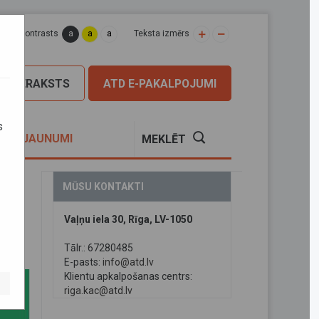
a
a
a
apas kontrasts
Teksta izmērs
PIERAKSTS
ATD E-PAKALPOJUMI
s
S
JAUNUMI
MEKLĒT
MŪSU KONTAKTI
Vaļņu iela 30, Rīga, LV-1050
emt
Tālr.: 67280485
E-pasts:
info@atd.lv
Klientu apkalpošanas centrs:
riga.kac@atd.lv