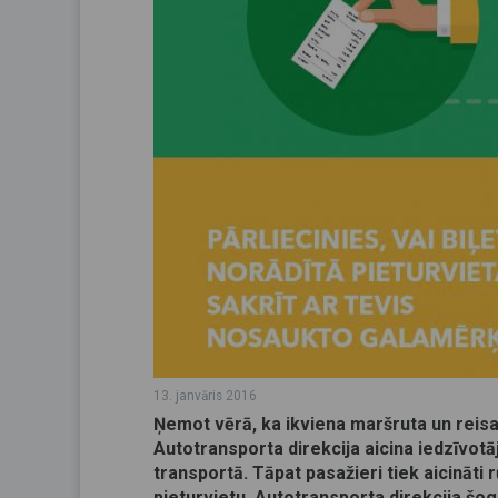
13. janvāris 2016
Ņemot vērā, ka ikviena maršruta un reisa 
Autotransporta direkcija aicina iedzīvotā
transportā. Tāpat pasažieri tiek aicināti 
pieturvietu. Autotransporta direkcija šo