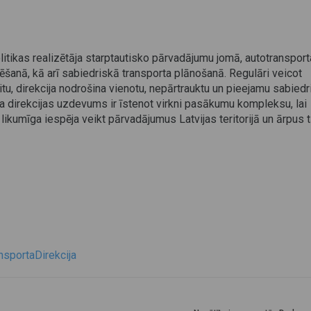
olitikas realizētāja starptautisko pārvadājumu jomā, autotransport
anā, kā arī sabiedriskā transporta plānošanā. Regulāri veicot
itu, direkcija nodrošina vienotu, nepārtrauktu un pieejamu sabied
ta direkcijas uzdevums ir īstenot virkni pasākumu kompleksu, lai
likumīga iespēja veikt pārvadājumus Latvijas teritorijā un ārpus t
sportaDirekcija