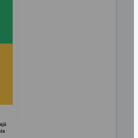
ajā
ala