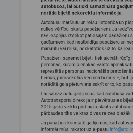
autobusos, lai būtiski samazinātu gadījum
norāda biļetē nekorektu informāciju.
Autobusu maršrutu un reisu lietderība un piep
nulles vērtību, skaitu pasažieriem. Ja iedzīvo
nav iespējas izsekot patiesajam pasažieru sk
gadījumiem, kad neatbildīgu pasažieru un ne
maršrutu vai reisu, neskatoties uz to, ka real
Pasažieri, saņemot biļeti, tiek aicināti rūpīgi
personas, kurām pienākas valsts apmaksāti br
represētās personas, nacionālās pretošanās
bērnus, pirmsskolas vecuma bērnus –, būt īpaš
norādītā gala pieturvieta sakrīt ar to, ko pa
Lai samazinātu gadījumus, kad autobusa vadīt
Autotransporta direkcija ir pievērsusies biļ
2015.gadā veikto pārbaužu skaits autobusos t
pārbaudes tiks veiktas divas reizes biežāk.
Ja pasažieri konstatē gadījumus, kad autovadī
informēt mūs, rakstot uz e-pastu
info@atd.lv