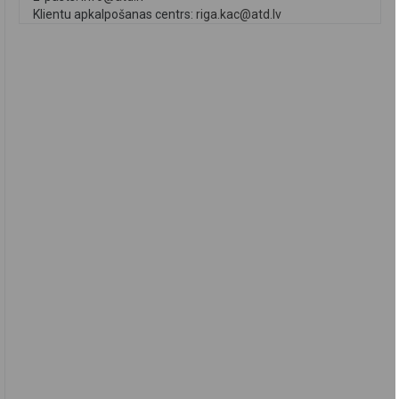
Klientu apkalpošanas centrs:
riga.kac@atd.lv