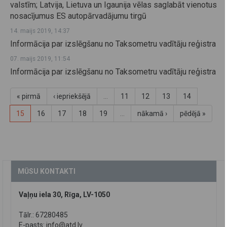
valstīm; Latvija, Lietuva un Igaunija vēlas saglabāt vienotus
nosacījumus ES autopārvadājumu tirgū
14. maijs 2019, 14:37
Informācija par izslēgšanu no Taksometru vadītāju reģistra
07. maijs 2019, 11:54
Informācija par izslēgšanu no Taksometru vadītāju reģistra
« pirmā
‹ iepriekšējā
…
11
12
13
14
15
16
17
18
19
…
nākamā ›
pēdējā »
MŪSU KONTAKTI
Vaļņu iela 30, Rīga, LV-1050
Tālr.: 67280485
E-pasts:
info@atd.lv