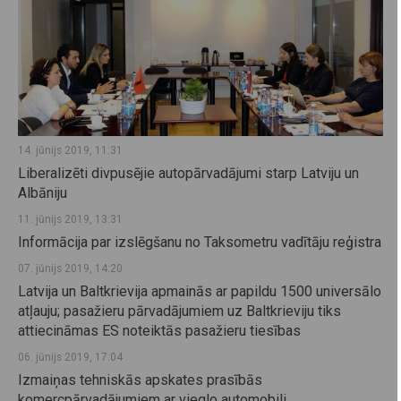
14. jūnijs 2019, 11:31
Liberalizēti divpusējie autopārvadājumi starp Latviju un
Albāniju
11. jūnijs 2019, 13:31
Informācija par izslēgšanu no Taksometru vadītāju reģistra
07. jūnijs 2019, 14:20
Latvija un Baltkrievija apmainās ar papildu 1500 universālo
atļauju; pasažieru pārvadājumiem uz Baltkrieviju tiks
attiecināmas ES noteiktās pasažieru tiesības
06. jūnijs 2019, 17:04
Izmaiņas tehniskās apskates prasībās
komercpārvadājumiem ar vieglo automobili