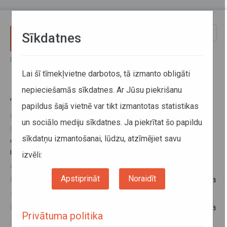
Pārlekt uz galveno saturu
Toggle
Sīkdatnes
naviga
Sākums
Aktuālā informācija
Lai šī tīmekļvietne darbotos, tā izmanto obligāti
nepieciešamās sīkdatnes. Ar Jūsu piekrišanu
Aktuālā informācija
papildus šajā vietnē var tikt izmantotas statistikas
09. augusts 2019, 10:35
un sociālo mediju sīkdatnes. Ja piekrītat šo papildu
Robežšķērsotāju ievērībai: Sakarā ar rekonstrukcijas
sīkdatņu izmantošanai, lūdzu, atzīmējiet savu
darbiem Terehovas robežkontroles punktā var veidoties
rindas
izvēli:
06. augusts 2019, 15:11
Apstiprināt
Noraidīt
Informācija par izslēgšanu no Taksometru vadītāju reģistra
30. jūlijs 2019, 11:49
Informācija par izslēgšanu no Taksometru vadītāju reģistra
Privātuma politika
23. jūlijs 2019, 14:29