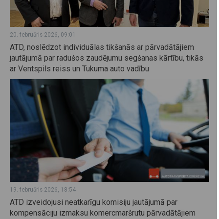
20. februāris 2026, 09:01
ATD, noslēdzot individuālas tikšanās ar pārvadātājiem
jautājumā par radušos zaudējumu segšanas kārtību, tikās
ar Ventspils reiss un Tukuma auto vadību
19. februāris 2026, 18:54
ATD izveidojusi neatkarīgu komisiju jautājumā par
kompensāciju izmaksu komercmaršrutu pārvadātājiem