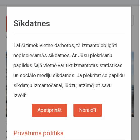
Pārlekt uz galveno saturu
Toggle
Sīkdatnes
naviga
Sākums
Jaunumi
Jaunumi
Lai šī tīmekļvietne darbotos, tā izmanto obligāti
nepieciešamās sīkdatnes. Ar Jūsu piekrišanu
papildus šajā vietnē var tikt izmantotas statistikas
un sociālo mediju sīkdatnes. Ja piekrītat šo papildu
sīkdatņu izmantošanai, lūdzu, atzīmējiet savu
izvēli:
Apstiprināt
Noraidīt
26. februāris 2026, 10:35
ATD paraksta līgumu ar CFLA par akumulatoru bateriju
Privātuma politika
elektrovilcienu projekta ieviešanu