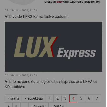
05. februāris 2026, 11:09
ATD veido ERRS Konsultatīvo padomi
04. februāris 2026, 13:09
ATD lems par datu sniegšanu Lux Express pēc LPPA un
KP atbildēm
« pirmā
‹ iepriekšējā
1
2
3
4
5
6
7
8
9
…
nākamā ›
pēdējā »