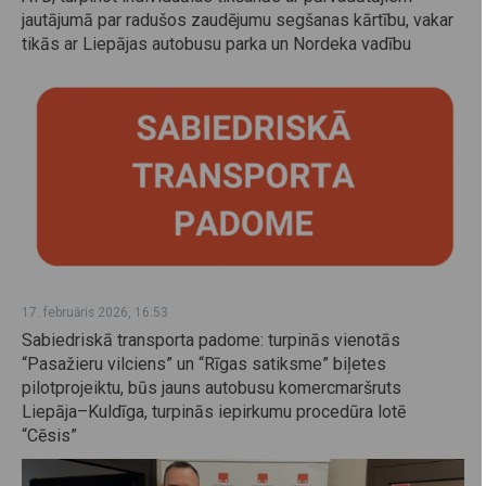
jautājumā par radušos zaudējumu segšanas kārtību, vakar
tikās ar Liepājas autobusu parka un Nordeka vadību
17. februāris 2026, 16:53
Sabiedriskā transporta padome: turpinās vienotās
“Pasažieru vilciens” un “Rīgas satiksme” biļetes
pilotprojeiktu, būs jauns autobusu komercmaršruts
Liepāja–Kuldīga, turpinās iepirkumu procedūra lotē
“Cēsis”