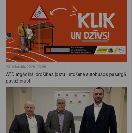
23. februāris 2026, 13:06
ATD atgādina: drošības jostu lietošana autobusos pasargā
pasažierus!