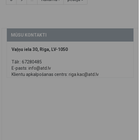
MŪSU KONTAKTI
Vaļņu iela 30, Rīga, LV-1050
Tālr.: 67280485
E-pasts:
info@atd.lv
Klientu apkalpošanas centrs:
riga.kac@atd.lv