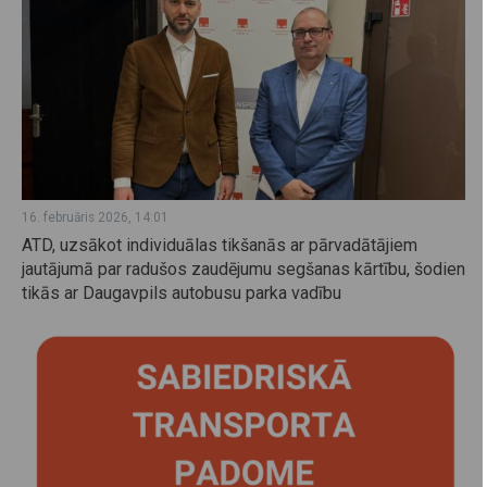
16. februāris 2026, 14:01
ATD, uzsākot individuālas tikšanās ar pārvadātājiem
jautājumā par radušos zaudējumu segšanas kārtību, šodien
tikās ar Daugavpils autobusu parka vadību