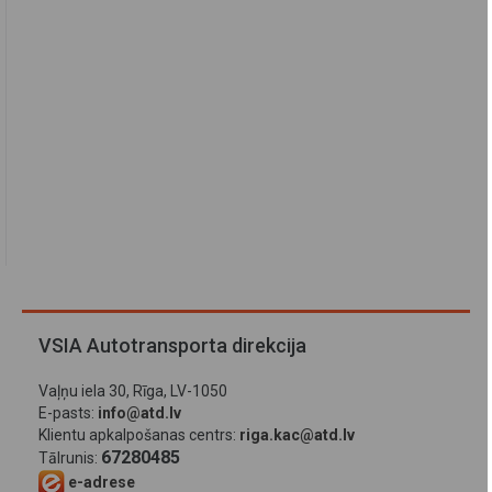
VSIA Autotransporta direkcija
Vaļņu iela 30, Rīga, LV-1050
E-pasts:
info@atd.lv
Klientu apkalpošanas centrs:
riga.kac@atd.lv
67280485
Tālrunis:
e-adrese