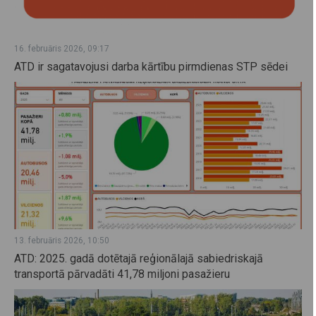
16. februāris 2026, 09:17
ATD ir sagatavojusi darba kārtību pirmdienas STP sēdei
13. februāris 2026, 10:50
ATD: 2025. gadā dotētajā reģionālajā sabiedriskajā
transportā pārvadāti 41,78 miljoni pasažieru