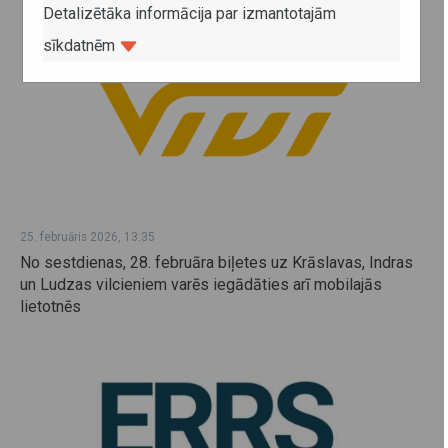
Detalizētāka informācija par izmantotajām
sīkdatnēm
25. februāris 2026, 13:35
No sestdienas, 28. februāra biļetes uz Krāslavas, Indras
un Ludzas vilcieniem varēs iegādāties arī mobilajās
lietotnēs