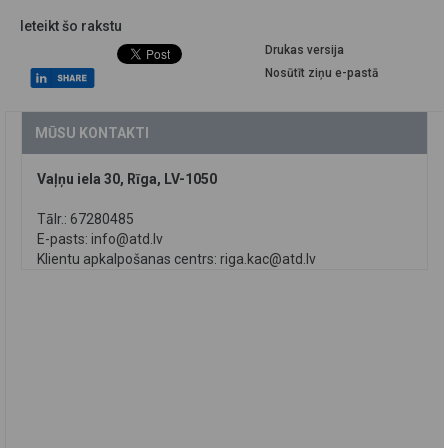
Ieteikt šo rakstu
Drukas versija
Nosūtīt ziņu e-pastā
MŪSU KONTAKTI
Vaļņu iela 30, Rīga, LV-1050
Tālr.: 67280485
E-pasts:
info@atd.lv
Klientu apkalpošanas centrs:
riga.kac@atd.lv