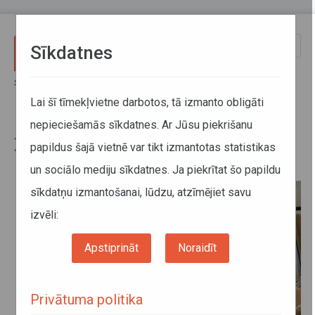
Pārlekt uz galveno saturu
Toggle
Sīkdatnes
naviga
Sākums
Jaunumi
Ziemassvētkos vilcieni kursēs pēc brīvdienu grafika
Lai šī tīmekļvietne darbotos, tā izmanto obligāti
nepieciešamās sīkdatnes. Ar Jūsu piekrišanu
Ziemassvētkos vilcieni kursēs pēc
papildus šajā vietnē var tikt izmantotas statistikas
brīvdienu grafika
un sociālo mediju sīkdatnes. Ja piekrītat šo papildu
sīkdatņu izmantošanai, lūdzu, atzīmējiet savu
izvēli:
Apstiprināt
Noraidīt
Privātuma politika