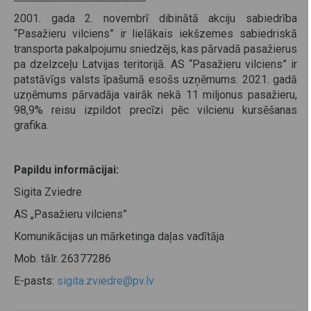
2001. gada 2. novembrī dibinātā akciju sabiedrība
“Pasažieru vilciens” ir lielākais iekšzemes sabiedriskā
transporta pakalpojumu sniedzējs, kas pārvadā pasažierus
pa dzelzceļu Latvijas teritorijā. AS “Pasažieru vilciens” ir
patstāvīgs valsts īpašumā esošs uzņēmums. 2021. gadā
uzņēmums pārvadāja vairāk nekā 11 miljonus pasažieru,
98,9% reisu izpildot precīzi pēc vilcienu kursēšanas
grafika.
Papildu informācijai:
Sigita Zviedre
AS „Pasažieru vilciens”
Komunikācijas un mārketinga daļas vadītāja
Mob. tālr. 26377286
E-pasts:
sigita.zviedre@pv.lv