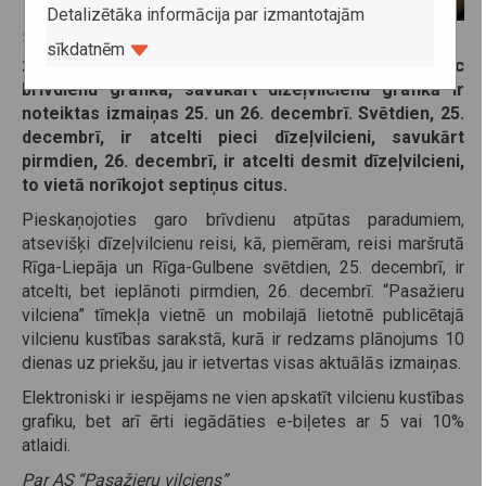
Detalizētāka informācija par izmantotajām
21. decembris 2022
sīkdatnēm
24., 25. un 26. decembrī elektrovilcieni kursēs pēc
brīvdienu grafika, savukārt dīzeļvilcienu grafikā ir
noteiktas izmaiņas 25. un 26. decembrī. Svētdien, 25.
decembrī, ir atcelti pieci dīzeļvilcieni, savukārt
pirmdien, 26. decembrī, ir atcelti desmit dīzeļvilcieni,
to vietā norīkojot septiņus citus.
Pieskaņojoties garo brīvdienu atpūtas paradumiem,
atsevišķi dīzeļvilcienu reisi, kā, piemēram, reisi maršrutā
Rīga-Liepāja un Rīga-Gulbene svētdien, 25. decembrī, ir
atcelti, bet ieplānoti pirmdien, 26. decembrī. “Pasažieru
vilciena” tīmekļa vietnē un mobilajā lietotnē publicētajā
vilcienu kustības sarakstā, kurā ir redzams plānojums 10
dienas uz priekšu, jau ir ietvertas visas aktuālās izmaiņas.
Elektroniski ir iespējams ne vien apskatīt vilcienu kustības
grafiku, bet arī ērti iegādāties e-biļetes ar 5 vai 10%
atlaidi.
Par AS “Pasažieru vilciens”