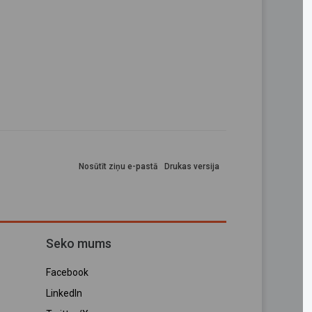
Nosūtīt ziņu e-pastā
Drukas versija
Seko mums
Facebook
LinkedIn