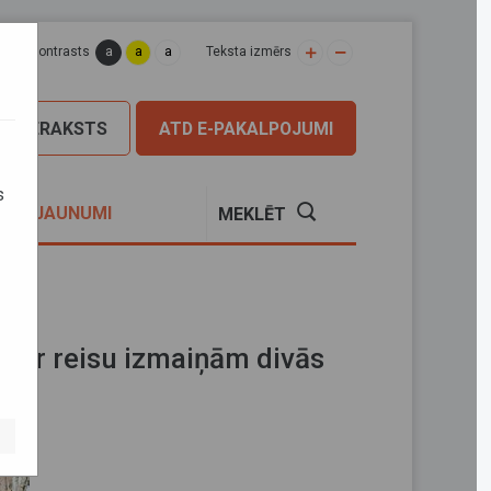
a
a
a
apas kontrasts
Teksta izmērs
PIERAKSTS
ATD E-PAKALPOJUMI
s
S
JAUNUMI
MEKLĒT
dz ar reisu izmaiņām divās