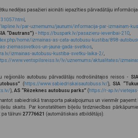
u nedēļas pasažieri aicināti iepazīties pārvadātāju informācija
c/31057.html
,
//lapline.lv/par-uznemumu/jaunumi/informacija-par-izmainam-kus
SIA “Dautrans”)
-
https://buspark.lv/pasazieru-ieveribai-210
,
index.php/home/izmainas-as-cata-autobusu-kustiba/898-autobus
nas-ziemassvetkos-un-jauna-gada-svetkos
,
era.lv/izmainas-autobusu-kustiba-svetku-laika-2/
,
ttps://www.ventspilsreiss.lv/lv/uznemums/aktualitates/izmain
tu reģionālo autobusu pārvadātāju nodrošinātajos reisos -
SI
Autobuss”
(
https://www.sabiedriskaisautobuss.lv/
),
SIA “Tuku
s.lv/
),
AS “Rēzeknes autobusu parks”
(
https://r-ap.lv/vietej
zmantot sabiedriskā transporta pakalpojumus un vienmēr paņemt biļ
iļešu skaits. Par konstatētiem biļešu tirdzniecības pārkāpumiem
 pa tālruni
27776621
(automātiskais atbildētājs).