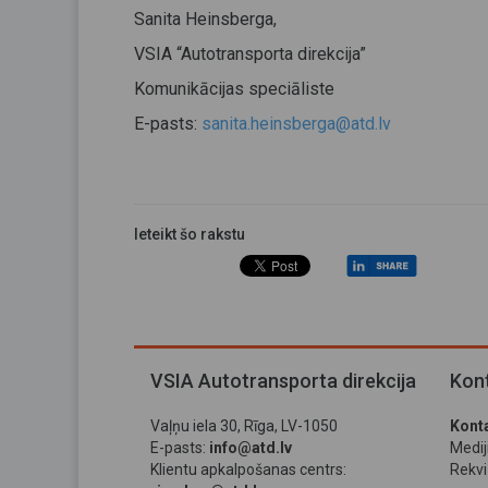
Sanita Heinsberga,
VSIA “Autotransporta direkcija”
Komunikācijas speciāliste
E-pasts:
sanita.heinsberga@atd.lv
Ieteikt šo rakstu
VSIA Autotransporta direkcija
Kont
Vaļņu iela 30, Rīga, LV-1050
Konta
E-pasts:
info@atd.lv
Medi
Klientu apkalpošanas centrs:
Rekviz