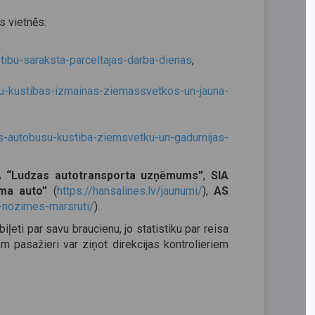
s vietnēs:
tibu-saraksta-parceltajas-darba-dienas
,
u-kustibas-izmainas-ziemassvetkos-un-jauna-
as-autobusu-kustiba-ziemsvetku-un-gadumijas-
A “Ludzas autotransporta uzņēmums”
,
SIA
ma auto”
(
https://hansalines.lv/jaunumi/
),
AS
as-nozimes-marsruti/
).
eti par savu braucienu, jo statistiku par reisa
 pasažieri var ziņot direkcijas kontrolieriem