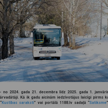
 no 2024. gada 21. decembra līdz 2025. gada 1. janvār
ārvadātāji. Kā ik gadu aicinām iedzīvotājus laicīgi pirms 
“
Kustības saraksti
” vai portālā 1188.lv sadaļā “
Satiksme