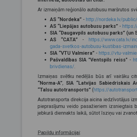
Ar izmaiņām reģionālo autobusu maršrutos svētk
AS “Nordeka”
-
http://nordeka.lv/publi
AS “Liepājas autobusu parks”
-
https:
SIA “Daugavpils autobusu parks” (un 
AS “CATA”
-
https://www.cata.lv/
gada-svetkos-autobusu-kustibas-izmai
SIA “VTU Valmiera”
-
https://vtu-valmi
Pašvaldības SIA "Ventspils reiss"
-
h
brivdienas/
.
Izmaiņas svētku nedēļās būs arī vairāku ci
“Norma-A”
,
SIA “Latvijas Sabiedriskais 
“Talsu autotransports”
(
https://autotransport
Autotransporta direkcija aicina iedzīvotājus i
pieprasījumu veido pasažieriem izsniegtais b
jebkurā diennakts laikā, sūtot īsziņu vai zvanot
Papildu informācijai
: