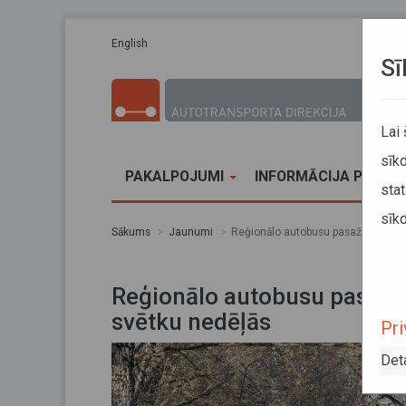
Pārlekt uz galveno saturu
English
Sī
Lai
sīkd
PAKALPOJUMI
INFORMĀCIJA PĀRVA
stat
sīkd
Sākums
Jaunumi
Reģionālo autobusu pasažieri aicinā
Reģionālo autobusu pasažier
svētku nedēļās
Pri
Det