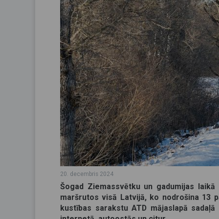
20. decembris 2024
Šogad Ziemassvētku un gadumijas laikā -
maršrutos visā Latvijā, ko nodrošina 13 p
kustības sarakstu ATD mājaslapā sadaļā 
internetā, autoostās un citur.