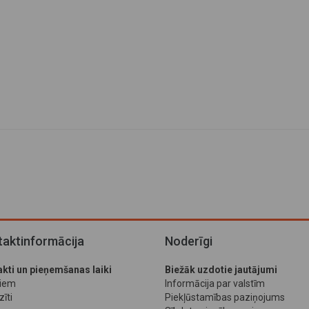
aktinformācija
Noderīgi
kti un pieņemšanas laiki
Biežāk uzdotie jautājumi
jiem
Informācija par valstīm
īti
Piekļūstamības paziņojums