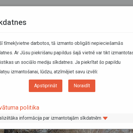
Teksta versija
L
kdatnes
ATCELTIE REISI
KUSTĪBAS SARAKSTI
 šī tīmekļvietne darbotos, tā izmanto obligāti nepieciešamās
atnes. Ar Jūsu piekrišanu papildus šajā vietnē var tikt izmantota
DĀTĀJIEM
SABIEDRISKAIS TRANSPORTS
PAR MUM
istikas un sociālo mediju sīkdatnes. Ja piekrītat šo papildu
atņu izmantošanai, lūdzu, atzīmējiet savu izvēli:
ti laicīgi plānot braucienus līdz ar reisu izmaiņām divās svētku nedēļās
Apstiprināt
Noraidīt
i aicināti laicīgi plānot braucienus lī
vātuma politika
alizētāka informācija par izmantotajām sīkdatnēm