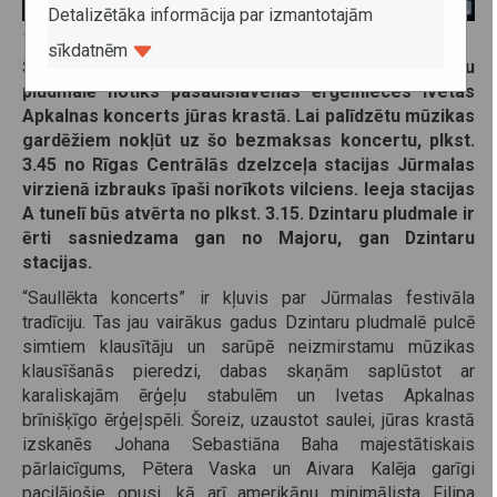
Detalizētāka informācija par izmantotajām
12. jūlijs 2023
sīkdatnēm
Svētdien, 16. jūlijā, plkst. 4.45 no rīta Dzintaru
pludmalē notiks pasaulslavenās ērģelnieces Ivetas
Apkalnas koncerts jūras krastā. Lai palīdzētu mūzikas
gardēžiem nokļūt uz šo bezmaksas koncertu, plkst.
3.45 no Rīgas Centrālās dzelzceļa stacijas Jūrmalas
virzienā izbrauks īpaši norīkots vilciens. Ieeja stacijas
A tunelī būs atvērta no plkst. 3.15. Dzintaru pludmale ir
ērti sasniedzama gan no Majoru, gan Dzintaru
stacijas.
“Saullēkta koncerts” ir kļuvis par Jūrmalas festivāla
tradīciju. Tas jau vairākus gadus Dzintaru pludmalē pulcē
simtiem klausītāju un sarūpē neizmirstamu mūzikas
klausīšanās pieredzi, dabas skaņām saplūstot ar
karaliskajām ērģeļu stabulēm un Ivetas Apkalnas
brīnišķīgo ērģeļspēli. Šoreiz, uzaustot saulei, jūras krastā
izskanēs Johana Sebastiāna Baha majestātiskais
pārlaicīgums, Pētera Vaska un Aivara Kalēja garīgi
pacilājošie opusi, kā arī amerikāņu minimālista Filipa