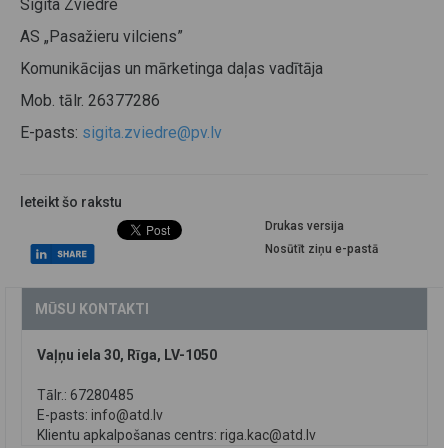
Sigita Zviedre
AS „Pasažieru vilciens”
Komunikācijas un mārketinga daļas vadītāja
Mob. tālr. 26377286
E-pasts:
sigita.zviedre@pv.lv
Ieteikt šo rakstu
Drukas versija
Nosūtīt ziņu e-pastā
MŪSU KONTAKTI
Vaļņu iela 30, Rīga, LV-1050
Tālr.: 67280485
E-pasts:
info@atd.lv
Klientu apkalpošanas centrs:
riga.kac@atd.lv