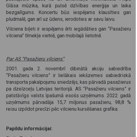
Glāsa mūzika, kurā pulsē dzīvības enerģija un laika
bezgalīgums. Koncertu būs iespējams klausīties gan
pludmalē, gan arī uz ūdens, ierodoties ar savu laivu.
Vilciena biļeti ir iespējams ērti iegādāties gan “Pasažieru
vilciena” tīmekļa vietnē, gan mobilajā lietotnē.
Par AS “Pasažieru vilciens”
2001. gada 2. novembrī dibinātā akciju sabiedrība
“Pasažieru vilciens” ir lielākais iekšzemes sabiedriskā
transporta pakalpojumu sniedzējs, kas pārvadā pasažierus
pa dzelzceļu Latvijas teritorijā. AS “Pasažieru vilciens” ir
patstāvīgs valsts īpašumā esošs uzņēmums. 2022. gadā
uzņēmums pārvadāja 15,7 miljonus pasažieru, 98,8 %
reisu izpildot precīzi pēc vilcienu kursēšanas grafika.
Papildu informācijai: