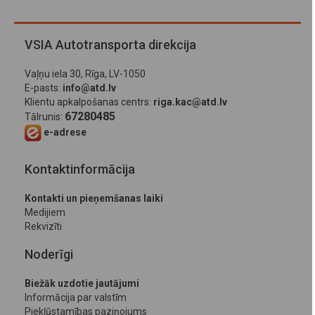
VSIA Autotransporta direkcija
Vaļņu iela 30, Rīga, LV-1050
E-pasts:
info@atd.lv
Klientu apkalpošanas centrs:
riga.kac@atd.lv
67280485
Tālrunis:
e-adrese
Kontaktinformācija
Kontakti un pieņemšanas laiki
Medijiem
Rekvizīti
Noderīgi
Biežāk uzdotie jautājumi
Informācija par valstīm
Piekļūstamības paziņojums