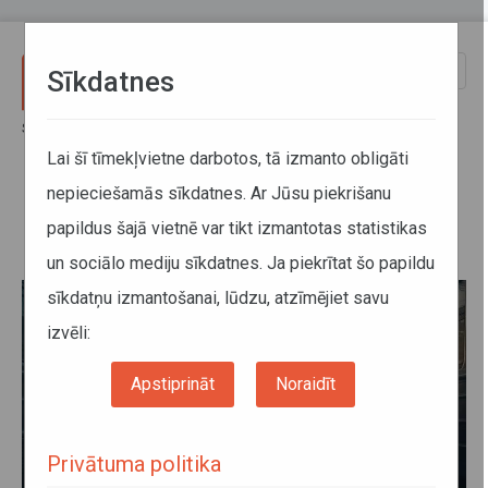
Pārlekt uz galveno saturu
Toggle
Sīkdatnes
naviga
Sākums
Jaunumi
Norīkots vilciens uz “Saullēkta koncertu” Dzintaru pludmalē
Lai šī tīmekļvietne darbotos, tā izmanto obligāti
nepieciešamās sīkdatnes. Ar Jūsu piekrišanu
Norīkots vilciens uz “Saullēkta
papildus šajā vietnē var tikt izmantotas statistikas
koncertu” Dzintaru pludmalē
un sociālo mediju sīkdatnes. Ja piekrītat šo papildu
sīkdatņu izmantošanai, lūdzu, atzīmējiet savu
izvēli:
Apstiprināt
Noraidīt
Privātuma politika