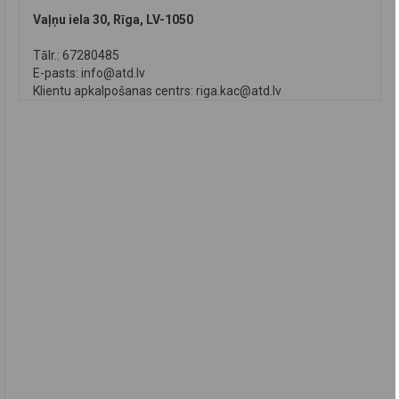
Vaļņu iela 30, Rīga, LV-1050
Tālr.: 67280485
E-pasts:
info@atd.lv
Klientu apkalpošanas centrs:
riga.kac@atd.lv