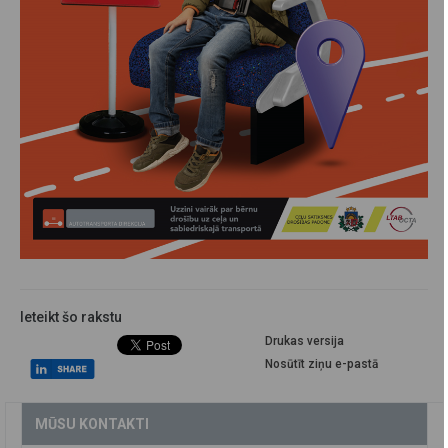
Ieteikt šo rakstu
Drukas versija
Nosūtīt ziņu e-pastā
MŪSU KONTAKTI