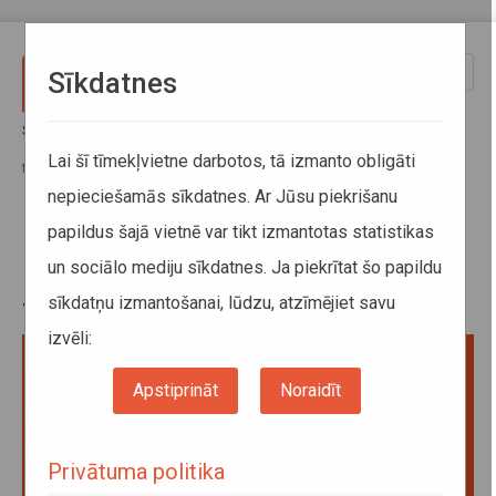
Pārlekt uz galveno saturu
Toggle
Sīkdatnes
naviga
Sākums
Jaunumi
Kampaņas "Bērnu drošība, izmantojot reģionālo sabiedrisko
Lai šī tīmekļvietne darbotos, tā izmanto obligāti
transportu" materiāli
nepieciešamās sīkdatnes. Ar Jūsu piekrišanu
papildus šajā vietnē var tikt izmantotas statistikas
Kampaņas "Bērnu drošība,
un sociālo mediju sīkdatnes. Ja piekrītat šo papildu
izmantojot reģionālo sabiedrisko
sīkdatņu izmantošanai, lūdzu, atzīmējiet savu
transportu" materiāli
izvēli:
Apstiprināt
Noraidīt
Privātuma politika