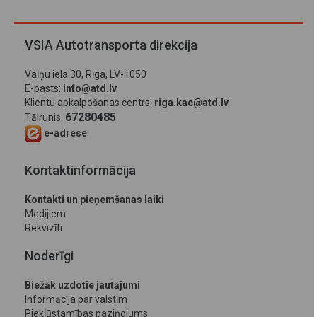
VSIA Autotransporta direkcija
Vaļņu iela 30, Rīga, LV-1050
E-pasts:
info@atd.lv
Klientu apkalpošanas centrs:
riga.kac@atd.lv
67280485
Tālrunis:
e-adrese
Kontaktinformācija
Kontakti un pieņemšanas laiki
Medijiem
Rekvizīti
Noderīgi
Biežāk uzdotie jautājumi
Informācija par valstīm
Piekļūstamības paziņojums