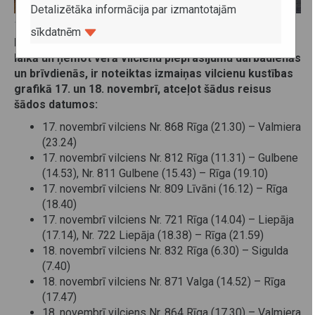
Detalizētāka informācija par izmantotajām
14. novembris 2024
sīkdatnēm
Lai nodrošinātu iedzīvotāju mobilitāti gaidāmo svētku
laikā un ņemot vērā vilcienu pieprasījumu darbadienās
un brīvdienās, ir noteiktas izmaiņas vilcienu kustības
grafikā 17. un 18. novembrī, atceļot šādus reisus
šādos datumos:
17. novembrī vilciens Nr. 868 Rīga (21.30) – Valmiera
(23.24)
17. novembrī vilciens Nr. 812 Rīga (11.31) – Gulbene
(14.53), Nr. 811 Gulbene (15.43) – Rīga (19.10)
17. novembrī vilciens Nr. 809 Līvāni (16.12) – Rīga
(18.40)
17. novembrī vilciens Nr. 721 Rīga (14.04) – Liepāja
(17.14), Nr. 722 Liepāja (18.38) – Rīga (21.59)
18. novembrī vilciens Nr. 832 Rīga (6.30) – Sigulda
(7.40)
18. novembrī vilciens Nr. 871 Valga (14.52) – Rīga
(17.47)
18. novembrī vilciens Nr. 864 Rīga (17.30) – Valmiera