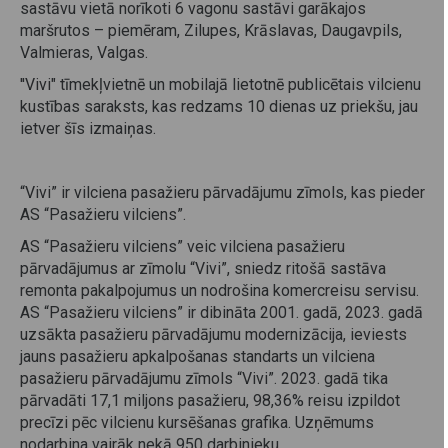
sastāvu vietā norīkoti 6 vagonu sastāvi garākajos
maršrutos – piemēram, Zilupes, Krāslavas, Daugavpils,
Valmieras, Valgas.
''Vivi" tīmekļvietnē un mobilajā lietotnē publicētais vilcienu
kustības saraksts, kas redzams 10 dienas uz priekšu, jau
ietver šīs izmaiņas.
“Vivi” ir vilciena pasažieru pārvadājumu zīmols, kas pieder
AS “Pasažieru vilciens”.
AS “Pasažieru vilciens” veic vilciena pasažieru
pārvadājumus ar zīmolu “Vivi”, sniedz ritošā sastāva
remonta pakalpojumus un nodrošina komercreisu servisu.
AS “Pasažieru vilciens” ir dibināta 2001. gadā, 2023. gadā
uzsākta pasažieru pārvadājumu modernizācija, ieviests
jauns pasažieru apkalpošanas standarts un vilciena
pasažieru pārvadājumu zīmols “Vivi”. 2023. gadā tika
pārvadāti 17,1 miljons pasažieru, 98,36% reisu izpildot
precīzi pēc vilcienu kursēšanas grafika. Uzņēmums
nodarbina vairāk nekā 950 darbinieku.