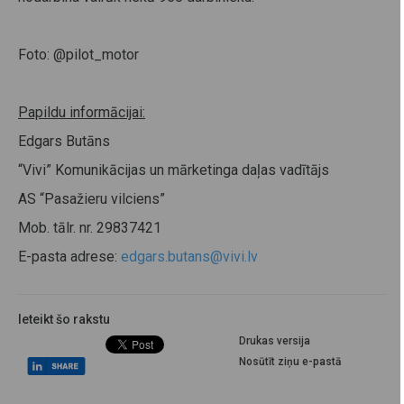
Foto: @pilot_motor
Papildu informācijai:
Edgars Butāns
“Vivi” Komunikācijas un mārketinga daļas vadītājs
AS “Pasažieru vilciens”
Mob. tālr. nr. 29837421
E-pasta adrese:
edgars.butans@vivi.lv
Ieteikt šo rakstu
Drukas versija
Nosūtīt ziņu e-pastā