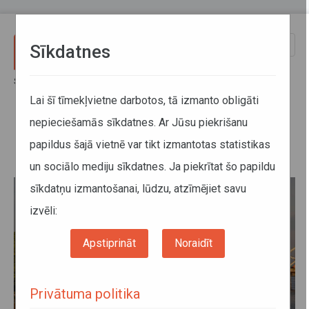
Pārlekt uz galveno saturu
Toggle
Sīkdatnes
naviga
Sākums
Jaunumi
Izmaiņas vilcienu kustības grafikā 17. un 18. novembrī
Lai šī tīmekļvietne darbotos, tā izmanto obligāti
nepieciešamās sīkdatnes. Ar Jūsu piekrišanu
Izmaiņas vilcienu kustības grafikā
papildus šajā vietnē var tikt izmantotas statistikas
17. un 18. novembrī
un sociālo mediju sīkdatnes. Ja piekrītat šo papildu
sīkdatņu izmantošanai, lūdzu, atzīmējiet savu
izvēli:
Apstiprināt
Noraidīt
Privātuma politika