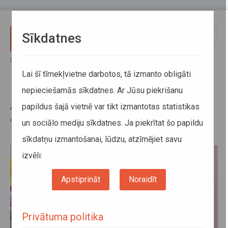
Pārlekt uz galveno saturu
Toggle
Sīkdatnes
naviga
Sākums
Jaunumi
ATD Klientu apkalpošanas centriem Lieldienās mainīts darba laiks
Lai šī tīmekļvietne darbotos, tā izmanto obligāti
nepieciešamās sīkdatnes. Ar Jūsu piekrišanu
ATD Klientu apkalpošanas
papildus šajā vietnē var tikt izmantotas statistikas
centriem Lieldienās mainīts darba
un sociālo mediju sīkdatnes. Ja piekrītat šo papildu
laiks
sīkdatņu izmantošanai, lūdzu, atzīmējiet savu
izvēli:
Apstiprināt
Noraidīt
Privātuma politika