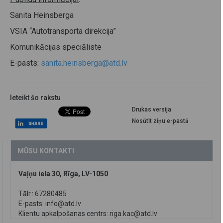
Sanita Heinsberga
VSIA “Autotransporta direkcija”
Komunikācijas speciāliste
E-pasts:
sanita.heinsberga@atd.lv
Ieteikt šo rakstu
Drukas versija
Nosūtīt ziņu e-pastā
MŪSU KONTAKTI
Vaļņu iela 30, Rīga, LV-1050
Tālr.: 67280485
E-pasts:
info@atd.lv
Klientu apkalpošanas centrs:
riga.kac@atd.lv