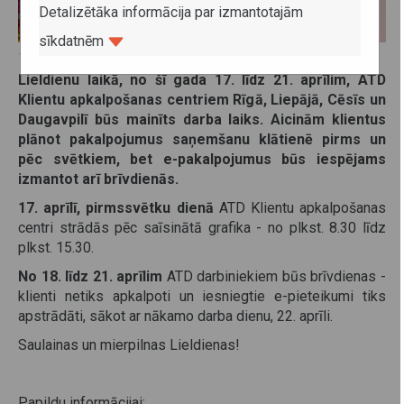
Detalizētāka informācija par izmantotajām
sīkdatnēm
15. aprīlis 2025
Lieldienu laikā, no šī gada 17. līdz 21. aprīlim, ATD
Klientu apkalpošanas centriem Rīgā, Liepājā, Cēsīs un
Daugavpilī būs mainīts darba laiks. Aicinām klientus
plānot pakalpojumus saņemšanu klātienē pirms un
pēc svētkiem, bet e-pakalpojumus būs iespējams
izmantot arī brīvdienās.
17. aprīlī, pirmssvētku dienā
ATD Klientu apkalpošanas
centri strādās pēc saīsinātā grafika - no plkst. 8.30 līdz
plkst. 15.30.
No
18. līdz 21. aprīlim
ATD darbiniekiem būs brīvdienas -
klienti netiks apkalpoti un iesniegtie e-pieteikumi tiks
apstrādāti, sākot ar nākamo darba dienu, 22. aprīli.
Saulainas un mierpilnas Lieldienas!
Papildu informācijai
: