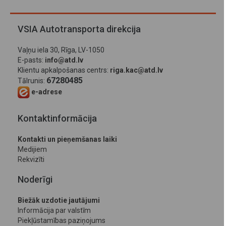
VSIA Autotransporta direkcija
Vaļņu iela 30, Rīga, LV-1050
E-pasts:
info@atd.lv
Klientu apkalpošanas centrs:
riga.kac@atd.lv
67280485
Tālrunis:
e-adrese
Kontaktinformācija
Kontakti un pieņemšanas laiki
Medijiem
Rekvizīti
Noderīgi
Biežāk uzdotie jautājumi
Informācija par valstīm
Piekļūstamības paziņojums