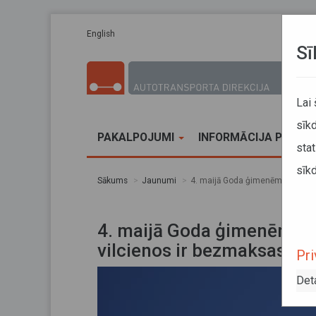
Pārlekt uz galveno saturu
English
Sī
Lai
sīkd
PAKALPOJUMI
INFORMĀCIJA PĀRVA
stat
sīkd
Sākums
Jaunumi
4. maijā Goda ģimenēm braucieni
4. maijā Goda ģimenēm br
vilcienos ir bezmaksas
Pri
Det