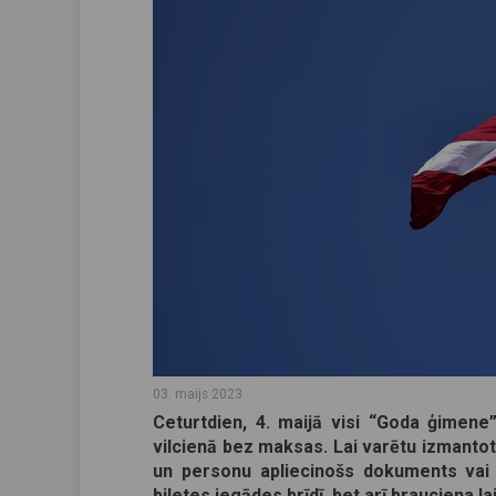
03. maijs 2023
Ceturtdien, 4. maijā visi “Goda ģimene”
vilcienā bez maksas. Lai varētu izmanto
un personu apliecinošs dokuments vai s
biļetes iegādes brīdī, bet arī brauciena la