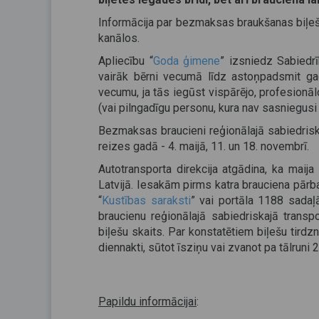
Informācija par bezmaksas braukšanas biļe
kanālos.
Apliecību “
Goda ģimene
” izsniedz Sabiedr
vairāk bērni vecumā līdz astoņpadsmit ga
vecumu, ja tās iegūst vispārējo, profesionāl
(vai pilngadīgu personu, kura nav sasniegusi 
Bezmaksas braucieni reģionālajā sabiedrisk
reizes gadā - 4. maijā, 11. un 18. novembrī.
Autotransporta direkcija atgādina, ka maij
Latvijā. Iesakām pirms katra brauciena pār
“
Kustības saraksti
” vai portāla 1188 sadaļ
braucienu reģionālajā sabiedriskajā transp
biļešu skaits. Par konstatētiem biļešu tirdz
diennakti, sūtot īsziņu vai zvanot pa tālruni
Papildu informācijai
: