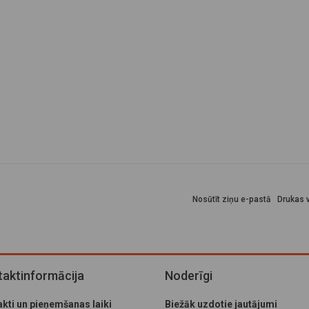
Nosūtīt ziņu e-pastā
Drukas v
aktinformācija
Noderīgi
kti un pieņemšanas laiki
Biežāk uzdotie jautājumi