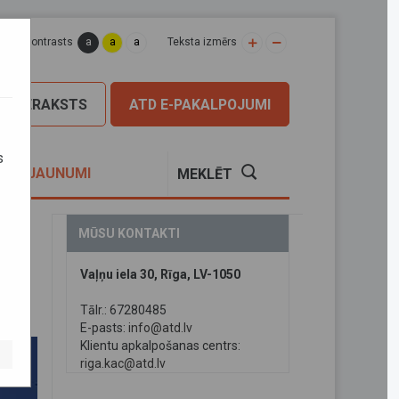
a
a
a
apas kontrasts
Teksta izmērs
PIERAKSTS
ATD E-PAKALPOJUMI
s
S
JAUNUMI
MEKLĒT
MŪSU KONTAKTI
Vaļņu iela 30, Rīga, LV-1050
Tālr.: 67280485
E-pasts:
info@atd.lv
Klientu apkalpošanas centrs:
riga.kac@atd.lv