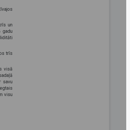
tīvajos
rīs un
4 gadu
iditāti
s trīs
s visā
sadaļā
r savu
egtais
em visu