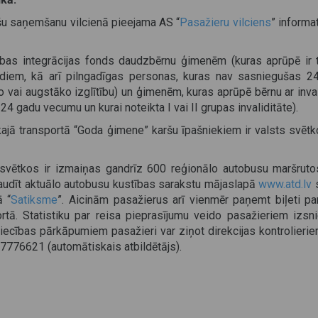
šu saņemšanu vilcienā pieejama AS “
Pasažieru vilciens
” informa
ības integrācijas fonds daudzbērnu ģimenēm (kuras aprūpē ir t
diem, kā arī pilngadīgas personas, kuras nav sasniegušas 2
o vai augstāko izglītību) un ģimenēm, kuras aprūpē bērnu ar inval
24 gadu vecumu un kurai noteikta I vai II grupas invaliditāte).
ajā transportā “Goda ģimene” karšu īpašniekiem ir valsts svētko
a svētkos ir izmaiņas gandrīz 600 reģionālo autobusu maršruto
baudīt aktuālo autobusu kustības sarakstu mājaslapā
www.atd.lv
ā “
Satiksme
”. Aicinām pasažierus arī vienmēr paņemt biļeti pa
ortā. Statistiku par reisa pieprasījumu veido pasažieriem izsni
niecības pārkāpumiem pasažieri var ziņot direkcijas kontrolieri
 27776621 (automātiskais atbildētājs).