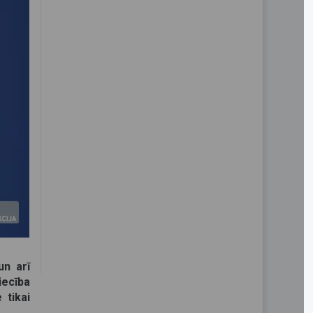
un arī
iecība
 tikai