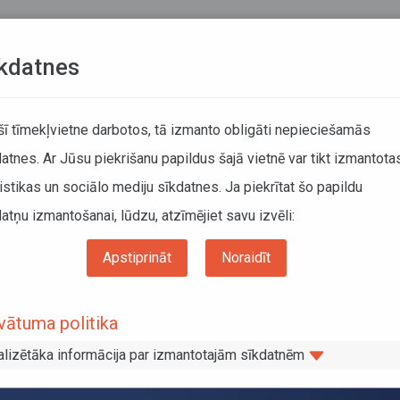
Teksta versija
L
kdatnes
KUSTĪBAS SARAKSTI
 šī tīmekļvietne darbotos, tā izmanto obligāti nepieciešamās
atnes. Ar Jūsu piekrišanu papildus šajā vietnē var tikt izmantota
DĀTĀJIEM
SABIEDRISKAIS TRANSPORTS
PAR MUM
istikas un sociālo mediju sīkdatnes. Ja piekrītat šo papildu
atņu izmantošanai, lūdzu, atzīmējiet savu izvēli:
 reģionālajos autobusos un vilcienos ir bezmaksas
Apstiprināt
Noraidīt
aucieni reģionālajos autobusos un
vātuma politika
alizētāka informācija par izmantotajām sīkdatnēm