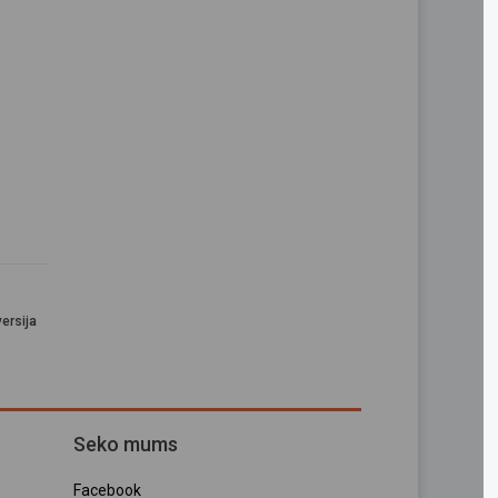
ersija
Seko mums
Facebook