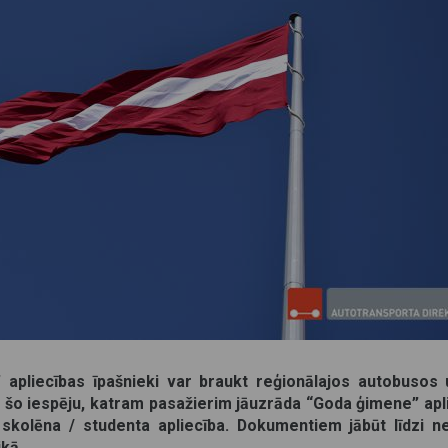
 apliecības īpašnieki var braukt reģionālajos autobusos 
t šo iespēju, katram pasažierim jāuzrāda “Goda ģimene” apl
kolēna / studenta apliecība. Dokumentiem jābūt līdzi ne
ikā.