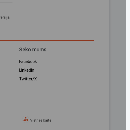
ersija
Seko mums
Facebook
LinkedIn
Twitter/X
Vietnes karte