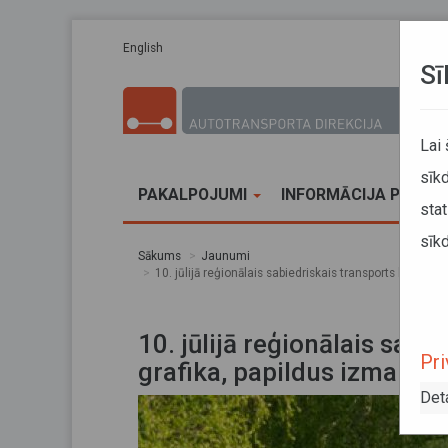
Pārlekt uz galveno saturu
English
Sī
Lai
sīkd
PAKALPOJUMI
INFORMĀCIJA PĀRVA
stat
sīkd
Sākums
Jaunumi
10. jūlijā reģionālais sabiedriskais transports kursēs p
10. jūlijā reģionālais sabi
Pri
grafika, papildus izmaiņas 
Det