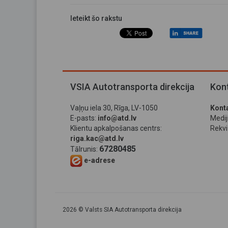
Ieteikt šo rakstu
VSIA Autotransporta direkcija
Kont
Vaļņu iela 30, Rīga, LV-1050
Konta
E-pasts:
info@atd.lv
Medi
Klientu apkalpošanas centrs:
Rekviz
riga.kac@atd.lv
67280485
Tālrunis:
e-adrese
2026 © Valsts SIA Autotransporta direkcija