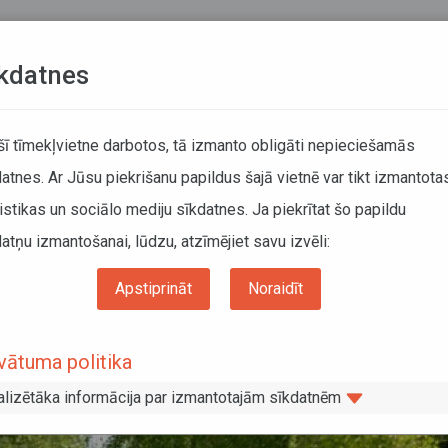
Teksta versija
L
kdatnes
KUSTĪBAS SARAKSTI
 šī tīmekļvietne darbotos, tā izmanto obligāti nepieciešamās
atnes. Ar Jūsu piekrišanu papildus šajā vietnē var tikt izmantota
DĀTĀJIEM
SABIEDRISKAIS TRANSPORTS
PAR MUM
istikas un sociālo mediju sīkdatnes. Ja piekrītat šo papildu
atņu izmantošanai, lūdzu, atzīmējiet savu izvēli:
ēc brīvdienu grafika, papildus izmaiņas vilcienu kustības sarakstos 7. – 10. jūlijā
Apstiprināt
Noraidīt
edriskais transports kursēs pēc brīvdie
vātuma politika
vilcienu kustības sarakstos 7. – 10. jūl
alizētāka informācija par izmantotajām sīkdatnēm