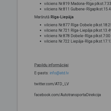
vilciens Nr.819 Madona-Rīga plkst.7.3
vilciens Nr.811 Gulbene-Rīgaplkst.15.
Maršrutā
Rīga-Liepāja
vilciens Nr.877 Rīga-Dobele plkst.18.
vilciens Nr.721 Rīga-Liepāja plkst.13.
vilciens Nr.878 Dobele-Rīga plkst.7.0
vilciens Nr.722 Liepāja-Rīga plkst.17.
Papildu informācijai
:
E-pasts:
info@atd.lv
twitter.com/ATD_LV
facebook.com/AutotransportaDirekcija