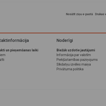
Nosūtīt ziņu e-pastā
Drukas v
aktinformācija
Noderīgi
kti un pieņemšanas laiki
Biežāk uzdotie jautājumi
jiem
Informācija par valstīm
īti
Piekļūstamības paziņojums
Sīkdatņu izvēles maiņa
Privātuma politika