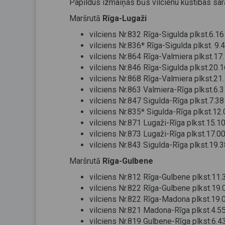
Papildus izmaiņas būs vilcienu kustības sarak
Maršrutā
Rīga-Lugaži
vilciens Nr.832 Rīga-Sigulda plkst.6.1
vilciens Nr.836* Rīga-Sigulda plkst. 9.
vilciens Nr.864 Rīga-Valmiera plkst.17
vilciens Nr.846 Rīga-Sigulda plkst.20.
vilciens Nr.868 Rīga-Valmiera plkst.21
vilciens Nr.863 Valmiera-Rīga plkst.6.
vilciens Nr.847 Sigulda-Rīga plkst.7.3
vilciens Nr.835* Sigulda-Rīga plkst.12
vilciens Nr.871 Lugaži-Rīga plkst.15.1
vilciens Nr.873 Lugaži-Rīga plkst.17.0
vilciens Nr.843 Sigulda-Rīga plkst.19.
Maršrutā
Rīga-Gulbene
vilciens Nr.812 Rīga-Gulbene plkst.11
vilciens Nr.822 Rīga-Gulbene plkst.19.
vilciens Nr.822 Rīga-Madona plkst.19.
vilciens Nr.821 Madona-Rīga plkst.4.5
vilciens Nr.819 Gulbene-Rīga plkst.6.4