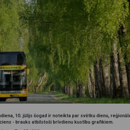
iena, 10. jūlijs šogad ir noteikta par svētku dienu, reģionāl
ciens - brauks atbilstoši brīvdienu kustību grafikiem.