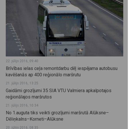
22. jūlijs 2016, 09:40
Brīvības ielas ceļa remontdarbu dēļ iespējama autobusu
kavēšanās ap 400 reģionālo maršrutu
21. jūlijs 2016, 13:25
Gaidāmi grozījumi 35 SIA VTU Valmiera apkalpotajos
reģionālajos maršrutos
21. jūlijs 2016, 10:34
No 1.auguta tiks veikti grozījumi maršrutā Alūksne–
Dēliņkalns–Korneti–Alūksne
20. jūlijs 2016, 08:35