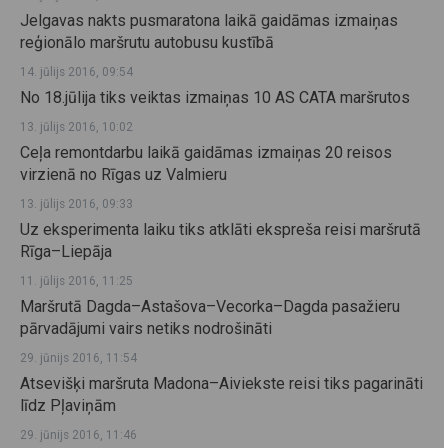
Jelgavas nakts pusmaratona laikā gaidāmas izmaiņas
reģionālo maršrutu autobusu kustībā
14. jūlijs 2016, 09:54
No 18.jūlija tiks veiktas izmaiņas 10 AS CATA maršrutos
13. jūlijs 2016, 10:02
Ceļa remontdarbu laikā gaidāmas izmaiņas 20 reisos
virzienā no Rīgas uz Valmieru
13. jūlijs 2016, 09:33
Uz eksperimenta laiku tiks atklāti ekspreša reisi maršrutā
Rīga–Liepāja
11. jūlijs 2016, 11:25
Maršrutā Dagda–Astašova–Vecorka–Dagda pasažieru
pārvadājumi vairs netiks nodrošināti
29. jūnijs 2016, 11:54
Atsevišķi maršruta Madona–Aiviekste reisi tiks pagarināti
līdz Pļaviņām
29. jūnijs 2016, 11:46