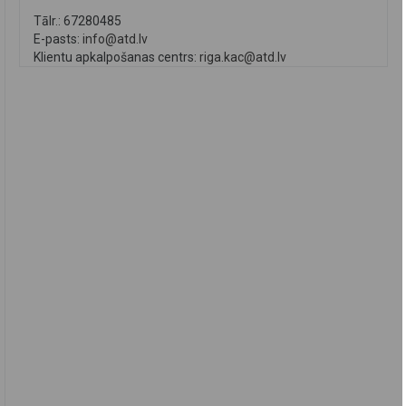
Tālr.: 67280485
E-pasts:
info@atd.lv
Klientu apkalpošanas centrs:
riga.kac@atd.lv