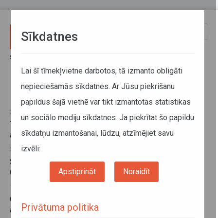
Pārlekt uz galveno saturu
Toggle
Sīkdatnes
naviga
Sākums
Izmaiņas maršrutu tīklā
Lai šī tīmekļvietne darbotos, tā izmanto obligāti
nepieciešamās sīkdatnes. Ar Jūsu piekrišanu
Izmaiņas maršrutu tīklā
papildus šajā vietnē var tikt izmantotas statistikas
23. augusts 2016, 08:49
un sociālo mediju sīkdatnes. Ja piekrītat šo papildu
Tiks samazināti reisu izpildes laiki sešos SIA Migar
sīkdatņu izmantošanai, lūdzu, atzīmējiet savu
apkalpotajos maršrutos
izvēli:
23. augusts 2016, 08:46
Sakarā ar skolas likvidāciju gaidāmas izmaiņas maršrutā
Apstiprināt
Noraidīt
Gulbene–Daukstes–Jaungulbene
18. augusts 2016, 10:03
Gaidāmas būtiskas izmaiņas SIA Tukuma auto
Privātuma politika
apkalpotajos maršrutos