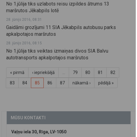
No 1.jūlija tiks uzlabots reisu izpildes ātrums 13
maršrutos Jēkabpils lotē
28. jūnijs 2016, 08:31
Gaidāmi grozījumi 11 SIA Jēkabpils autobusu parks
apkalpotajos maršrutos
28. jūnijs 2016, 08:15
No 1.jūlija tiks veiktas izmaiņas divos SIA Balvu
autotransports apkalpotajos maršrutos
« pirmā
‹ iepriekšējā
…
79
80
81
82
83
84
85
86
87
nākamā ›
pēdējā »
MŪSU KONTAKTI
Vaļņu iela 30, Rīga, LV-1050