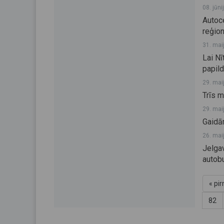
08. jūni
Autoc
reģio
31. mai
Lai Nī
papild
29. mai
Trīs m
29. mai
Gaidā
26. mai
Jelga
autob
« pi
82