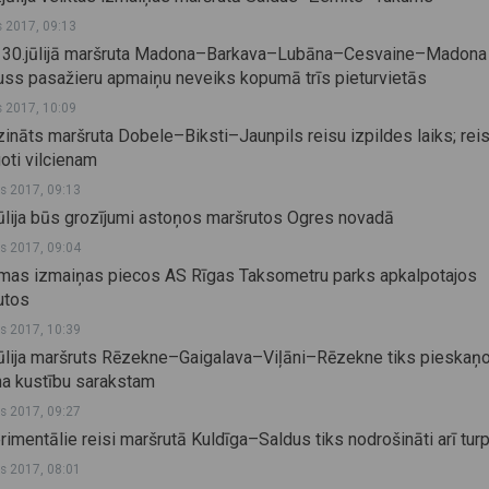
js 2017, 09:13
n 30.jūlijā maršruta Madona–Barkava–Lubāna–Cesvaine–Madona
uss pasažieru apmaiņu neveiks kopumā trīs pieturvietās
js 2017, 10:09
nāts maršruta Dobele–Biksti–Jaunpils reisu izpildes laiks; reis
oti vilcienam
js 2017, 09:13
jūlija būs grozījumi astoņos maršrutos Ogres novadā
js 2017, 09:04
mas izmaiņas piecos AS Rīgas Taksometru parks apkalpotajos
utos
js 2017, 10:39
jūlija maršruts Rēzekne–Gaigalava–Viļāni–Rēzekne tiks pieskaņ
na kustību sarakstam
js 2017, 09:27
imentālie reisi maršrutā Kuldīga–Saldus tiks nodrošināti arī tu
js 2017, 08:01