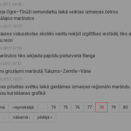
js 2017, 14:40
eļa Ogre–Tīnūži remondarbu laikā veiktas izmaiņas četros
nālajos maršrutos
js 2017, 10:27
taures vidusskolas skolēni varētu nokļūt izglītības iestādē, tiks a
u reisi
js 2017, 07:53
aršrutos tiks iekļauta papildu pieturvieta Banga
js 2017, 07:51
mi grozījumi maršrutā Tukums–Zemīte–Vāne
js 2017, 10:27
vas pilsētas svētku laikā gaidāmas izmaiņas reģionālo maršrutu
usu kursēšanas grafikā
rmā
‹ iepriekšējā
…
74
75
76
77
78
79
80
…
nākamā ›
pēdējā »