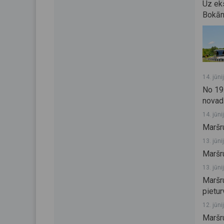
Uz eks
Bokāni
14. jūni
No 19.
novad
14. jūni
Maršru
13. jūni
Maršru
13. jūni
Maršr
pietur
12. jūni
Maršru