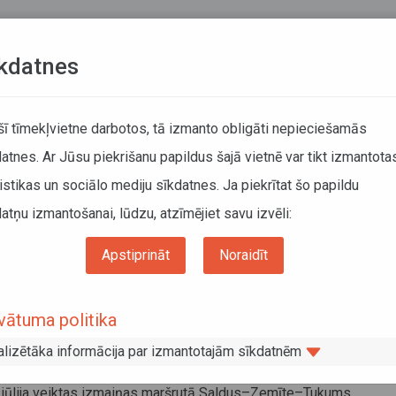
Teksta versija
L
kdatnes
KUSTĪBAS SARAKSTI
 šī tīmekļvietne darbotos, tā izmanto obligāti nepieciešamās
atnes. Ar Jūsu piekrišanu papildus šajā vietnē var tikt izmantota
DĀTĀJIEM
SABIEDRISKAIS TRANSPORTS
PAR MUM
istikas un sociālo mediju sīkdatnes. Ja piekrītat šo papildu
atņu izmantošanai, lūdzu, atzīmējiet savu izvēli:
Izmaiņas maršrutu tīklā
Apstiprināt
Noraidīt
aiņas maršrutu tīklā
vātuma politika
js 2017, 11:02
 grozījumi divos maršruta Rīga–Krāslava reisos
alizētāka informācija par izmantotajām sīkdatnēm
js 2017, 11:00
.jūlija veiktas izmaiņas maršrutā Saldus–Zemīte–Tukums