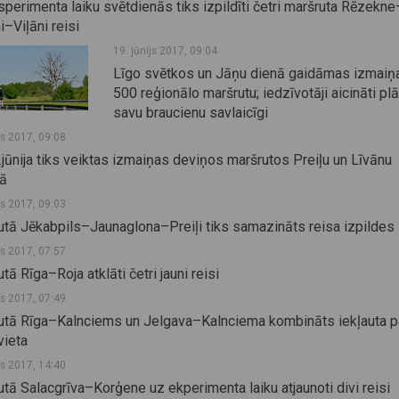
perimenta laiku svētdienās tiks izpildīti četri maršruta Rēzekne
–Viļāni reisi
19. jūnijs 2017, 09:04
Līgo svētkos un Jāņu dienā gaidāmas izmaiņ
500 reģionālo maršrutu; iedzīvotāji aicināti pl
savu braucienu savlaicīgi
js 2017, 09:08
jūnija tiks veiktas izmaiņas deviņos maršrutos Preiļu un Līvānu
ā
js 2017, 09:03
tā Jēkabpils–Jaunaglona–Preiļi tiks samazināts reisa izpildes 
js 2017, 07:57
tā Rīga–Roja atklāti četri jauni reisi
js 2017, 07:49
utā Rīga–Kalnciems un Jelgava–Kalnciema kombināts iekļauta p
vieta
js 2017, 14:40
tā Salacgrīva–Korģene uz ekperimenta laiku atjaunoti divi reisi