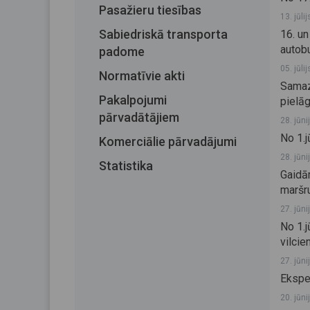
Pasažieru tiesības
13. jūli
Sabiedriskā transporta
16. u
autob
padome
05. jūli
Normatīvie akti
Samazi
Pakalpojumi
pielāg
pārvadātājiem
28. jūni
No 1.
Komerciālie pārvadājumi
28. jūni
Statistika
Gaidā
maršr
27. jūni
No 1.
vilcie
27. jūni
Eksper
20. jūni