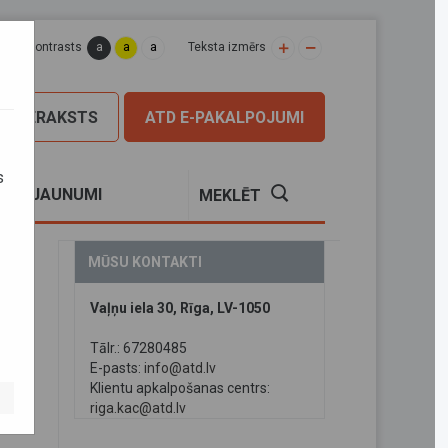
a
a
a
apas kontrasts
Teksta izmērs
PIERAKSTS
ATD E-PAKALPOJUMI
s
S
JAUNUMI
MEKLĒT
MŪSU KONTAKTI
Vaļņu iela 30, Rīga, LV-1050
Tālr.: 67280485
E-pasts:
info@atd.lv
Klientu apkalpošanas centrs:
riga.kac@atd.lv