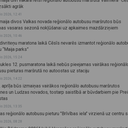
maija divi vakara reisi reģionālo autobusu maršrutā Valmiera–Cē
zsākti agrāk
lis 2026, 12:41
 maija divos Valkas novada reģionālo autobusu maršrutos būs
ņas vasaras sezonā nokļūšanai uz apkaimes mazdārziņiem
lis 2026, 10:46
divriteņu maratona laikā Cēsīs nevarēs izmantot reģionālo auto
u “Maija parks”
lis 2026, 15:24
aukles 12. pusmaratona laikā nebūs pieejamas vairākas reģionāl
su pieturas maršrutā no autoostas uz staciju
lis 2026, 14:22
. aprīļa būs izmaiņas vairākos reģionālo autobusu maršrutos
nes un Ludzas novados, tostarp saistībā ar būvdarbiem pie Prei
stas
lis 2026, 13:35
as reģionālo autobusu pieturu "Brīvības iela" virzienā uz centru 
lis 2026, 08:28