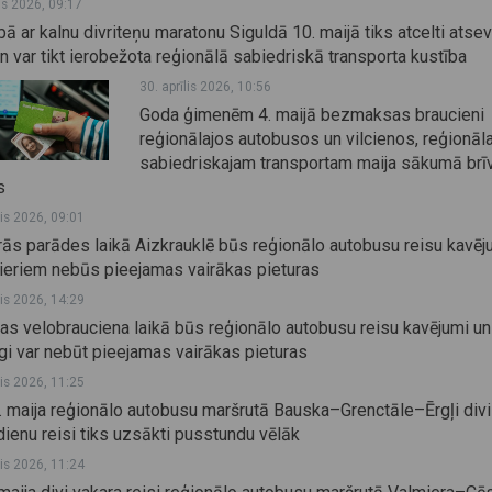
js 2026, 09:17
bā ar kalnu divriteņu maratonu Siguldā 10. maijā tiks atcelti atsev
un var tikt ierobežota reģionālā sabiedriskā transporta kustība
30. aprīlis 2026, 10:56
Goda ģimenēm 4. maijā bezmaksas braucieni
reģionālajos autobusos un vilcienos, reģionāl
sabiedriskajam transportam maija sākumā brī
s
lis 2026, 09:01
rās parādes laikā Aizkrauklē būs reģionālo autobusu reisu kavēj
ieriem nebūs pieejamas vairākas pieturas
lis 2026, 14:29
as velobrauciena laikā būs reģionālo autobusu reisu kavējumi un
īgi var nebūt pieejamas vairākas pieturas
lis 2026, 11:25
. maija reģionālo autobusu maršrutā Bauska–Grenctāle–Ērgļi divi
ienu reisi tiks uzsākti pusstundu vēlāk
lis 2026, 11:24