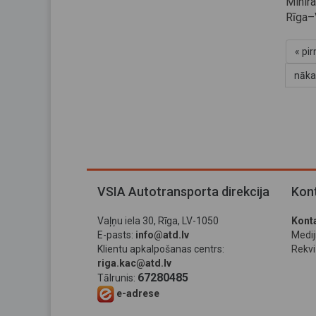
Minir
Rīga–
« pi
nāka
VSIA Autotransporta direkcija
Kont
Vaļņu iela 30, Rīga, LV-1050
Konta
E-pasts:
info@atd.lv
Medi
Klientu apkalpošanas centrs:
Rekviz
riga.kac@atd.lv
67280485
Tālrunis:
e-adrese