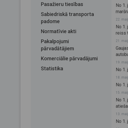
Pasažieru tiesības
No 1. 
maršru
Sabiedriskā transporta
22. mai
padome
No 1.
Normatīvie akti
reiss 
Pakalpojumi
21. mai
pārvadātājiem
Gaujas
autob
Komerciālie pārvadājumi
19. mai
Statistika
No 1. 
18. mai
No 1. 
15. mai
No 1.
atieša
13. mai
No 1. 