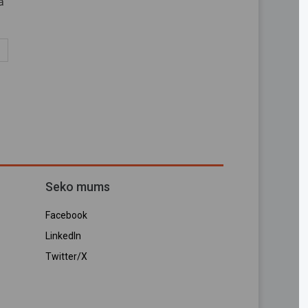
ā
Seko mums
Facebook
LinkedIn
Twitter/X