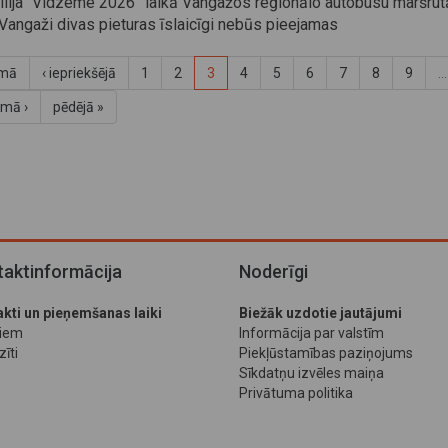
allija “Vidzeme 2026” laikā Vangažos reģionālo autobusu maršrut
Vangaži divas pieturas īslaicīgi nebūs pieejamas
rmā
‹ iepriekšējā
1
2
3
4
5
6
7
8
9
…
mā ›
pēdējā »
aktinformācija
Noderīgi
kti un pieņemšanas laiki
Biežāk uzdotie jautājumi
jiem
Informācija par valstīm
īti
Piekļūstamības paziņojums
Sīkdatņu izvēles maiņa
Privātuma politika