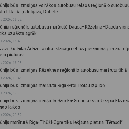
jūnija būs izmaiņas vairākos autobusu reisos reģionālo autobus
tu tīkla daļā Jelgava, Dobele
js 2026, 09:02
 jūnija reģionālo autobusu maršrutā Dagda–Rēzekne–Dagda viens
tiks uzsākts agrāk
js 2026, 16:43
 svētku laikā Ādažu centrā īslaicīgi nebūs pieejamas piecas reģ
usu pieturas
js 2026, 13:08
jūnija būs izmaiņas Rēzeknes reģionālo autobusu maršrutu tīklā
js 2026, 13:48
jūnija būs izmaiņas maršruta Rīga-Preiļi reisu izpildē
js 2026, 07:36
 jūnija būs izmaiņas maršruta Bauska-Grenctāles robežpunkts rei
nas laikos
js 2026, 09:59
jūnija maršrutā Rīga-Tīnūži-Ogre tiks iekļauta pietura “Tēraudi”