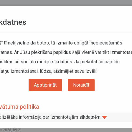
Teksta versija
L
kdatnes
KUSTĪBAS SARAKSTI
 šī tīmekļvietne darbotos, tā izmanto obligāti nepieciešamās
atnes. Ar Jūsu piekrišanu papildus šajā vietnē var tikt izmantota
DĀTĀJIEM
SABIEDRISKAIS TRANSPORTS
PAR MUM
istikas un sociālo mediju sīkdatnes. Ja piekrītat šo papildu
atņu izmantošanai, lūdzu, atzīmējiet savu izvēli:
Izmaiņas maršrutu tīklā
Apstiprināt
Noraidīt
aiņas maršrutu tīklā
vātuma politika
js 2026, 11:39
. maija reģionālo autobusu maršrutos Cēsis–Līgatne un Autoost
alizētāka informācija par izmantotajām sīkdatnēm
 stacija–Autoosta daži reisi pieskaņoti izmaiņām vilcienu reiso
js 2026, 09:21