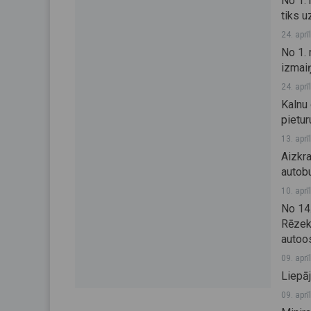
No 1. 
tiks u
24. aprī
No 1.
izmai
24. aprī
Kalnu 
pietur
13. aprī
Aizkr
autobu
10. aprī
No 14
Rēzek
autoo
09. aprī
Liepāj
09. aprī