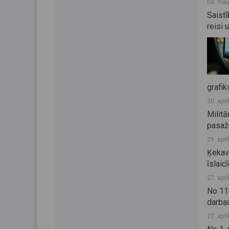
08. mai
Saistī
reisi 
grafik
30. aprī
Militā
pasaž
29. aprī
Ķekav
īslaic
27. aprī
No 11
darbad
27. aprī