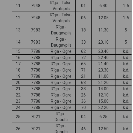
Rīga - Talsi -
11
7948
01
6.40
1-5
Ventspils
Rīga - Talsi -
12
7948
06
12.05
1-5
Ventspils
Rīga -
13
7983
18
11.30
5
Daugavpils
Rīga -
14
7983
33
20.10
5
Daugavpils
15
7788
Rīga - Ogre
62
20.40
k.d.
16
7788
Rīga - Ogre
72
22.40
k.d.
17
7788
Rīga - Ogre
65
21.40
k.d.
18
7788
Rīga - Ogre
71
23.30
k.d.
19
7788
Rīga - Ogre
21
11.00
k.d.
20
7788
Rīga - Ogre
63
21.20
k.d.
21
7788
Rīga - Ogre
33
14.00
k.d.
22
7788
Rīga - Ogre
26
12.10
k.d.
23
7788
Rīga - Ogre
36
15.00
k.d.
24
7788
Rīga - Ogre
70
22.20
k.d.
Rīga -
25
7021
04
6.25
k.d.
Dubulti
Rīga -
26
7021
46
12.50
k.d.
Dubulti