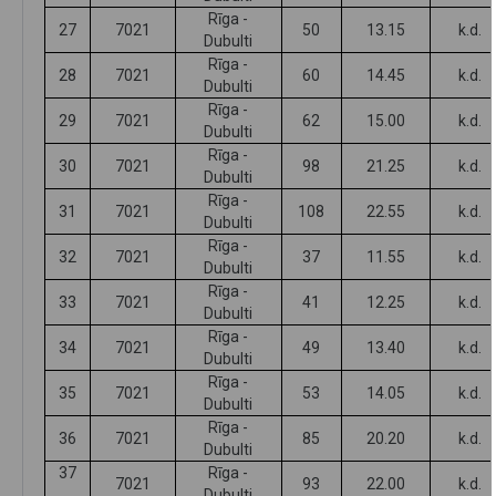
Rīga -
27
7021
50
13.15
k.d.
Dubulti
Rīga -
28
7021
60
14.45
k.d.
Dubulti
Rīga -
29
7021
62
15.00
k.d.
Dubulti
Rīga -
30
7021
98
21.25
k.d.
Dubulti
Rīga -
31
7021
108
22.55
k.d.
Dubulti
Rīga -
32
7021
37
11.55
k.d.
Dubulti
Rīga -
33
7021
41
12.25
k.d.
Dubulti
Rīga -
34
7021
49
13.40
k.d.
Dubulti
Rīga -
35
7021
53
14.05
k.d.
Dubulti
Rīga -
36
7021
85
20.20
k.d.
Dubulti
37
Rīga -
7021
93
22.00
k.d.
Dubulti