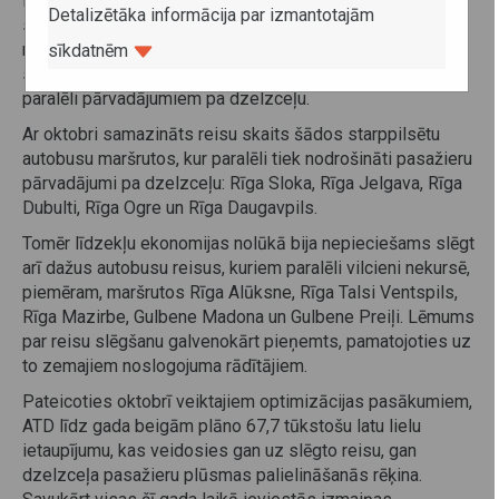
līdzekļus un vienlaikus pēc iespējas saglabātu
Detalizētāka informācija par izmantotajām
sabiedriskā transporta pieejamību arī lauku rajonos un
mazapdzīvotās vietās, no 1. oktobra tiks samazināta
sīkdatnēm
starppilsētu autobusu satiksme maršrutos, kas kursē
paralēli pārvadājumiem pa dzelzceļu.
Ar oktobri samazināts reisu skaits šādos starppilsētu
autobusu maršrutos, kur paralēli tiek nodrošināti pasažieru
pārvadājumi pa dzelzceļu: Rīga Sloka, Rīga Jelgava, Rīga
Dubulti, Rīga Ogre un Rīga Daugavpils.
Tomēr līdzekļu ekonomijas nolūkā bija nepieciešams slēgt
arī dažus autobusu reisus, kuriem paralēli vilcieni nekursē,
piemēram, maršrutos Rīga Alūksne, Rīga Talsi Ventspils,
Rīga Mazirbe, Gulbene Madona un Gulbene Preiļi. Lēmums
par reisu slēgšanu galvenokārt pieņemts, pamatojoties uz
to zemajiem noslogojuma rādītājiem.
Pateicoties oktobrī veiktajiem optimizācijas pasākumiem,
ATD līdz gada beigām plāno 67,7 tūkstošu latu lielu
ietaupījumu, kas veidosies gan uz slēgto reisu, gan
dzelzceļa pasažieru plūsmas palielināšanās rēķina.