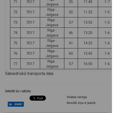
71
7017
25
11.40
1-7
Jelgava
Rīga -
72
7017
32
11.25
1-5
Jelgava
Rīga -
73
7017
37
13.55
1-5
Jelgava
Rīga -
74
7017
46
13.20
1-6
Jelgava
Rīga -
75
7017
41
14.25
1-6
Jelgava
Rīga -
76
7017
60
15.45
1-6
Jelgava
Rīga -
77
7017
57
16.50
1-6
Jelgava
Sabiedriskā transporta daļa
Ieteikt šo rakstu
Drukas versija
Nosūtīt ziņu e-pastā