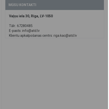
MŪSU KONTAKTI
Vaļņu iela 30, Rīga, LV-1050
Tālr.: 67280485
E-pasts:
info@atd.lv
Klientu apkalpošanas centrs:
riga.kac@atd.lv