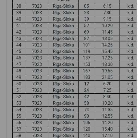
38
7023
Rīga-Sloka
05
6.15
k.d.
39
7023
Rīga-Sloka
23
7.30
k.d.
40
7023
Rīga-Sloka
39
9.15
k.d.
41
7023
Rīga-Sloka
57
10.20
k.d.
42
7023
Rīga-Sloka
69
11.45
k.d.
43
7023
Rīga-Sloka
87
13.05
k.d.
44
7023
Rīga-Sloka
101
14.25
k.d.
45
7023
Rīga-Sloka
119
15.45
k.d.
46
7023
Rīga-Sloka
137
17.25
k.d.
47
7023
Rīga-Sloka
153
18.30
k.d.
48
7023
Rīga-Sloka
167
19.55
k.d.
49
7023
Rīga-Sloka
183
21.05
k.d.
50
7023
Rīga-Sloka
12
6.20
k.d.
51
7023
Rīga-Sloka
24
7.25
k.d.
52
7023
Rīga-Sloka
42
8.40
k.d.
53
7023
Rīga-Sloka
58
10.20
k.d.
54
7023
Rīga-Sloka
74
11.35
k.d.
55
7023
Rīga-Sloka
90
12.55
k.d.
56
7023
Rīga-Sloka
106
14.20
k.d.
57
7023
Rīga-Sloka
120
15.40
k.d.
58
7023
Rīga-Sloka
140
17.10
k.d.