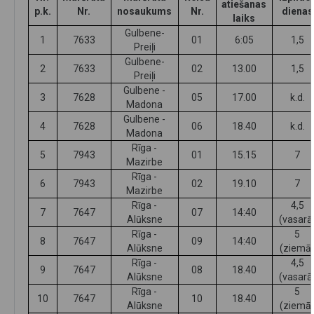
atiešanas
p.k.
Nr.
nosaukums
Nr.
dienas
laiks
Gulbene-
1
7633
01
6:05
1,5
Preiļi
Gulbene-
2
7633
02
13.00
1,5
Preiļi
Gulbene -
3
7628
05
17.00
k.d.
Madona
Gulbene -
4
7628
06
18.40
k.d.
Madona
Rīga -
5
7943
01
15.15
7
Mazirbe
Rīga -
6
7943
02
19.10
7
Mazirbe
Rīga -
4,5
7
7647
07
14:40
Alūksne
(vasarā
Rīga -
5
8
7647
09
14:40
Alūksne
(ziemā
Rīga -
4,5
9
7647
08
18.40
Alūksne
(vasarā
Rīga -
5
10
7647
10
18.40
Alūksne
(ziemā