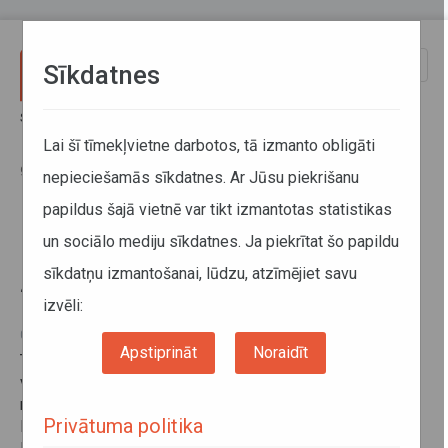
Pārlekt uz galveno saturu
Toggle
Sīkdatnes
naviga
Sākums
Sabiedriskais transports
Noderīga informācija
Aktualitātes
Lai šī tīmekļvietne darbotos, tā izmanto obligāti
Reģionālo starppilsētas nozīmes maršrutu tīkla optimizācija ar 2009.
gada 1. oktobri
nepieciešamās sīkdatnes. Ar Jūsu piekrišanu
papildus šajā vietnē var tikt izmantotas statistikas
Reģionālo starppilsētas nozīmes
un sociālo mediju sīkdatnes. Ja piekrītat šo papildu
maršrutu tīkla optimizācija ar
sīkdatņu izmantošanai, lūdzu, atzīmējiet savu
2009. gada 1. oktobri
izvēli:
01. oktobris 2009
Apstiprināt
Noraidīt
Tas tiek darīts, ņemot vērā nepieciešamību sabalansēt
valsts budžeta dotāciju ar faktiskajiem zaudējumiem, kas
rodas, pasažieru pārvadātājiem sniedzot pakalpojumus.
Privātuma politika
Lai efektīvi izmantotu pašlaik pieejamos valsts budžeta