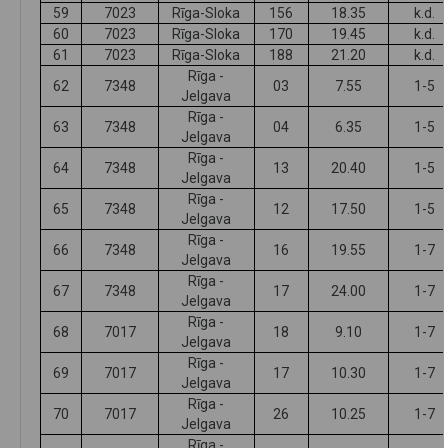
59
7023
Rīga-Sloka
156
18.35
k.d.
60
7023
Rīga-Sloka
170
19.45
k.d.
61
7023
Rīga-Sloka
188
21.20
k.d.
Rīga -
62
7348
03
7.55
1-5
Jelgava
Rīga -
63
7348
04
6.35
1-5
Jelgava
Rīga -
64
7348
13
20.40
1-5
Jelgava
Rīga -
65
7348
12
17.50
1-5
Jelgava
Rīga -
66
7348
16
19.55
1-7
Jelgava
Rīga -
67
7348
17
24.00
1-7
Jelgava
Rīga -
68
7017
18
9.10
1-7
Jelgava
Rīga -
69
7017
17
10.30
1-7
Jelgava
Rīga -
70
7017
26
10.25
1-7
Jelgava
Rīga -