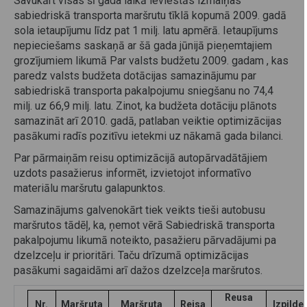
Savukārt visas šī gada laikā ieviestās izmaiņas
sabiedriskā transporta maršrutu tīklā kopumā 2009. gadā
sola ietaupījumu līdz pat 1 milj. latu apmērā. Ietaupījums
nepieciešams saskaņā ar šā gada jūnijā pieņemtajiem
grozījumiem likumā Par valsts budžetu 2009. gadam , kas
paredz valsts budžeta dotācijas samazinājumu par
sabiedriskā transporta pakalpojumu sniegšanu no 74,4
milj. uz 66,9 milj. latu. Zinot, ka budžeta dotāciju plānots
samazināt arī 2010. gadā, patlaban veiktie optimizācijas
pasākumi radīs pozitīvu ietekmi uz nākamā gada bilanci.
Par pārmaiņām reisu optimizācijā autopārvadātājiem
uzdots pasažierus informēt, izvietojot informatīvo
materiālu maršrutu galapunktos.
Samazinājums galvenokārt tiek veikts tieši autobusu
maršrutos tādēļ, ka, ņemot vērā Sabiedriskā transporta
pakalpojumu likumā noteikto, pasažieru pārvadājumi pa
dzelzceļu ir prioritāri. Taču drīzumā optimizācijas
pasākumi sagaidāmi arī dažos dzelzceļa maršrutos.
Reusa
Nr.
Maršruta
Maršruta
Reisa
Izpilde